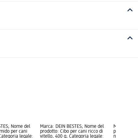
STES; Nome del
Marca: DEIN BESTES; Nome del
Marca: DEI
umido per cani
prodotto: Cibo per cani ricco di
prodotto: Ci
Categoria legale:
vitello, 400 g; Categoria legale:
naturverlie