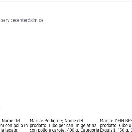
e servicecenter@dm.de
S
; Nome del
Marca: Pedigree; Nome del
Marca: DEIN BE
ni con pollo in
prodotto: Cibo per cani in gelatina
prodotto: Cibo 
ia legale:
con pollo e carote, 400 g; Categoria
Exquisit, 150 g; 