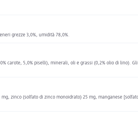
 ceneri grezze 3,0%, umidità 78,0%.
% carote, 5,0% piselli), minerali, oli e grassi (0,2% olio di lino). Gl
E 20 mg, zinco (solfato di zinco monoidrato) 25 mg, manganese [solfa