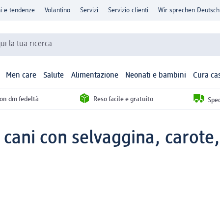
ni e tendenze
Volantino
Servizi
Servizio clienti
Wir sprechen Deutsch
qui la tua ricerca
Men care
Salute
Alimentazione
Neonati e bambini
Cura ca
con dm fedeltà
Reso facile e gratuito
Sped
cani con selvaggina, carote, p