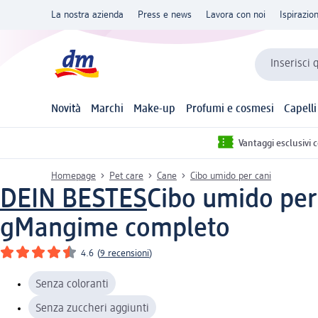
La nostra azienda
Press e news
Lavora con noi
Ispirazio
Inserisci 
Novità
Marchi
Make-up
Profumi e cosmesi
Capelli
Vantaggi esclusivi 
Homepage
Pet care
Cane
Cibo umido per cani
DEIN BESTES
Cibo umido per 
g
Mangime completo
4.6
(
9 recensioni
)
Senza coloranti
Senza zuccheri aggiunti