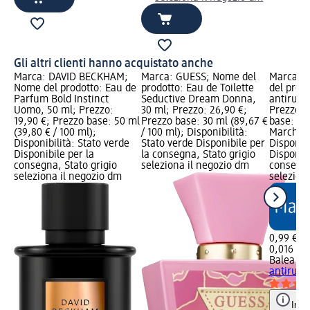
Gli altri clienti hanno acquistato anche
Marca: DAVID BECKHAM;
Marca: GUESS; Nome del
Marca: 
Nome del prodotto: Eau de
prodotto: Eau de Toilette
del prod
Parfum Bold Instinct
Seductive Dream Donna,
antirugh
Uomo, 50 ml; Prezzo:
30 ml; Prezzo: 26,90 €;
Prezzo: 
19,90 €; Prezzo base: 50 ml
Prezzo base: 30 ml (89,67 €
base: 0,01
(39,80 € / 100 ml);
/ 100 ml); Disponibilità:
Marchio 
Disponibilità: Stato verde
Stato verde Disponibile per
Disponibi
Disponibile per la
la consegna, Stato grigio
Disponibi
consegna, Stato grigio
seleziona il negozio dm
consegna
seleziona il negozio dm
selezion
0,99 €
0,016 l (6
Balea M
antirugh
Info