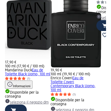
Dispon
consegn
selez
17,90 €
100 ml (17,90 € / 100 ml)
Mandarina Duck
Eau de
19,90 €
Toilette Black Uomo, 100 ml
100 ml (19,90 € / 100 ml)
Enrico Coveri
Eau de
(1)
Toilette Coveri
Informazioni
Contemporary Black Uomo,
100 ml
Disponibile per la
(1)
consegna
Disponibile per la
seleziona il negozio dm
consegna
seleziona il negozio dm