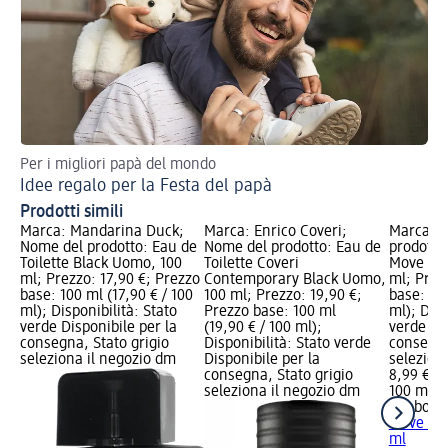
Per i migliori papà del mondo
Idee regalo per la Festa del papà
Prodotti simili
Marca: Mandarina Duck;
Marca: Enrico Coveri;
Marca: R
Nome del prodotto: Eau de
Nome del prodotto: Eau de
prodotto:
Toilette Black Uomo, 100
Toilette Coveri
Move You
ml; Prezzo: 17,90 €; Prezzo
Contemporary Black Uomo,
ml; Prez
base: 100 ml (17,90 € / 100
100 ml; Prezzo: 19,90 €;
base: 100
ml); Disponibilità: Stato
Prezzo base: 100 ml
ml); Disp
verde Disponibile per la
(19,90 € / 100 ml);
verde Dis
consegna, Stato grigio
Disponibilità: Stato verde
consegna
seleziona il negozio dm
Disponibile per la
selezion
consegna, Stato grigio
8,99 €
seleziona il negozio dm
100 ml (8
Reebok
E
Move You
ml