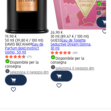
Dispon
consegn
selez
26,90 €
19,90 €
30 ml (89,67 € / 100 ml)
50 ml (39,80 € / 100 ml)
GUESS
Eau de Toilette
DAVID BECKHAM
Eau de
Seductive Dream Donna,
Parfum Bold Instinct
30 ml
Uomo, 50 ml
(49)
(71)
Disponibile per la
Disponibile per la
consegna
consegna
seleziona il negozio dm
seleziona il negozio dm