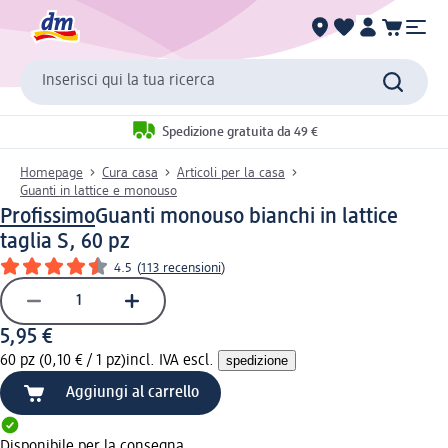
Inserisci qui la tua ricerca
Spedizione gratuita da 49 €
Homepage
Cura casa
Articoli per la casa
Guanti in lattice e monouso
Profissimo
Guanti monouso bianchi in lattice
taglia S, 60 pz
4.5
(
113 recensioni
)
5,95 €
60 pz (0,10 € / 1 pz)
incl. IVA escl.
spedizione
Aggiungi al carrello
Disponibile per la consegna