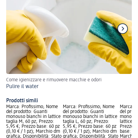
Come igienizzare e rimuovere macchie e odori
Se
Pulire il water
um
To
Prodotti simili
Marca: Profissimo; Nome
Marca: Profissimo; Nome
Marca: P
del prodotto: Guanti
del prodotto: Guanti
del prod
monouso bianchi in lattice
monouso bianchi in lattice
monouso
taglia M, 60 pz; Prezzo:
taglia L, 60 pz; Prezzo:
lattice - 
5,95 €; Prezzo base: 60 pz
5,95 €; Prezzo base: 60 pz
Prezzo: 
(0,10 € / 1 pz); Marchio dm
(0,10 € / 1 pz); Marchio dm
base: 60 
grafica; Disponibilità: Stato
grafica; Disponibilità: Stato
Marchio 