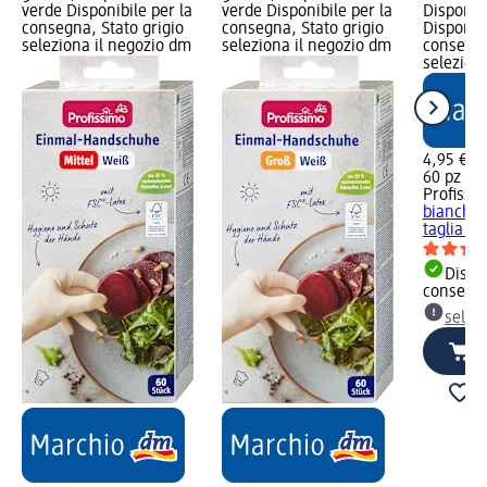
verde Disponibile per la
verde Disponibile per la
Disponibi
consegna, Stato grigio
consegna, Stato grigio
Disponibi
seleziona il negozio dm
seleziona il negozio dm
consegna
selezion
4,95 €
60 pz (0,
Profissi
bianchi s
taglia S,
Dispon
consegn
selez