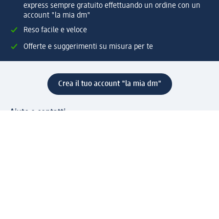
express sempre gratuito effettuando un ordine con un
account "la mia dm"
Reso facile e veloce
Offerte e suggerimenti su misura per te
Crea il tuo account "la mia dm"
Aiuto e contatti
Servizi
Servizio clienti
Spedizione e consegna
Reso e rimborso
L'azienda
La nostra azienda
Corporate Responsibility
Lavora con noi
Press e news
Espansione