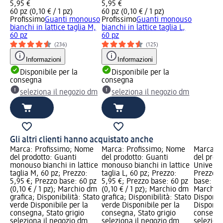
5,95 €
5,95 €
60 pz (0,10 € / 1 pz)
60 pz (0,10 € / 1 pz)
Profissimo
Guanti monouso
Profissimo
Guanti monouso
bianchi in lattice taglia M,
bianchi in lattice taglia L,
60 pz
60 pz
(236)
(125)
Informazioni
Informazioni
Disponibile per la
Disponibile per la
consegna
consegna
seleziona il negozio dm
seleziona il negozio dm
Gli altri clienti hanno acquistato anche
Marca: Profissimo; Nome
Marca: Profissimo; Nome
Marca: P
del prodotto: Guanti
del prodotto: Guanti
del prod
monouso bianchi in lattice
monouso bianchi in lattice
Universal
taglia M, 60 pz; Prezzo:
taglia L, 60 pz; Prezzo:
Prezzo: 
5,95 €; Prezzo base: 60 pz
5,95 €; Prezzo base: 60 pz
base: 1 p
(0,10 € / 1 pz); Marchio dm
(0,10 € / 1 pz); Marchio dm
Marchio 
grafica; Disponibilità: Stato
grafica; Disponibilità: Stato
Disponibi
verde Disponibile per la
verde Disponibile per la
Disponibi
consegna, Stato grigio
consegna, Stato grigio
consegna
seleziona il negozio dm
seleziona il negozio dm
selezion