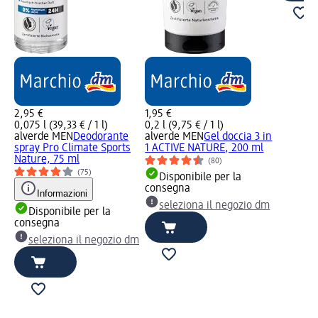
2,95 €
1,95 €
0,075 l (39,33 € / 1 l)
0,2 l (9,75 € / 1 l)
alverde MEN
Deodorante
alverde MEN
Gel doccia 3 in
spray Pro Climate Sports
1 ACTIVE NATURE, 200 ml
Nature, 75 ml
(80)
(75)
Disponibile per la
consegna
Informazioni
seleziona il negozio dm
Disponibile per la
consegna
seleziona il negozio dm