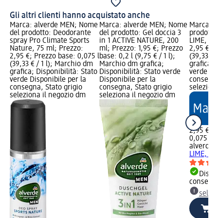
Gli altri clienti hanno acquistato anche
Marca: alverde MEN; Nome
Marca: alverde MEN; Nome
Marca: a
del prodotto: Deodorante
del prodotto: Gel doccia 3
prodotto
spray Pro Climate Sports
in 1 ACTIVE NATURE, 200
LIME, 75
Nature, 75 ml; Prezzo:
ml; Prezzo: 1,95 €; Prezzo
2,95 €; P
2,95 €; Prezzo base: 0,075 l
base: 0,2 l (9,75 € / 1 l);
(39,33 € 
(39,33 € / 1 l); Marchio dm
Marchio dm grafica;
grafica; 
grafica; Disponibilità: Stato
Disponibilità: Stato verde
verde Dis
verde Disponibile per la
Disponibile per la
consegna
consegna, Stato grigio
consegna, Stato grigio
selezion
seleziona il negozio dm
seleziona il negozio dm
2,95 €
0,075 l (3
alverde
D
LIME, 75
Dispon
consegn
selez