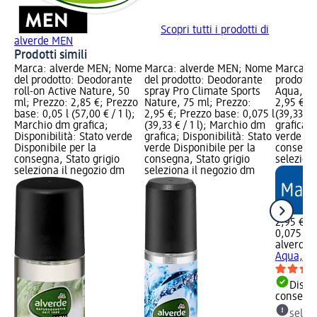
Scopri tutti i prodotti di
alverde MEN
Prodotti simili
Marca: alverde MEN; Nome
Marca: alverde MEN; Nome
Marca: a
del prodotto: Deodorante
del prodotto: Deodorante
prodotto
roll-on Active Nature, 50
spray Pro Climate Sports
Aqua, 75
ml; Prezzo: 2,85 €; Prezzo
Nature, 75 ml; Prezzo:
2,95 €; P
base: 0,05 l (57,00 € / 1 l);
2,95 €; Prezzo base: 0,075 l
(39,33 € 
Marchio dm grafica;
(39,33 € / 1 l); Marchio dm
grafica; 
Disponibilità: Stato verde
grafica; Disponibilità: Stato
verde Dis
Disponibile per la
verde Disponibile per la
consegna
consegna, Stato grigio
consegna, Stato grigio
selezion
seleziona il negozio dm
seleziona il negozio dm
2,95 €
0,075 l (3
alverde
D
Aqua, 75
Dispon
consegn
selez