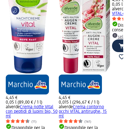
4,65 €
0,05 l (93
alverde
C
VITAL+, 
Dispon
consegn
selez
4,45 €
4,45 €
0,05 l (89,00 € / 1 l)
0,015 l (296,67 € / 1 l)
alverde
Crema notte Vital
alverde
Crema contorno
con peptidi di lupini bio, 50
occhi VITAL antirughe, 15
ml
ml
(11)
(161)
Disponibile per la
Disponibile per la