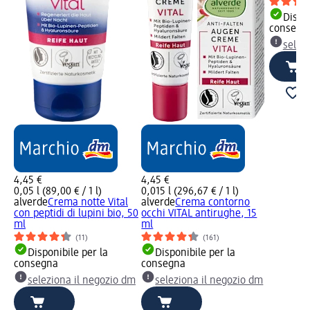
Dispon
consegn
selez
4,45 €
4,45 €
0,05 l (89,00 € / 1 l)
0,015 l (296,67 € / 1 l)
alverde
Crema notte Vital
alverde
Crema contorno
con peptidi di lupini bio, 50
occhi VITAL antirughe, 15
ml
ml
(11)
(161)
Disponibile per la
Disponibile per la
consegna
consegna
seleziona il negozio dm
seleziona il negozio dm