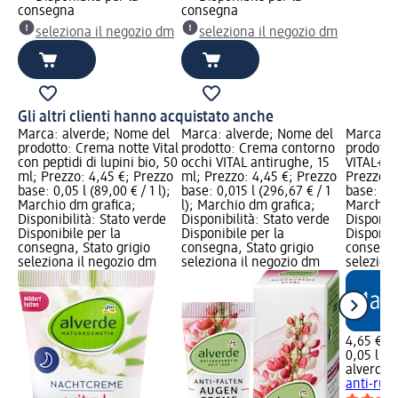
consegna
consegna
seleziona il negozio dm
seleziona il negozio dm
Gli altri clienti hanno acquistato anche
Marca: alverde; Nome del
Marca: alverde; Nome del
Marca: a
prodotto: Crema notte Vital
prodotto: Crema contorno
prodotto
con peptidi di lupini bio, 50
occhi VITAL antirughe, 15
VITAL+ a
ml; Prezzo: 4,45 €; Prezzo
ml; Prezzo: 4,45 €; Prezzo
Prezzo: 
base: 0,05 l (89,00 € / 1 l);
base: 0,015 l (296,67 € / 1
base: 0,05
Marchio dm grafica;
l); Marchio dm grafica;
Marchio 
Disponibilità: Stato verde
Disponibilità: Stato verde
Disponibi
Disponibile per la
Disponibile per la
Disponibi
consegna, Stato grigio
consegna, Stato grigio
consegna
seleziona il negozio dm
seleziona il negozio dm
selezion
4,65 €
0,05 l (93
alverde
C
anti-rug