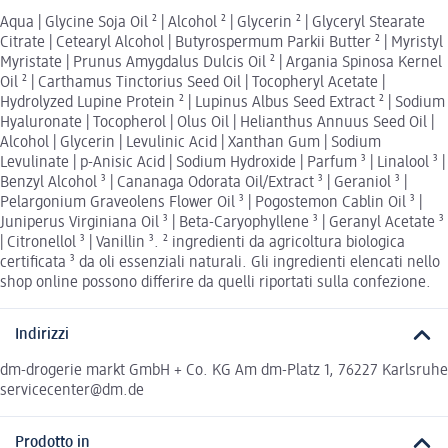
Aqua | Glycine Soja Oil ² | Alcohol ² | Glycerin ² | Glyceryl Stearate
Citrate | Cetearyl Alcohol | Butyrospermum Parkii Butter ² | Myristyl
Myristate | Prunus Amygdalus Dulcis Oil ² | Argania Spinosa Kernel
Oil ² | Carthamus Tinctorius Seed Oil | Tocopheryl Acetate |
Hydrolyzed Lupine Protein ² | Lupinus Albus Seed Extract ² | Sodium
Hyaluronate | Tocopherol | Olus Oil | Helianthus Annuus Seed Oil |
Alcohol | Glycerin | Levulinic Acid | Xanthan Gum | Sodium
Levulinate | p-Anisic Acid | Sodium Hydroxide | Parfum ³ | Linalool ³ |
Benzyl Alcohol ³ | Cananaga Odorata Oil/Extract ³ | Geraniol ³ |
Pelargonium Graveolens Flower Oil ³ | Pogostemon Cablin Oil ³ |
Juniperus Virginiana Oil ³ | Beta-Caryophyllene ³ | Geranyl Acetate ³
| Citronellol ³ | Vanillin ³. ² ingredienti da agricoltura biologica
certificata ³ da oli essenziali naturali. Gli ingredienti elencati nello
shop online possono differire da quelli riportati sulla confezione.
Indirizzi
dm-drogerie markt GmbH + Co. KG Am dm-Platz 1, 76227 Karlsruhe
servicecenter@dm.de
Prodotto in