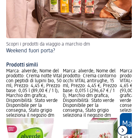
Scopri i prodotti da viaggio a marchio dm
Cr
Weekend fuori porta?
Prodotti simili
Marca: alverde; Nome del
Marca: alverde; Nome del
Marca: a
prodotto: Crema notte Vital
prodotto: Crema contorno
prodotto
con peptidi di lupini bio, 50
occhi VITAL antirughe, 15
VITAL+, 
ml; Prezzo: 4,45 €; Prezzo
ml; Prezzo: 4,45 €; Prezzo
4,65 €; P
base: 0,05 l (89,00 € / 1 l);
base: 0,015 l (296,67 € / 1
(93,00 € 
Marchio dm grafica;
l); Marchio dm grafica;
grafica; 
Disponibilità: Stato verde
Disponibilità: Stato verde
verde Dis
Disponibile per la
Disponibile per la
consegna
consegna, Stato grigio
consegna, Stato grigio
selezion
seleziona il negozio dm
seleziona il negozio dm