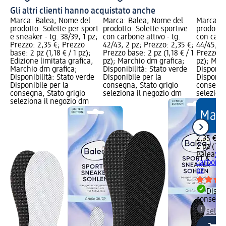
Gli altri clienti hanno acquistato anche
Marca: Balea; Nome del
Marca: Balea; Nome del
Marca: B
prodotto: Solette per sport
prodotto: Solette sportive
prodotto:
e sneaker - tg. 38/39, 1 pz;
con carbone attivo - tg.
con carbo
Prezzo: 2,35 €; Prezzo
42/43, 2 pz; Prezzo: 2,35 €;
44/45, 2 
base: 2 pz (1,18 € / 1 pz);
Prezzo base: 2 pz (1,18 € / 1
Prezzo ba
Edizione limitata grafica,
pz); Marchio dm grafica;
pz); Mar
Marchio dm grafica;
Disponibilità: Stato verde
Disponibi
Disponibilità: Stato verde
Disponibile per la
Disponibi
Disponibile per la
consegna, Stato grigio
consegna
consegna, Stato grigio
seleziona il negozio dm
selezion
seleziona il negozio dm
2,35 €
2 pz (1,18
Balea
Sol
carbone a
pz
Dispon
consegn
selez