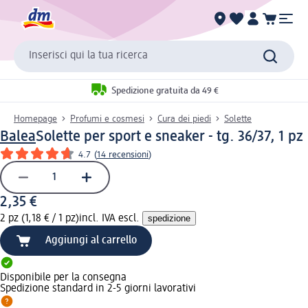
Inserisci qui la tua ricerca
Spedizione gratuita da 49 €
Homepage
Profumi e cosmesi
Cura dei piedi
Solette
Balea
Solette per sport e sneaker - tg. 36/37, 1 pz
4.7
(
14 recensioni
)
2,35 €
2 pz (1,18 € / 1 pz)
incl. IVA escl.
spedizione
Aggiungi al carrello
Disponibile per la consegna
Spedizione standard in 2-5 giorni lavorativi