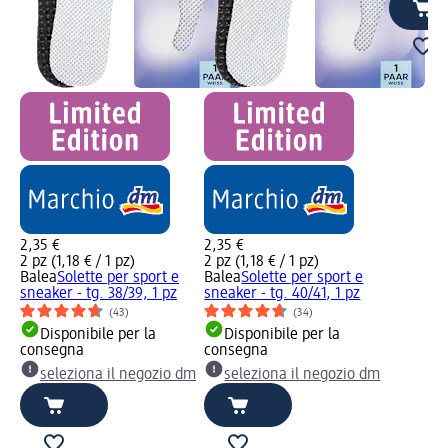
2,35 €
2,35 €
2 pz (1,18 € / 1 pz)
2 pz (1,18 € / 1 pz)
Balea
Solette per sport e
Balea
Solette per sport e
sneaker - tg. 38/39, 1 pz
sneaker - tg. 40/41, 1 pz
(43)
(34)
Disponibile per la
Disponibile per la
consegna
consegna
seleziona il negozio dm
seleziona il negozio dm