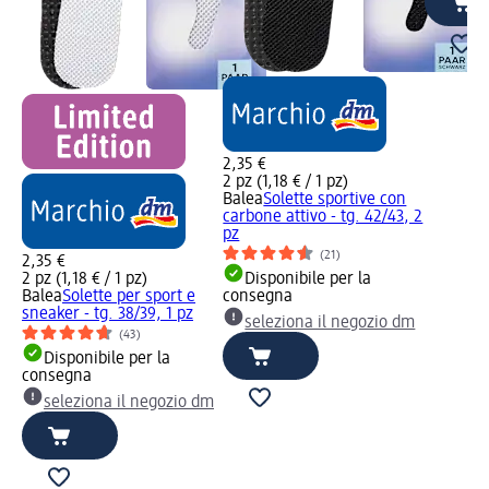
2,35 €
2 pz (1,18 € / 1 pz)
Balea
Solette sportive con
carbone attivo - tg. 42/43, 2
pz
(21)
2,35 €
2 pz (1,18 € / 1 pz)
Disponibile per la
Balea
Solette per sport e
consegna
sneaker - tg. 38/39, 1 pz
seleziona il negozio dm
(43)
Disponibile per la
consegna
seleziona il negozio dm