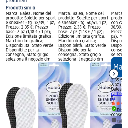
profumati
Prodotti simili
Marca: Balea; Nome del
Marca: Balea; Nome del
Marca: B
prodotto: Solette per sport
prodotto: Solette per sport
prodotto:
e sneaker - tg. 38/39, 1 pz;
e sneaker - tg. 40/41, 1 pz;
con carbo
Prezzo: 2,35 €; Prezzo
Prezzo: 2,35 €; Prezzo
38/39, 2 
base: 2 pz (1,18 € / 1 pz);
base: 2 pz (1,18 € / 1 pz);
Prezzo ba
Edizione limitata grafica,
Edizione limitata grafica,
pz); Mar
Marchio dm grafica;
Marchio dm grafica;
Disponibi
Disponibilità: Stato verde
Disponibilità: Stato verde
Disponibi
Disponibile per la
Disponibile per la
consegna
consegna, Stato grigio
consegna, Stato grigio
selezion
seleziona il negozio dm
seleziona il negozio dm
2,35 €
2 pz (1,18
Balea
Sol
carbone a
pz
Dispon
consegn
selez