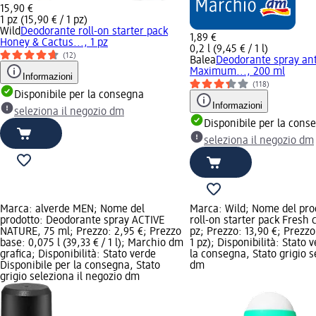
15,90 €
1 pz (15,90 € / 1 pz)
Wild
Deodorante roll-on starter pack
1,89 €
Honey & Cactus..., 1 pz
0,2 l (9,45 € / 1 l)
(12)
Balea
Deodorante spray ant
Maximum..., 200 ml
Informazioni
(118)
Disponibile per la consegna
Informazioni
seleziona il negozio dm
Disponibile per la cons
seleziona il negozio dm
Marca: alverde MEN; Nome del
Marca: Wild; Nome del pro
prodotto: Deodorante spray ACTIVE
roll-on starter pack Fresh c
NATURE, 75 ml; Prezzo: 2,95 €; Prezzo
pz; Prezzo: 13,90 €; Prezzo 
base: 0,075 l (39,33 € / 1 l); Marchio dm
1 pz); Disponibilità: Stato 
grafica; Disponibilità: Stato verde
la consegna, Stato grigio s
Disponibile per la consegna, Stato
dm
grigio seleziona il negozio dm