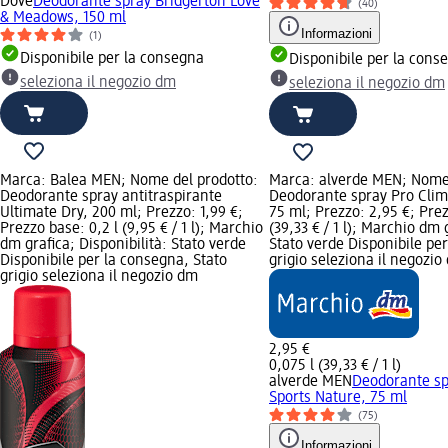
Dove
Deodorante spray Bridgerton Love
(40)
& Meadows, 150 ml
Informazioni
(1)
Disponibile per la consegna
Disponibile per la cons
seleziona il negozio dm
seleziona il negozio dm
Marca: Balea MEN; Nome del prodotto:
Marca: alverde MEN; Nome 
Deodorante spray antitraspirante
Deodorante spray Pro Clim
Ultimate Dry, 200 ml; Prezzo: 1,99 €;
75 ml; Prezzo: 2,95 €; Prez
Prezzo base: 0,2 l (9,95 € / 1 l); Marchio
(39,33 € / 1 l); Marchio dm 
dm grafica; Disponibilità: Stato verde
Stato verde Disponibile pe
Disponibile per la consegna, Stato
grigio seleziona il negozio
grigio seleziona il negozio dm
2,95 €
0,075 l (39,33 € / 1 l)
alverde MEN
Deodorante sp
Sports Nature, 75 ml
(75)
Informazioni