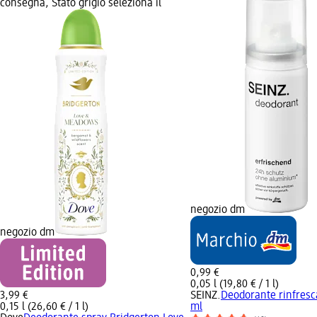
consegna, Stato grigio seleziona il
negozio dm
negozio dm
0,99 €
0,05 l (19,80 € / 1 l)
3,99 €
SEINZ.
Deodorante rinfresc
0,15 l (26,60 € / 1 l)
ml