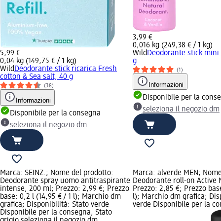
3,99 €
0,016 kg (249,38 € / 1 kg)
5,99 €
Wild
Deodorante stick mini 
0,04 kg (149,75 € / 1 kg)
g
Wild
Deodorante stick ricarica Fresh
(1)
cotton & Sea salt, 40 g
Informazioni
(38)
Disponibile per la cons
Informazioni
seleziona il negozio dm
Disponibile per la consegna
seleziona il negozio dm
Marca: SEINZ.; Nome del prodotto:
Marca: alverde MEN; Nome 
Deodorante spray uomo antitraspirante
Deodorante roll-on Active 
intense, 200 ml; Prezzo: 2,99 €; Prezzo
Prezzo: 2,85 €; Prezzo base:
base: 0,2 l (14,95 € / 1 l); Marchio dm
l); Marchio dm grafica; Disp
grafica; Disponibilità: Stato verde
verde Disponibile per la co
Disponibile per la consegna, Stato
grigio seleziona il negozio dm