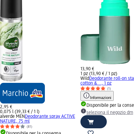
13,90 €
1 pz (13,90 € / 1 pz)
Wild
Deodorante roll-on sta
cotton &..., 1 pz
(1)
Informazioni
Disponibile per la cons
2,95 €
0,075 l (39,33 € / 1 l)
seleziona il negozio dm
alverde MEN
Deodorante spray ACTIVE
NATURE, 75 ml
(81)
Disponibile per la consegna