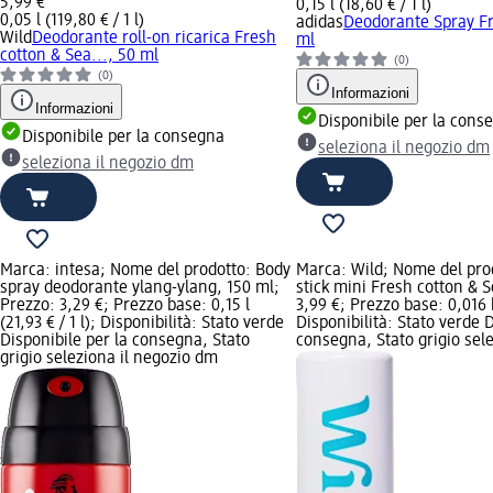
5,99 €
0,15 l (18,60 € / 1 l)
0,05 l (119,80 € / 1 l)
adidas
Deodorante Spray F
Wild
Deodorante roll-on ricarica Fresh
ml
cotton & Sea..., 50 ml
(0)
(0)
Informazioni
Informazioni
Disponibile per la cons
Disponibile per la consegna
seleziona il negozio dm
seleziona il negozio dm
Marca: intesa; Nome del prodotto: Body
Marca: Wild; Nome del pro
spray deodorante ylang-ylang, 150 ml;
stick mini Fresh cotton & S
Prezzo: 3,29 €; Prezzo base: 0,15 l
3,99 €; Prezzo base: 0,016 k
(21,93 € / 1 l); Disponibilità: Stato verde
Disponibilità: Stato verde D
Disponibile per la consegna, Stato
consegna, Stato grigio sel
grigio seleziona il negozio dm