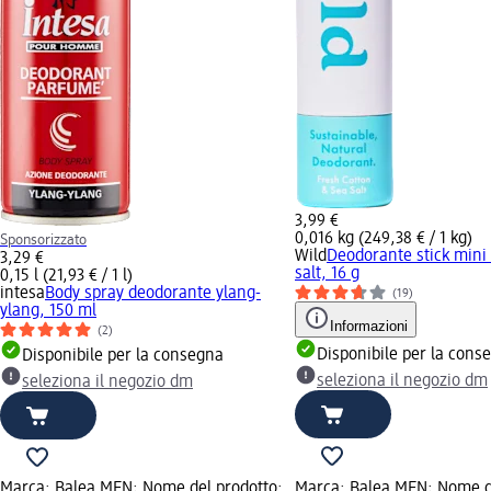
3,99 €
0,016 kg (249,38 € / 1 kg)
Sponsorizzato
Wild
Deodorante stick mini
3,29 €
salt, 16 g
0,15 l (21,93 € / 1 l)
intesa
Body spray deodorante ylang-
(19)
ylang, 150 ml
Informazioni
(2)
Disponibile per la cons
Disponibile per la consegna
seleziona il negozio dm
seleziona il negozio dm
Marca: Balea MEN; Nome del prodotto:
Marca: Balea MEN; Nome d