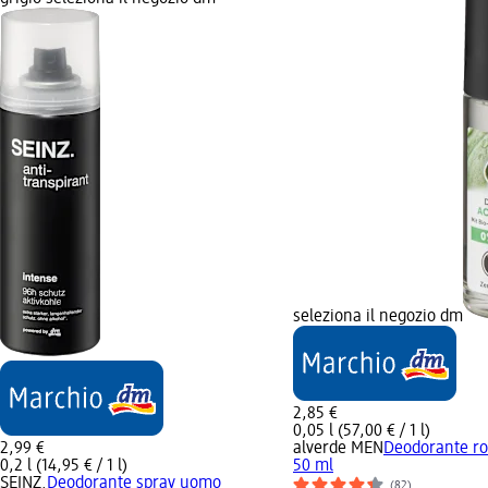
seleziona il negozio dm
2,85 €
0,05 l (57,00 € / 1 l)
2,99 €
alverde MEN
Deodorante rol
0,2 l (14,95 € / 1 l)
50 ml
SEINZ.
Deodorante spray uomo
(82)