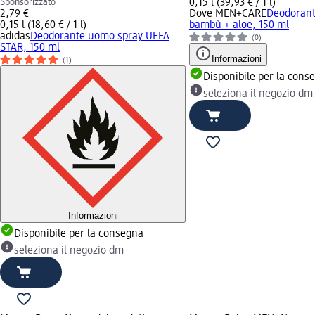
Sponsorizzato
0,15 l (39,93 € / 1 l)
2,79 €
Dove MEN+CARE
Deodorant
0,15 l (18,60 € / 1 l)
bambù + aloe, 150 ml
adidas
Deodorante uomo spray UEFA
(0)
STAR, 150 ml
Informazioni
(1)
Disponibile per la cons
seleziona il negozio dm
Informazioni
Disponibile per la consegna
seleziona il negozio dm