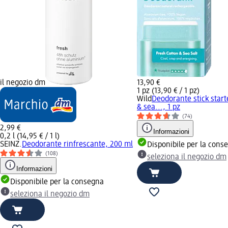
il negozio dm
13,90 €
1 pz (13,90 € / 1 pz)
Wild
Deodorante stick start
& sea..., 1 pz
(74)
2,99 €
Informazioni
0,2 l (14,95 € / 1 l)
SEINZ.
Deodorante rinfrescante, 200 ml
Disponibile per la cons
(108)
seleziona il negozio dm
Informazioni
Disponibile per la consegna
seleziona il negozio dm