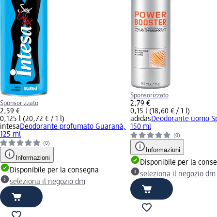
Sponsorizzato
Sponsorizzato
2,79 €
2,59 €
0,15 l (18,60 € / 1 l)
0,125 l (20,72 € / 1 l)
adidas
Deodorante uomo Sp
intesa
Deodorante profumato Guaranà,
150 ml
125 ml
(0)
(0)
Informazioni
Informazioni
Disponibile per la cons
Disponibile per la consegna
seleziona il negozio dm
seleziona il negozio dm