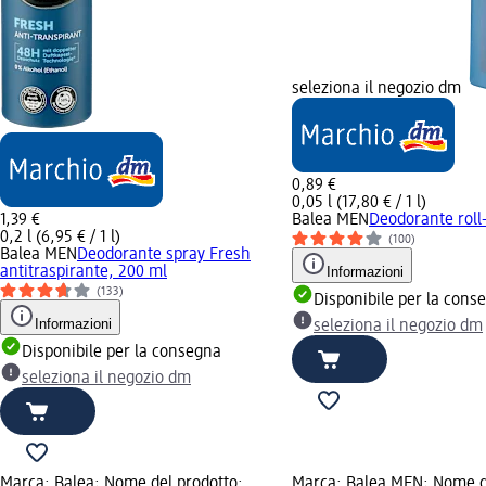
seleziona il negozio dm
0,89 €
0,05 l (17,80 € / 1 l)
1,39 €
Balea MEN
Deodorante roll-
0,2 l (6,95 € / 1 l)
(100)
Balea MEN
Deodorante spray Fresh
antitraspirante, 200 ml
Informazioni
(133)
Disponibile per la cons
Informazioni
seleziona il negozio dm
Disponibile per la consegna
seleziona il negozio dm
Marca: Balea; Nome del prodotto:
Marca: Balea MEN; Nome d