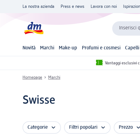
La nostra azienda
Press e news
Lavora con noi
Ispirazio
Inserisci 
Novità
Marchi
Make-up
Profumi e cosmesi
Capelli
Vantaggi esclusivi 
Homepage
Marchi
Swisse
Categorie
Filtri popolari
Prezzo