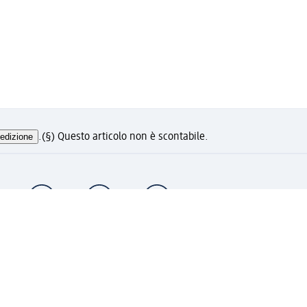
edizione
.
(§) Questo articolo non è scontabile.
i ora e approfitta dei vantaggi