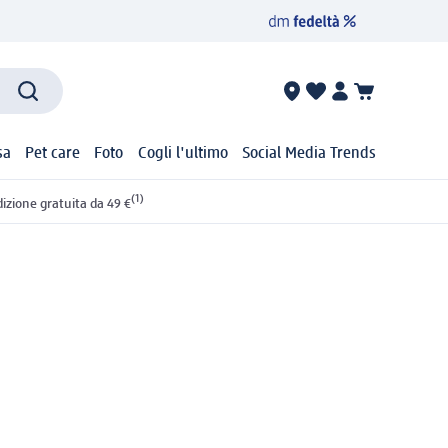
sa
Pet care
Foto
Cogli l'ultimo
Social Media Trends
(1)
izione gratuita da 49 €