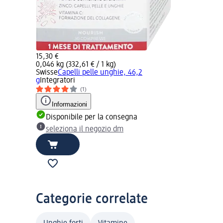
15,30 €
0,046 kg (332,61 € / 1 kg)
Swisse
Capelli pelle unghie, 46,2
g
Integratori
(1)
Informazioni
Disponibile per la consegna
seleziona il negozio dm
Categorie correlate