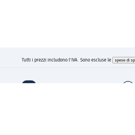
Tutti i prezzi includono l'IVA. Sono escluse le
spese di sp
Ti piace questo sito?
Account "la mia dm": registrat