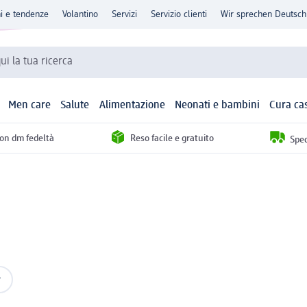
ni e tendenze
Volantino
Servizi
Servizio clienti
Wir sprechen Deutsch
qui la tua ricerca
Men care
Salute
Alimentazione
Neonati e bambini
Cura ca
con dm fedeltà
Reso facile e gratuito
Sped