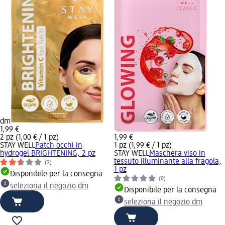
dm
1,99 €
2 pz (1,00 € / 1 pz)
1,99 €
STAY WELL
Patch occhi in
1 pz (1,99 € / 1 pz)
hydrogel BRIGHTENING, 2 pz
STAY WELL
Maschera viso in
tessuto illuminante alla fragola,
(2)
1 pz
Disponibile per la consegna
(0)
seleziona il negozio dm
Disponibile per la consegna
seleziona il negozio dm