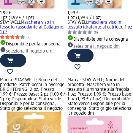
1,99 €
1,99 €
1 pz (1,99 € / 1 pz)
1 pz (1,99 € / 1 pz)
STAY WELL
Maschera viso in
STAY WELL
Maschera viso in
tessuto rassodante al Collagene,
tessuto idratante al cetriolo, 1 pz
1 pz
(0)
(2)
Disponibile per la consegna
Disponibile per la consegna
seleziona il negozio dm
seleziona il negozio dm
Marca: STAY WELL; Nome del
Marca: STAY WELL; Nome del
prodotto: Patch occhi in hydrogel
prodotto: Maschera viso in
BRIGHTENING, 2 pz; Prezzo:
tessuto illuminante alla fragola,
1,99 €; Prezzo base: 2 pz (1,00 € /
1 pz; Prezzo: 1,99 €; Prezzo base:
1 pz); Disponibilità: Stato verde
1 pz (1,99 € / 1 pz); Disponibilità:
Disponibile per la consegna,
Stato verde Disponibile per la
Stato grigio seleziona il negozio
consegna, Stato grigio seleziona
il negozio dm