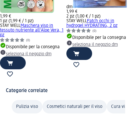
dm
1,99 €
1,99 €
2 pz (1,00 € / 1 pz)
1 pz (1,99 € / 1 pz)
STAY WELL
Patch occhi in
STAY WELL
Maschera viso in
hydrogel HYDRATING, 2 pz
tessuto nutriente all'Aloe Vera, 1
(0)
pz
Disponibile per la consegna
(0)
seleziona il negozio dm
Disponibile per la consegna
seleziona il negozio dm
Categorie correlate
Pulizia viso
Cosmetici naturali per il viso
Cura viso