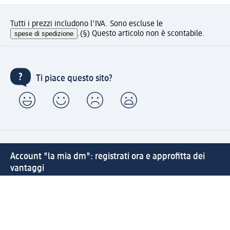
Tutti i prezzi includono l'IVA. Sono escluse le
spese di spedizione
.
(§) Questo articolo non è scontabile.
Ti piace questo sito?
Account "la mia dm": registrati ora e approfitta dei
vantaggi
(1) Spedizione gratuita per ordini superiori a 49 € e ritiro
express sempre gratuito effettuando un ordine con un
account "la mia dm"
Reso facile e veloce