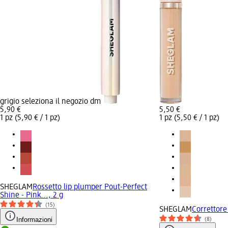
grigio seleziona il negozio dm
5,90 €
5,50 €
1 pz (5,90 € / 1 pz)
1 pz (5,50 € / 1 pz)
SHEGLAM
Rossetto lip plumper Pout-Perfect
Shine - Pink..., 2 g
(15)
SHEGLAM
Correttore
Informazioni
(8)