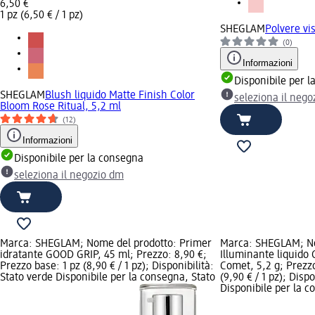
6,50 €
1 pz (6,50 € / 1 pz)
SHEGLAM
Polvere vi
(0)
Informazioni
Disponibile per 
SHEGLAM
Blush liquido Matte Finish Color
seleziona il neg
Bloom Rose Ritual, 5,2 ml
(12)
Informazioni
Disponibile per la consegna
seleziona il negozio dm
Marca: SHEGLAM; Nome del prodotto: Primer
Marca: SHEGLAM; No
idratante GOOD GRIP, 45 ml; Prezzo: 8,90 €;
Illuminante liquido
Prezzo base: 1 pz (8,90 € / 1 pz); Disponibilità:
Comet, 5,2 g; Prezzo
Stato verde Disponibile per la consegna, Stato
(9,90 € / 1 pz); Disp
Disponibile per la c