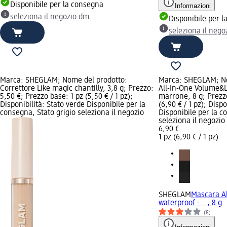
Disponibile per la consegna
Informazioni
seleziona il negozio dm
Disponibile per 
seleziona il neg
Marca: SHEGLAM; Nome del prodotto:
Marca: SHEGLAM; No
Correttore Like magic chantilly, 3,8 g; Prezzo:
All-In-One Volume&L
5,50 €; Prezzo base: 1 pz (5,50 € / 1 pz);
marrone, 8 g; Prezzo
Disponibilità: Stato verde Disponibile per la
(6,90 € / 1 pz); Disp
consegna, Stato grigio seleziona il negozio
Disponibile per la c
seleziona il negozi
6,90 €
1 pz (6,90 € / 1 pz)
SHEGLAM
Mascara A
waterproof -..., 8 g
(8)