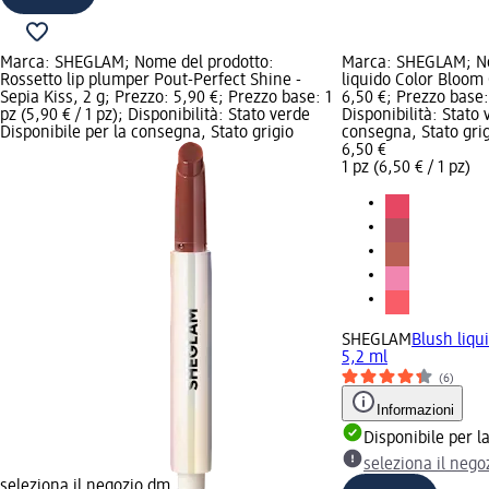
Marca: SHEGLAM; Nome del prodotto:
Marca: SHEGLAM; No
Rossetto lip plumper Pout-Perfect Shine -
liquido Color Bloom 
Sepia Kiss, 2 g; Prezzo: 5,90 €; Prezzo base: 1
6,50 €; Prezzo base: 
pz (5,90 € / 1 pz); Disponibilità: Stato verde
Disponibilità: Stato 
Disponibile per la consegna, Stato grigio
consegna, Stato grig
6,50 €
1 pz (6,50 € / 1 pz)
SHEGLAM
Blush liqu
5,2 ml
(6)
Informazioni
Disponibile per 
seleziona il neg
seleziona il negozio dm