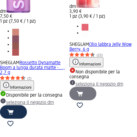
dm
dm
3,90 €
7,50 €
1 pz (3,90 € / 1 pz)
1 pz (7,50 € / 1 pz)
SHEGLAM
Olio labbra Jelly Wow
Berry, 6 g
(22)
SHEGLAM
Rossetto Dynamatte
Informazioni
Boom a lunga durata matte -...,
Non disponibile per la
2,7 g
consegna
(2)
seleziona il negozio dm
Informazioni
Disponibile per la consegna
seleziona il negozio dm