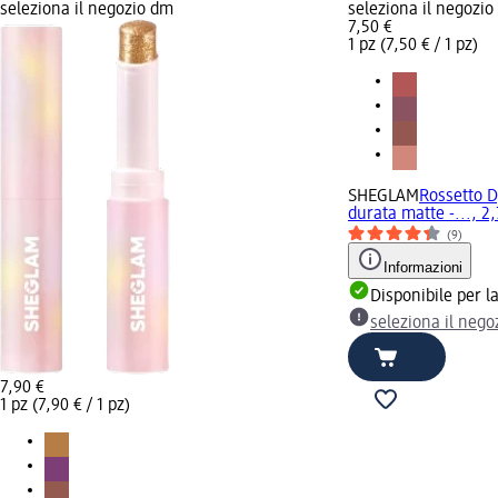
seleziona il negozio dm
seleziona il negozi
7,50 €
1 pz (7,50 € / 1 pz)
SHEGLAM
Rossetto 
durata matte -..., 2,
(9)
Informazioni
Disponibile per 
seleziona il neg
7,90 €
1 pz (7,90 € / 1 pz)