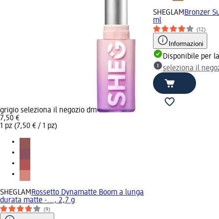
SHEGLAM
Bronzer Su
ml
(12)
Informazioni
Disponibile per 
seleziona il neg
grigio seleziona il negozio dm
7,50 €
1 pz (7,50 € / 1 pz)
SHEGLAM
Rossetto Dynamatte Boom a lunga
durata matte -..., 2,7 g
(9)