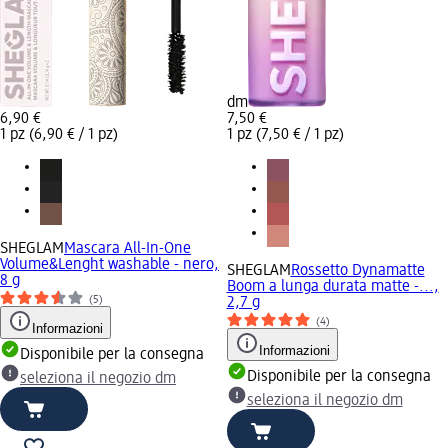
dm
6,90 €
7,50 €
1 pz (6,90 € / 1 pz)
1 pz (7,50 € / 1 pz)
SHEGLAM
Mascara All-In-One
Volume&Lenght washable - nero,
SHEGLAM
Rossetto Dynamatte
8 g
Boom a lunga durata matte -...,
(5)
2,7 g
(4)
Informazioni
Informazioni
Disponibile per la consegna
Disponibile per la consegna
seleziona il negozio dm
seleziona il negozio dm