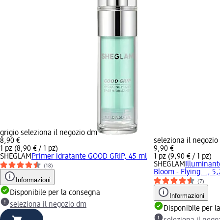
grigio seleziona il negozio dm
8,90 €
seleziona il negozi
1 pz (8,90 € / 1 pz)
9,90 €
SHEGLAM
Primer idratante GOOD GRIP, 45 ml
1 pz (9,90 € / 1 pz)
SHEGLAM
Illuminant
(18)
Bloom - Flying..., 5,
Informazioni
(7)
Disponibile per la consegna
Informazioni
seleziona il negozio dm
Disponibile per 