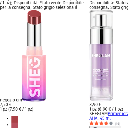
/ 1 pz); Disponibilità: Stato verde Disponibile
Disponibilità: Stato 
per la consegna, Stato grigio seleziona il
consegna, Stato grig
negozio dm
7,50 €
8,90 €
1 pz (7,50 € / 1 pz)
1 pz (8,90 € / 1 pz)
SHEGLAM
Primer idr
AHA, 45 ml
(15)