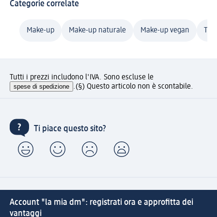
Categorie correlate
Make-up
Make-up naturale
Make-up vegan
Tru
Tutti i prezzi includono l'IVA. Sono escluse le
spese di spedizione
.
(§) Questo articolo non è scontabile.
Ti piace questo sito?
Account "la mia dm": registrati ora e approfitta dei
vantaggi