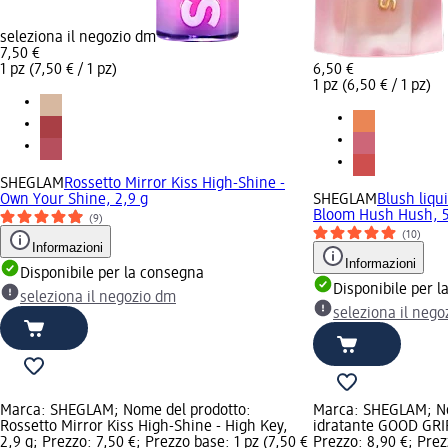
seleziona il negozio dm
7,50 €
1 pz (7,50 € / 1 pz)
6,50 €
1 pz (6,50 € / 1 pz)
SHEGLAM
Rossetto Mirror Kiss High-Shine -
Own Your Shine, 2,9 g
SHEGLAM
Blush liqu
Bloom Hush Hush, 5
(9)
(10)
Informazioni
Informazioni
Disponibile per la consegna
Disponibile per 
seleziona il negozio dm
seleziona il neg
Marca: SHEGLAM; Nome del prodotto:
Marca: SHEGLAM; No
Rossetto Mirror Kiss High-Shine - High Key,
idratante GOOD GRIP
2,9 g; Prezzo: 7,50 €; Prezzo base: 1 pz (7,50 €
Prezzo: 8,90 €; Prezz