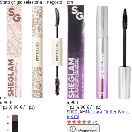
Stato grigio seleziona il negozio
dm
dm
6,90 €
4,90 €
1 pz (6,90 € / 1 pz)
1 pz (4,90 € / 1 pz)
SHEGLAM
Mascara Flutter Wink,
6,3 ml
(7)
Informazioni