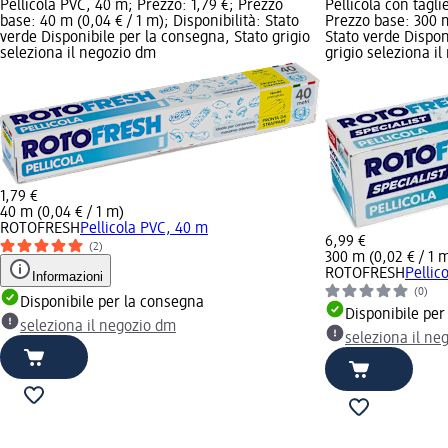
Pellicola PVC, 40 m; Prezzo: 1,79 €; Prezzo
Pellicola con tagli
base: 40 m (0,04 € / 1 m); Disponibilità: Stato
Prezzo base: 300 m 
verde Disponibile per la consegna, Stato grigio
Stato verde Dispon
seleziona il negozio dm
grigio seleziona i
1,79 €
40 m (0,04 € / 1 m)
ROTOFRESH
Pellicola PVC, 40 m
6,99 €
(2)
300 m (0,02 € / 1 
ROTOFRESH
Pellic
Informazioni
(0)
Disponibile per la consegna
Disponibile per
seleziona il negozio dm
seleziona il ne