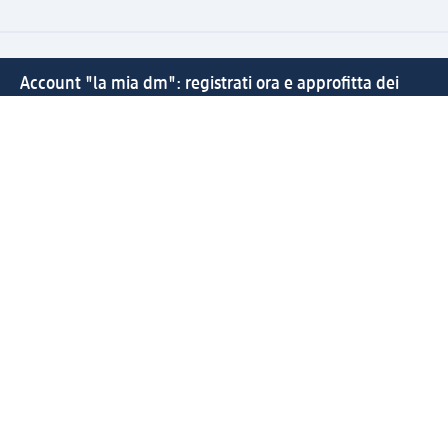
Account "la mia dm": registrati ora e approfitta dei
vantaggi
(1) Spedizione gratuita per ordini superiori a 20 € e ritiro
express sempre gratuito effettuando un ordine con un
account "la mia dm"
Reso facile e veloce
Offerte e suggerimenti su misura per te
Crea il tuo account "la mia dm"
Aiuto e contatti
Servizi
Servizio clienti
Spedizione e consegna