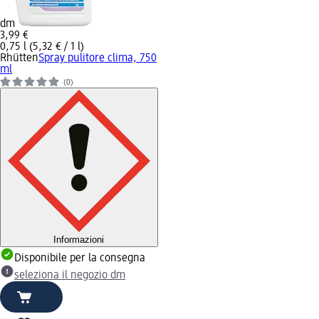
dm
3,99 €
0,75 l (5,32 € / 1 l)
Rhütten
Spray pulitore clima, 750
ml
(0)
Informazioni
Disponibile per la consegna
seleziona il negozio dm