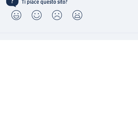
Ti piace questo sito?
Account "la mia dm": registrati ora e approfitta dei
vantaggi
(1) Spedizione gratuita per ordini superiori a 49 € e ritiro
express sempre gratuito effettuando un ordine con un
account "la mia dm"
Reso facile e veloce
Offerte e suggerimenti su misura per te
Crea il tuo account "la mia dm"