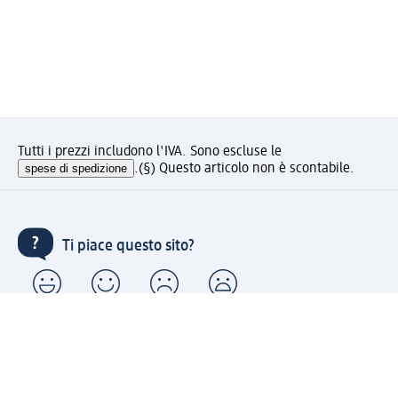
Tutti i prezzi includono l'IVA. Sono escluse le
spese di spedizione
.
(§) Questo articolo non è scontabile.
Ti piace questo sito?
Account "la mia dm": registrati ora e approfitta dei