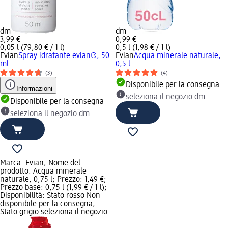
dm
dm
3,99 €
0,99 €
0,05 l (79,80 € / 1 l)
0,5 l (1,98 € / 1 l)
Evian
Spray idratante evian®, 50
Evian
Acqua minerale naturale,
ml
0,5 l
(3)
(4)
Disponibile per la consegna
Informazioni
seleziona il negozio dm
Disponibile per la consegna
seleziona il negozio dm
Marca: Evian; Nome del
prodotto: Acqua minerale
naturale, 0,75 l; Prezzo: 1,49 €;
Prezzo base: 0,75 l (1,99 € / 1 l);
Disponibilità: Stato rosso Non
disponibile per la consegna,
Stato grigio seleziona il negozio