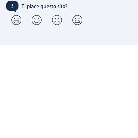
Ti piace questo sito?
Account "la mia dm": registrati ora e approfitta dei
vantaggi
(1) Spedizione gratuita per ordini superiori a 20 € e ritiro
express sempre gratuito effettuando un ordine con un
account "la mia dm"
Reso facile e veloce
Offerte e suggerimenti su misura per te
Crea il tuo account "la mia dm"