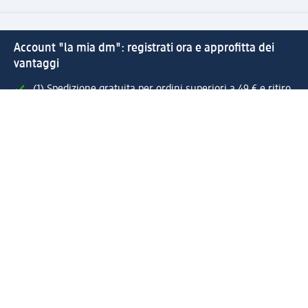
Account "la mia dm": registrati ora e approfitta dei
vantaggi
(1) Spedizione gratuita per ordini superiori a 49 € e ritiro
express sempre gratuito effettuando un ordine con un
account "la mia dm"
Reso facile e veloce
Offerte e suggerimenti su misura per te
Crea il tuo account "la mia dm"
Aiuto e contatti
Servizi
Servizio clienti
Spedizione e consegna
Reso e rimborso