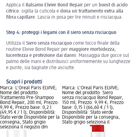
Applica il
Balsamo Elvive Bond Repair
per un
boost di acido
citrico
: sigilla la cuticola e
dona un trattamento extra alla
fibra capillare
. Lascia in posa per tre minuti e risciacqua.
Step 4: proteggi i legami con il siero senza risciacquo
Utilizza il
Siero senza risciacquo
come tocco finale della
routine Elvive Bond Repair per
maggiore morbidezza,
lucentezza e protezione dai danni
. Massaggia due gocce sul
palmo delle mani e distribuisci uniformemente su lunghezze
e punte, sia bagnate che asciutte.
Scopri i prodotti
Marca: L'Oreal Paris ELVIVE;
Marca: L'Oreal Paris ELVIVE;
Nome del prodotto:
Nome del prodotto: Siero
Trattamento Pre-Shampoo
senza risciacquo Bond Repair,
Bond Repair, 200 ml; Prezzo:
150 ml; Prezzo: 9,99 €; Prezzo
9,99 €; Prezzo base: 0,2 l
base: 0,15 l (66,60 € / 1 l);
(49,95 € / 1 l); Disponibilità:
Disponibilità: Stato verde
Stato verde Disponibile per la
Disponibile per la consegna,
consegna, Stato grigio
Stato grigio seleziona il
seleziona il negozio dm