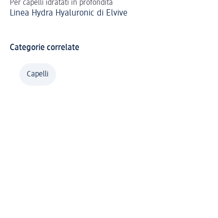
Per capelli idratati in profondità
Cap
Linea Hydra Hyaluronic di Elvive
ch
St
Categorie correlate
Capelli