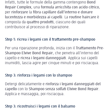
Infatti, tutte le formule della gamma contengono
Bond
Repair Complex
, una
formula arricchita con acido citrico
,
per
rinforzare
la
fibra capillare dall’interno e donare
lucentezza e morbidezza ai capelli
. La
routine haircare
è
composta da
quattro prodotti
, ciascuno dei quali
contribuisce al processo di riparazione.
Step 1: ricrea i legami con il trattamento pre-shampoo
Per una riparazione profonda, inizia con il
Trattamento Pre-
Shampoo Elvive Bond Repair
, che penetra all’interno del
capello e
ricrea i legami danneggiati
. Applica sui capelli
inumiditi, lascia agire per cinque minuti e poi risciacqua.
Step 3: rinforza i legami con lo shampoo
Detergi delicatamente e
rinforza i legami danneggiati del
capello
con lo
Shampoo senza solfati Elvive Bond Repair
.
Applica e massaggia, poi risciacqua.
Step 3: ricostruisci i legami con il balsamo