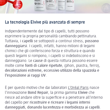
La tecnologia Elvive più avanzata di sempre
Indipendentemente dal tipo di capelli, tutti possono
esprimere la propria personalità cambiando pettinatura.
Tuttavia, i
capelli
se sottoposti a continui stress,
possono
danneggiarsi
. I capelli, infatti, hanno milioni di legami
chimici che gli conferiscono forza e struttura e quando
questi legami si rompono, i capelli si indeboliscono e si
danneggiano. Le
cause
di questa rottura possono essere
molte come
fonti di calore ripetute
, (phon, piastra, ferro),
decolorazioni estreme, eccessivo utilizzo della spazzola e
l’esposizione ai raggi UV
.
È per questo motivo che dai laboratori
L’Oréal Paris
nasce
l’innovazione
Bond Repair
, la prima gamma
Elvive
che
riesce ad andare oltre la superficie e a penetrare all’interno
del capello per
ricostruire e ricreare i legami interni
danneggiati
,
donando lucentezza e morbidezza ai capelli
.