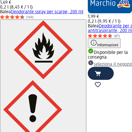
1,69 €
0,2 l (8,45 € / 1 l)
Balea
Deodorante spray per scarpe, 200 ml
1,99 €
(169)
0,2 l (9,95 € / 1 l)
Balea
Deodorante per p
antitraspirante, 200 m
(87)
Informazioni
Disponibile per la
consegna
seleziona il negozi