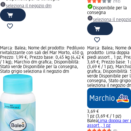
(132)
seleziona il negozio dm
Disponibile per la
consegna
seleziona il negozi
Marca: Balea; Nome del prodotto: Pediluvio
Marca: Balea; Nome d
rivitalizzante con sali del Mar Morto, 450 g;
prodotto: Lima doppia
Prezzo: 1,99 €; Prezzo base: 0,45 kg (4,42 €
piedi assort., 1 pz; Pre
/ 1 kg); Marchio dm grafica; Disponibilità:
3,69 €; Prezzo base: 1 
Stato verde Disponibile per la consegna,
(3,69 € / 1 pz); Marchi
Stato grigio seleziona il negozio dm
grafica; Disponibilità: 
verde Disponibile per 
consegna, Stato grigio
seleziona il negozio d
3,69 €
1 pz (3,69 € / 1 pz)
Balea
Lima doppia per 
assort., 1 pz