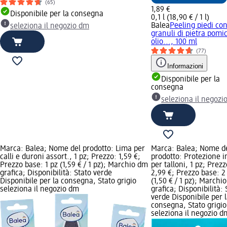
(65)
1,89 €
Disponibile per la consegna
0,1 l (18,90 € / 1 l)
Balea
Peeling piedi co
seleziona il negozio dm
granuli di pietra pomi
olio..., 100 ml
(77)
Informazioni
Disponibile per la
consegna
seleziona il negozi
Marca: Balea; Nome del prodotto: Lima per
Marca: Balea; Nome d
calli e duroni assort., 1 pz; Prezzo: 1,59 €;
prodotto: Protezione i
Prezzo base: 1 pz (1,59 € / 1 pz); Marchio dm
per talloni, 1 pz; Prezz
grafica; Disponibilità: Stato verde
2,99 €; Prezzo base: 2
Disponibile per la consegna, Stato grigio
(1,50 € / 1 pz); Marchi
seleziona il negozio dm
grafica; Disponibilità: 
verde Disponibile per 
consegna, Stato grigio
seleziona il negozio d