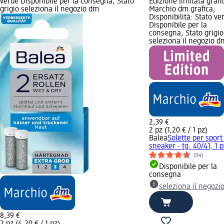
verde Disponibile per la consegna, Stato
Edizione limitata grafi
grigio seleziona il negozio dm
Marchio dm grafica;
Disponibilità: Stato ve
Disponibile per la
consegna, Stato grigio
seleziona il negozio d
2,39 €
2 pz (1,20 € / 1 pz)
Balea
Solette per sport
sneaker - tg. 40/41, 1 p
(34)
Disponibile per la
consegna
seleziona il negozi
8,39 €
2 pz (4,20 € / 1 pz)