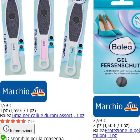
1,59 €
1 pz (1,59 € / 1 pz)
Balea
Lima per calli e duroni assort., 1 pz
2,99 €
(137)
2 pz (1,50 € / 1 pz)
Informazioni
Balea
Protezione in gel
talloni, 1 pz
Disponibile per la consegna