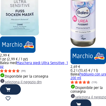
2,99 €
1 pz (2,99 € / 1 pz)
Balea med
Maschera piedi Ultra Sensitive, 1
pz
2,69 €
0,2 l (13,45 € / 1 l)
(99)
Balea
Pediluvio con ur
Disponibile per la consegna
200 ml
seleziona il negozio dm
(119)
Disponibile per la
consegna
seleziona il negozi