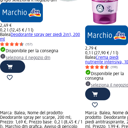
grigio seleziona il negozio dm
2,49 €
0,2 l (12,45 € / 1 l)
Balea
Deodorante spray per piedi 2in1, 200
ml
(157)
2,79 €
Disponibile per la consegna
0,1 l (27,90 € / 1 l)
Balea
Crema piedi
seleziona il negozio dm
nutriente intensiva, 1
(199)
Disponibile per la
consegna
seleziona il negozi
Marca: Balea; Nome del prodotto:
Marca: Balea; Nome d
Deodorante spray per scarpe, 200 ml;
prodotto: Deodorante 
Prezzo: 1,69 €; Prezzo base: 0,2 l (8,45 € / 1
piedi antitraspirante, 
l); Marchio dm grafica; Avviso di pericolo:
ml; Prezzo: 1,99 €; Pr