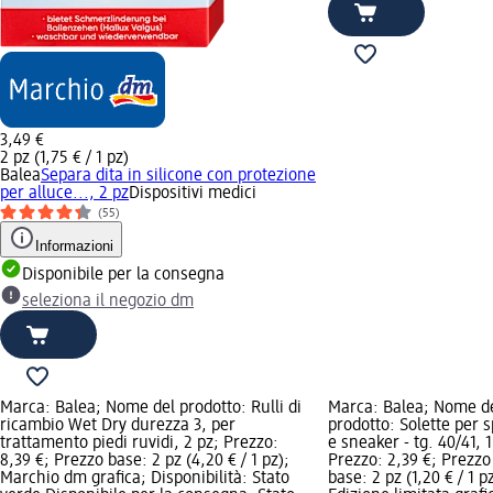
3,49 €
2 pz (1,75 € / 1 pz)
Balea
Separa dita in silicone con protezione
per alluce..., 2 pz
Dispositivi medici
(55)
Informazioni
Disponibile per la consegna
seleziona il negozio dm
Marca: Balea; Nome del prodotto: Rulli di
Marca: Balea; Nome d
ricambio Wet Dry durezza 3, per
prodotto: Solette per s
trattamento piedi ruvidi, 2 pz; Prezzo:
e sneaker - tg. 40/41, 1
8,39 €; Prezzo base: 2 pz (4,20 € / 1 pz);
Prezzo: 2,39 €; Prezzo
Marchio dm grafica; Disponibilità: Stato
base: 2 pz (1,20 € / 1 pz