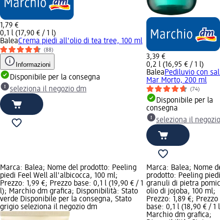
1,79 €
0,1 l (17,90 € / 1 l)
Balea
Crema piedi all'olio di tea tree, 100 ml
(88)
3,39 €
Informazioni
0,2 l (16,95 € / 1 l)
Balea
Pediluvio con sal
Disponibile per la consegna
Mar Morto, 200 ml
seleziona il negozio dm
(74)
Disponibile per la
consegna
seleziona il negozi
Marca: Balea; Nome del prodotto: Peeling
Marca: Balea; Nome d
piedi Feel Well all'albicocca, 100 ml;
prodotto: Peeling pied
Prezzo: 1,99 €; Prezzo base: 0,1 l (19,90 € / 1
granuli di pietra pomi
l); Marchio dm grafica; Disponibilità: Stato
olio di jojoba, 100 ml;
verde Disponibile per la consegna, Stato
Prezzo: 1,89 €; Prezzo
grigio seleziona il negozio dm
base: 0,1 l (18,90 € / 1 l
Marchio dm grafica;