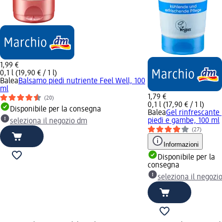
1,99 €
0,1 l (19,90 € / 1 l)
Balea
Balsamo piedi nutriente Feel Well, 100
ml
1,79 €
(20)
0,1 l (17,90 € / 1 l)
Disponibile per la consegna
Balea
Gel rinfrescante
piedi e gambe, 100 ml
seleziona il negozio dm
(27)
Informazioni
Disponibile per la
consegna
seleziona il negozi