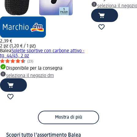
seleziona il negozi
2,39 €
2 pz (1,20 € / 1 pz)
Balea
Solette sportive con carbone attivo -
tg. 44/45, 2 pz
(23)
Disponibile per la consegna
seleziona il negozio dm
Mostra di più
Scopri tutto l'assortimento Balea