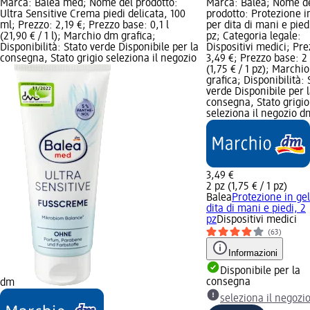
Marca: Balea med; Nome del prodotto:
Marca: Balea; Nome d
Ultra Sensitive Crema piedi delicata, 100
prodotto: Protezione i
ml; Prezzo: 2,19 €; Prezzo base: 0,1 l
per dita di mani e pied
(21,90 € / 1 l); Marchio dm grafica;
pz; Categoria legale:
Disponibilità: Stato verde Disponibile per la
Dispositivi medici; Pre
consegna, Stato grigio seleziona il negozio
3,49 €; Prezzo base: 2
(1,75 € / 1 pz); Marchi
grafica; Disponibilità: 
verde Disponibile per 
consegna, Stato grigio
seleziona il negozio d
3,49 €
2 pz (1,75 € / 1 pz)
Balea
Protezione in gel
dita di mani e piedi, 2
pz
Dispositivi medici
(63)
Informazioni
Disponibile per la
consegna
dm
seleziona il negozi