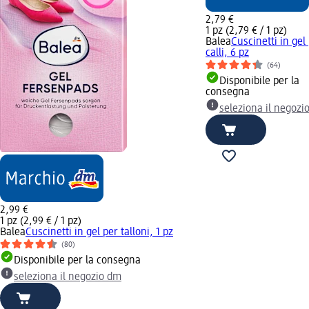
2,79 €
1 pz (2,79 € / 1 pz)
Balea
Cuscinetti in gel
calli, 6 pz
(64)
Disponibile per la
consegna
seleziona il negozi
2,99 €
1 pz (2,99 € / 1 pz)
Balea
Cuscinetti in gel per talloni, 1 pz
(80)
Disponibile per la consegna
seleziona il negozio dm