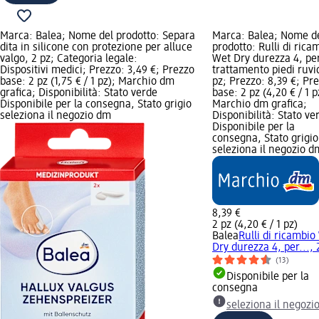
Marca: Balea; Nome del prodotto: Separa
Marca: Balea; Nome d
dita in silicone con protezione per alluce
prodotto: Rulli di rica
valgo, 2 pz; Categoria legale:
Wet Dry durezza 4, pe
Dispositivi medici; Prezzo: 3,49 €; Prezzo
trattamento piedi ruvid
base: 2 pz (1,75 € / 1 pz); Marchio dm
pz; Prezzo: 8,39 €; Pr
grafica; Disponibilità: Stato verde
base: 2 pz (4,20 € / 1 p
Disponibile per la consegna, Stato grigio
Marchio dm grafica;
seleziona il negozio dm
Disponibilità: Stato ve
Disponibile per la
consegna, Stato grigio
seleziona il negozio d
8,39 €
2 pz (4,20 € / 1 pz)
Balea
Rulli di ricambio
Dry durezza 4, per..., 
(13)
Disponibile per la
consegna
seleziona il negozi