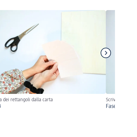
a dei rettangoli dalla carta
Scrivi i numeri
3
Fase 4