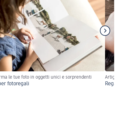
rma le tue foto in oggetti unici e sorprendenti
Artigianali, foto
per fotoregali
Regali di Nata