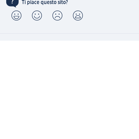
Ti piace questo sito?
Account "la mia dm": registrati ora e approfitta dei
vantaggi
(1) Spedizione gratuita per ordini superiori a 49 € e ritiro
express sempre gratuito effettuando un ordine con un
account "la mia dm"
Reso facile e veloce
Offerte e suggerimenti su misura per te
Crea il tuo account "la mia dm"