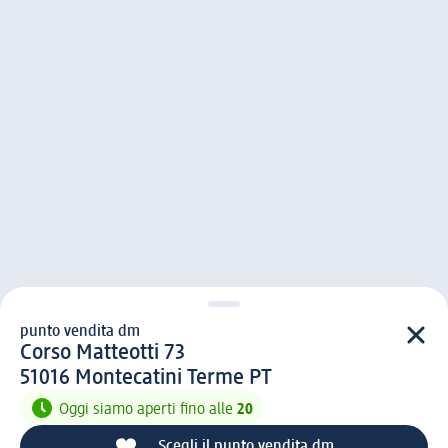
punto vendita dm
punto vendita d m
Corso Matteotti 73
5 1 0 1 6
51016
Montecatini Terme PT
Oggi siamo aperti fino alle
20
Scegli il punto vendita dm