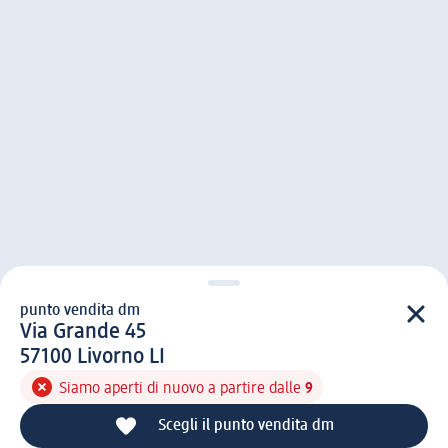
punto vendita dm
punto vendita d m
Via Grande 45
5 7 1 0 0
57100
Livorno LI
Siamo aperti di nuovo a partire dalle
9
Scegli il punto vendita dm