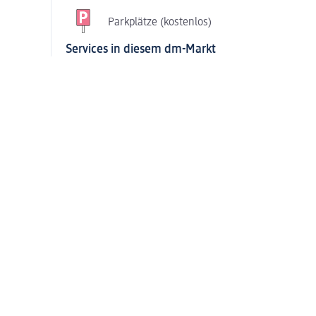
Parkplätze (kostenlos)
Services in diesem dm-Markt
Foto-Service in
Passbild-Service
Selbstbedienung
Teppichreiniger ausleihen
Copyservice
Copyservice Bindelösungen