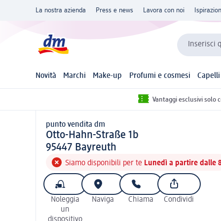
La nostra azienda
Press e news
Lavora con noi
Ispirazio
Inserisci 
Novità
Marchi
Make-up
Profumi e cosmesi
Capelli
Vantaggi esclusivi solo 
punto vendita dm
punto vendita d m
Otto-Hahn-Straße 1b
9 5 4 4 7
95447
Bayreuth
Siamo disponibili per te
Lunedì a partire dalle 
Noleggia
Naviga
Chiama
Condividi
un
dispositivo