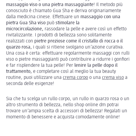
massaggio viso o una pietra massaggiante
! Il metodo più
conosciuto è chiamato Gua Sha e deriva originariamente
dalla medicina cinese. Effettuare un
massaggio con una
pietra Gua Sha viso
può
stimolare la
microcircolazione,
rassodare la pelle e avere così un effetto
rivitalizzante. I prodotti di bellezza sono solitamente
realizzati con
pietre preziose come il cristallo di rocca o il
quarzo rosa,
i quali si ritiene svolgano un’azione curativa.
Una cosa è certa: effettuare regolarmente massaggi con rulli
viso o pietre massaggianti può contribuire a ridurre i gonfiori
e far risplendere la tua pelle! Per
lenire la pelle dopo il
trattamento,
e completare così al meglio la tua beauty
routine,
puoi utilizzare una
crema corpo
o una
crema viso
a
seconda delle esigenze!
Sia che tu scelga un rullo corpo, un rullo in quarzo rosa o un
altro strumento di bellezza, nello shop online dm potrai
trovare un’ampia scelta di accessori di bellezza! Regalati un
momento di benessere e acquista comodamente online!