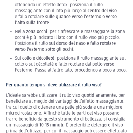
ottenendo un effetto detox, posiziona il rullo
massaggiante con il lato più largo al
centro del viso
e fallo rotolare
sulle guance verso l’esterno
o
verso
l’alto sulla fronte
.
Nella
zona occhi
: per rinfrescare e massaggiare la zona
occhi è più indicato il lato con il rullo viso più piccolo.
Posiziona il rullo
sul dorso del naso e fallo rotolare
verso l’esterno sotto gli occhi
.
Sul
collo e décolleté
: posiziona il rullo massaggiante sul
collo o sul décolleté e fallo rotolare dal petto
verso
l’esterno
. Passa all'altro lato, procedendo a poco a poco.
Per quanto tempo si deve utilizzare il rullo viso?
L’ideale sarebbe utilizzare il rullo viso
quotidianamente
, per
beneficiare al meglio dei vantaggi dell’effetto massaggiante,
tra cui quello di ottenere una pelle più soda e una migliore
microcircolazione. Affinché tutte le parti del viso possano
trarre beneficio da questo strumento di bellezza, si consiglia
un massaggio di
10-15 minuti
. È preferibile detergere il viso
prima dell’utilizzo, per cui il massaggio può essere effettuato