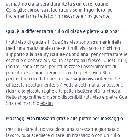
al mattino o alla sera durante la skin-care routine
.
Consiglio:
conserva il tuo rullo viso in frigorifero,
per
incrementarne l’effetto rinfrescante e rinvigorente!
Qual è la differenza tra rullo di giada e pietre Gua Sha?
I rulli viso di giada e il Gua Sha viso sono
strumenti della
medicina tradizionale cinese
. I rulli viso sono un
ottimo
supporto alla beauty routine quotidiana
, per contrastare le
occhiaie e donare al viso un aspetto più fresco. Questi rulli,
inoltre, sono efficaci per ottimizzare l’assorbimento di
prodotti viso come creme e sieri. Le pietre Gua Sha
permettono di effettuare un
massaggio viso intenso
. Se
utilizzate regolarmente, 3-4 volte a settimana, si possono
ridurre le piccole rughe e la pelle risulterà più luminosa.
Nello shop online dm sono disponibili rulli viso e pietre Gua
Sha del marchio
ebelin
.
Massaggi viso rilassanti grazie alle pietre per massaggio
Per coccolare il tuo viso dopo una stressante giornata di
lavoro, puoi scegliere di fare un massaggio con un
rullo