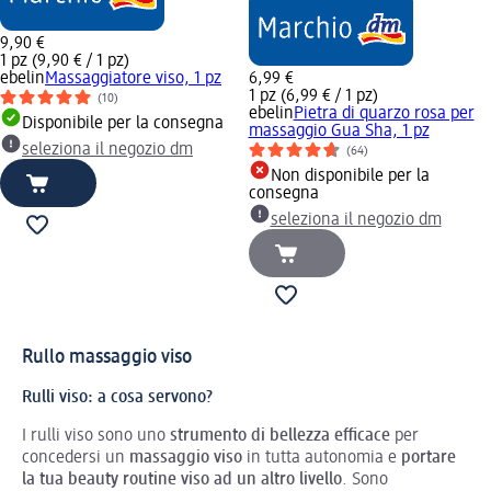
9,90 €
1 pz (9,90 € / 1 pz)
ebelin
Massaggiatore viso, 1 pz
6,99 €
1 pz (6,99 € / 1 pz)
(10)
ebelin
Pietra di quarzo rosa per
Disponibile per la consegna
massaggio Gua Sha, 1 pz
seleziona il negozio dm
(64)
Non disponibile per la
consegna
seleziona il negozio dm
Rullo massaggio viso
Rulli viso: a cosa servono?
I rulli viso sono uno
strumento di bellezza efficace
per
concedersi un
massaggio viso
in tutta autonomia e
portare
la tua beauty routine viso ad un altro livello
. Sono