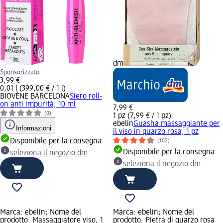
dm
Sponsorizzato
3,99 €
0,01 l (399,00 € / 1 l)
BIOVÈNE BARCELONA
Siero roll-
on anti impurità, 10 ml
7,99 €
(0)
1 pz (7,99 € / 1 pz)
ebelin
Guasha massaggiante per
Informazioni
il viso in quarzo rosa, 1 pz
Disponibile per la consegna
(102)
Disponibile per la consegna
seleziona il negozio dm
seleziona il negozio dm
Marca: ebelin; Nome del
Marca: ebelin; Nome del
prodotto: Massaggiatore viso, 1
prodotto: Pietra di quarzo rosa