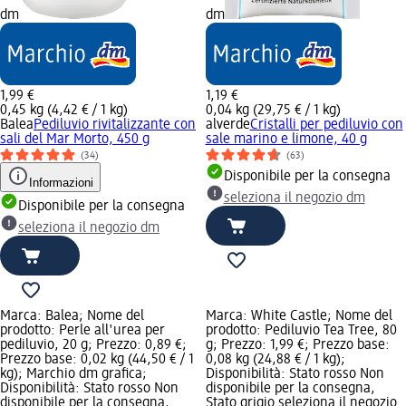
dm
dm
1,99 €
1,19 €
0,45 kg (4,42 € / 1 kg)
0,04 kg (29,75 € / 1 kg)
Balea
Pediluvio rivitalizzante con
alverde
Cristalli per pediluvio con
sali del Mar Morto, 450 g
sale marino e limone, 40 g
(34)
(63)
Disponibile per la consegna
Informazioni
seleziona il negozio dm
Disponibile per la consegna
seleziona il negozio dm
Marca: Balea; Nome del
Marca: White Castle; Nome del
prodotto: Perle all'urea per
prodotto: Pediluvio Tea Tree, 80
pediluvio, 20 g; Prezzo: 0,89 €;
g; Prezzo: 1,99 €; Prezzo base:
Prezzo base: 0,02 kg (44,50 € / 1
0,08 kg (24,88 € / 1 kg);
kg); Marchio dm grafica;
Disponibilità: Stato rosso Non
Disponibilità: Stato rosso Non
disponibile per la consegna,
disponibile per la consegna,
Stato grigio seleziona il negozio