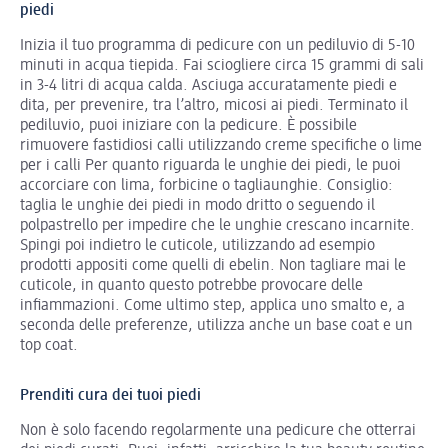
piedi
Inizia il tuo programma di pedicure con un pediluvio di 5-10
minuti in acqua tiepida. Fai sciogliere circa 15 grammi di sali
in 3-4 litri di acqua calda. Asciuga accuratamente piedi e
dita, per prevenire, tra l’altro, micosi ai piedi. Terminato il
pediluvio, puoi iniziare con la pedicure. È possibile
rimuovere fastidiosi calli utilizzando creme specifiche o lime
per i calli Per quanto riguarda le unghie dei piedi, le puoi
accorciare con lima, forbicine o tagliaunghie. Consiglio:
taglia le unghie dei piedi in modo dritto o seguendo il
polpastrello per impedire che le unghie crescano incarnite.
Spingi poi indietro le cuticole, utilizzando ad esempio
prodotti appositi come quelli di ebelin. Non tagliare mai le
cuticole, in quanto questo potrebbe provocare delle
infiammazioni. Come ultimo step, applica uno smalto e, a
seconda delle preferenze, utilizza anche un base coat e un
top coat.
Prenditi cura dei tuoi piedi
Non è solo facendo regolarmente una pedicure che otterrai