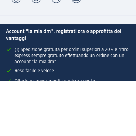
Account "la mia dm": registrati ora e approfitta dei
vantaggi
(1) Spedizione gratuita per ordini superiori a 20 € e ritiro
express sempre gratuito effettuando un ordine con un
account "la mia dm"
Reso facile e veloce
Offerte e suggerimenti su misura per te
Crea il tuo account "la mia dm"
Aiuto e contatti