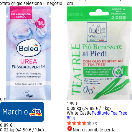
Stato grigio seleziona il negozio
dm
dm
1,99 €
0,08 kg (24,88 € / 1 kg)
White Castle
Pediluvio Tea Tree,
80 g
(3)
0,89 €
0,02 kg (44,50 € / 1 kg)
Non disponibile per la