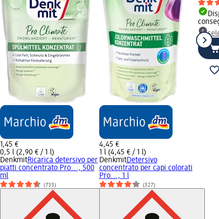
Dis
conse
sel
1,45 €
4,45 €
0,5 l (2,90 € / 1 l)
1 l (4,45 € / 1 l)
Denkmit
Ricarica detersivo per
Denkmit
Detersivo
piatti concentrato Pro..., 500
concentrato per capi colorati
ml
Pro..., 1 l
(733)
(327)