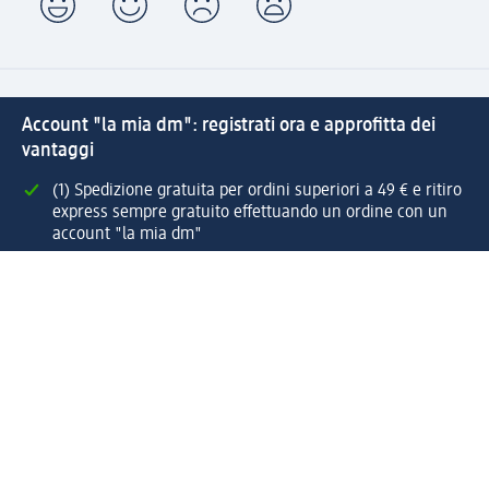
Account "la mia dm": registrati ora e approfitta dei
vantaggi
(1) Spedizione gratuita per ordini superiori a 49 € e ritiro
express sempre gratuito effettuando un ordine con un
account "la mia dm"
Reso facile e veloce
Offerte e suggerimenti su misura per te
Crea il tuo account "la mia dm"
Aiuto e contatti