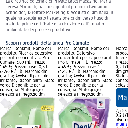
La direttrice editoriale di Private Label Magazine, Maria
Teresa Manuelli, ha consegnato il premio a
Benjamin
Schneider
,
Direttore Marketing & Acquisti
di dm Italia, il
quale ha sottolineato l’attenzione di dm verso l'uso di
materie prime certificate e la riduzione dell'impatto
ambientale dei processi produttivi.
Scopri i prodotti della linea Pro Climate
Marca: Denkmit; Nome del
Marca: Denkmit; Nome del
Marca:
prodotto: Ricarica detersivo
prodotto: Detersivo
prodot
per piatti concentrato Pro
concentrato per capi colorati
Intens
Climate, 500 ml; Prezzo:
Pro Climate, 1 l; Prezzo:
Prezzo
1,45 €; Prezzo base: 0,5 l
4,45 €; Prezzo base: 1 l
0,2 l (
(2,90 € / 1 l); Marchio dm
(4,45 € / 1 l); Marchio dm
dm gra
grafica; Avviso di pericolo:
grafica; Avviso di pericolo:
Stato 
irritante; Disponibilità: Stato
irritante; Disponibilità: Stato
conseg
verde Disponibile per la
verde Disponibile per la
selezi
consegna, Stato grigio
consegna, Stato grigio
seleziona il negozio dm
seleziona il negozio dm
2,75 €
0,2 l (
alverd
Intens