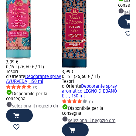
Dispon
consegn
selez
3,99 €
0,15 l (26,60 € / 1 l)
Tesori
3,99 €
d'Oriente
Deodorante spray
0,15 l (26,60 € / 1 l)
AYURVEDA, 150 ml
Tesori
d'Oriente
Deodorante spray
(3)
aromatico LEGNO D'EBANO
Disponibile per la
E..., 150 ml
consegna
(1)
seleziona il negozio dm
Disponibile per la
consegna
seleziona il negozio dm