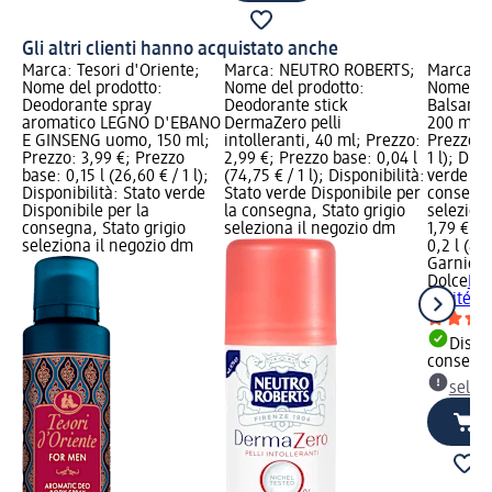
Gli altri clienti hanno acquistato anche
Marca: Tesori d'Oriente;
Marca: NEUTRO ROBERTS;
Marca: G
Nome del prodotto:
Nome del prodotto:
Nome del
Deodorante spray
Deodorante stick
Balsamo 
aromatico LEGNO D'EBANO
DermaZero pelli
200 ml; P
E GINSENG uomo, 150 ml;
intolleranti, 40 ml; Prezzo:
Prezzo ba
Prezzo: 3,99 €; Prezzo
2,99 €; Prezzo base: 0,04 l
1 l); Disp
base: 0,15 l (26,60 € / 1 l);
(74,75 € / 1 l); Disponibilità:
verde Dis
Disponibilità: Stato verde
Stato verde Disponibile per
consegna
Disponibile per la
la consegna, Stato grigio
selezion
consegna, Stato grigio
seleziona il negozio dm
1,79 €
seleziona il negozio dm
0,2 l (8,9
Garnier 
Dolce
Ba
Karité, 
Dispon
consegn
selez