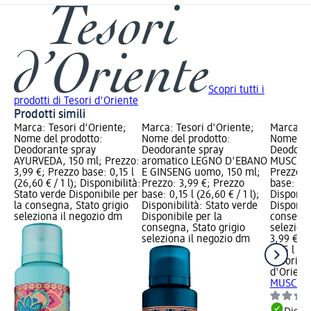
Scopri tutti i
prodotti di Tesori d'Oriente
Prodotti simili
Marca: Tesori d'Oriente;
Marca: Tesori d'Oriente;
Marca: T
Nome del prodotto:
Nome del prodotto:
Nome del
Deodorante spray
Deodorante spray
Deodoran
AYURVEDA, 150 ml; Prezzo:
aromatico LEGNO D'EBANO
MUSCHIO
3,99 €; Prezzo base: 0,15 l
E GINSENG uomo, 150 ml;
Prezzo: 
(26,60 € / 1 l); Disponibilità:
Prezzo: 3,99 €; Prezzo
base: 0,15
Stato verde Disponibile per
base: 0,15 l (26,60 € / 1 l);
Disponibi
la consegna, Stato grigio
Disponibilità: Stato verde
Disponibi
seleziona il negozio dm
Disponibile per la
consegna
consegna, Stato grigio
selezion
seleziona il negozio dm
3,99 €
0,15 l (26
Tesori
d'Orient
MUSCHIO