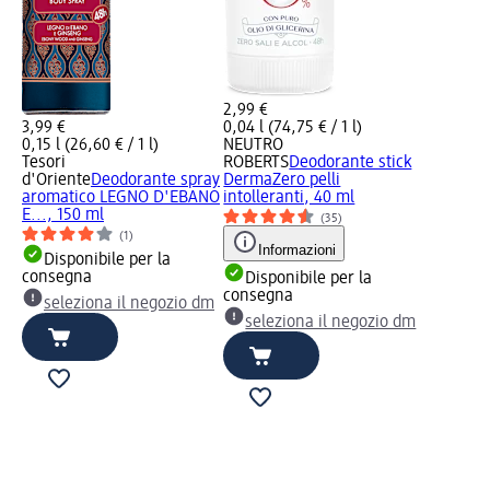
2,99 €
3,99 €
0,04 l (74,75 € / 1 l)
0,15 l (26,60 € / 1 l)
NEUTRO
Tesori
ROBERTS
Deodorante stick
d'Oriente
Deodorante spray
DermaZero pelli
aromatico LEGNO D'EBANO
intolleranti, 40 ml
E..., 150 ml
(35)
(1)
Informazioni
Disponibile per la
consegna
Disponibile per la
consegna
seleziona il negozio dm
seleziona il negozio dm