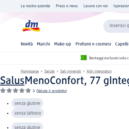
La nostra azienda
Press e news
Lavora con noi
Ispirazio
Inserisci 
Novità
Marchi
Make-up
Profumi e cosmesi
Capelli
Vantaggi esclusivi solo 
Homepage
Salute
Sali minerali
Altri integratori
Salus
MenoConfort, 77 g
Inte
0
(
Valuta il prodotto
)
senza glutine
senza lattosio
senza glutine