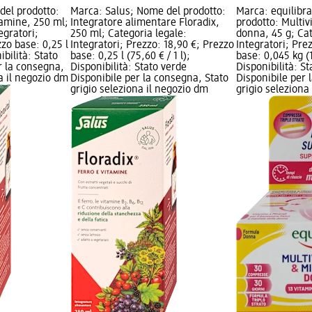
del prodotto:
Marca: Salus; Nome del prodotto:
Marca: equilibr
itamine, 250 ml;
Integratore alimentare Floradix,
prodotto: Multi
egratori;
250 ml; Categoria legale:
donna, 45 g; Cat
zzo base: 0,25 l
Integratori; Prezzo: 18,90 €; Prezzo
Integratori; Pre
ibilità: Stato
base: 0,25 l (75,60 € / 1 l);
base: 0,045 kg (1
r la consegna,
Disponibilità: Stato verde
Disponibilità: S
na il negozio dm
Disponibile per la consegna, Stato
Disponibile per 
grigio seleziona il negozio dm
grigio seleziona