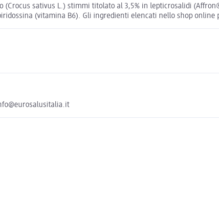
(Crocus sativus L.) stimmi titolato al 3,5% in lepticrosalidi (Affron®)
 piridossina (vitamina B6). Gli ingredienti elencati nello shop online 
nfo@eurosalusitalia.it