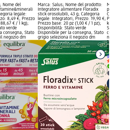
a; Nome del
Marca: Salus; Nome del prodotto:
Marca: Flor
vitamine&minerali
Integratore alimentare Floradix
prodotto: Ta
egoria legale:
stick orosolubili, 43 g; Categoria
Categoria le
zzo: 8,49 €; Prezzo
legale: Integratori; Prezzo: 19,90 €;
Prezzo: 18,
88,67 € / 1 kg);
Prezzo base: 20 pz (1,00 € / 1 pz);
kg (484,62 € 
tato verde
Disponibilità: Stato verde
Stato verde 
la consegna, Stato
Disponibile per la consegna, Stato
consegna, St
 il negozio dm
grigio seleziona il negozio dm
negozio dm
18,90 €
0,039 kg (48
Floradix
Tavo
g
Integratori
Disponib
selezion