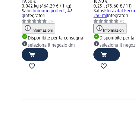
19,50 €
18,90 €
0,042 kg (464,29 € / 1 kg)
0,25 l (75,60 € / 1 l)
Salus
Immuno protect, 42
Salus
Floravital Ferr
g
Integratori
250 ml
Integratori
(0)
(0)
Informazioni
Informazioni
Disponibile per la consegna
Disponibile per l
seleziona il negozio dm
seleziona il nego