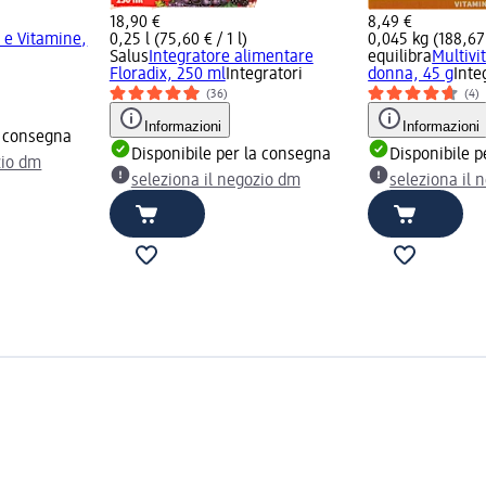
18,90 €
8,49 €
o e Vitamine,
0,25 l (75,60 € / 1 l)
0,045 kg (188,67 
Salus
Integratore alimentare
equilibra
Multiv
Floradix, 250 ml
Integratori
donna, 45 g
Inte
(36)
(4)
Informazioni
Informazioni
a consegna
Disponibile per la consegna
Disponibile p
zio dm
seleziona il negozio dm
seleziona il 