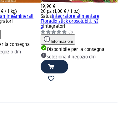
19,90 €
€ / 1 kg)
20 pz (1,00 € / 1 pz)
itamine&minerali
Salus
Integratore alimentare
gratori
Floradix stick orosolubili, 43
g
Integratori
(0)
Informazioni
er la consegna
Disponibile per la consegna
negozio dm
seleziona il negozio dm