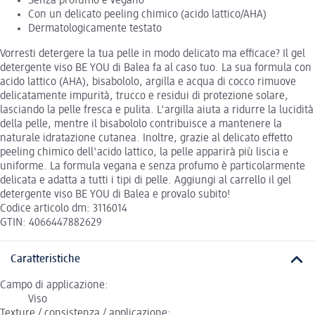
Senza profumo e vegano
Con un delicato peeling chimico (acido lattico/AHA)
Dermatologicamente testato
Vorresti detergere la tua pelle in modo delicato ma efficace? Il gel
detergente viso BE YOU di Balea fa al caso tuo. La sua formula con
acido lattico (AHA), bisabololo, argilla e acqua di cocco rimuove
delicatamente impurità, trucco e residui di protezione solare,
lasciando la pelle fresca e pulita. L'argilla aiuta a ridurre la lucidità
della pelle, mentre il bisabololo contribuisce a mantenere la
naturale idratazione cutanea. Inoltre, grazie al delicato effetto
peeling chimico dell'acido lattico, la pelle apparirà più liscia e
uniforme. La formula vegana e senza profumo è particolarmente
delicata e adatta a tutti i tipi di pelle. Aggiungi al carrello il gel
detergente viso BE YOU di Balea e provalo subito!
Codice articolo dm: 3116014
GTIN: 4066447882629
Caratteristiche
Campo di applicazione:
Viso
Texture / consistenza / applicazione: