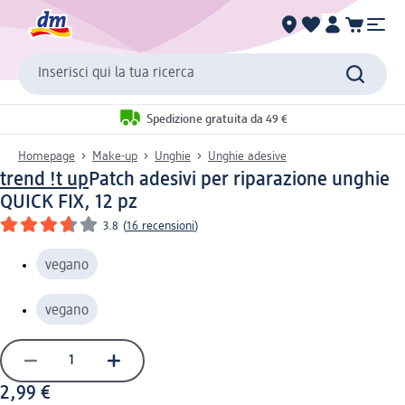
Inserisci qui la tua ricerca
Spedizione gratuita da 49 €
Homepage
Make-up
Unghie
Unghie adesive
trend !t up
Patch adesivi per riparazione unghie
QUICK FIX, 12 pz
3.8
(
16 recensioni
)
vegano
vegano
2,99 €