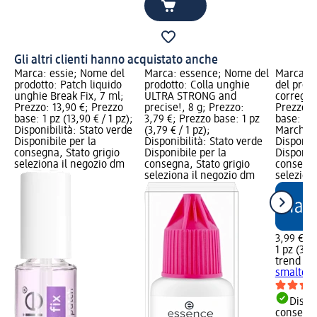
Gli altri clienti hanno acquistato anche
Marca: essie; Nome del
Marca: essence; Nome del
Marca: t
prodotto: Patch liquido
prodotto: Colla unghie
del prod
unghie Break Fix, 7 ml;
ULTRA STRONG and
correggi
Prezzo: 13,90 €; Prezzo
precise!, 8 g; Prezzo:
Prezzo: 
base: 1 pz (13,90 € / 1 pz);
3,79 €; Prezzo base: 1 pz
base: 1 p
Disponibilità: Stato verde
(3,79 € / 1 pz);
Marchio 
Disponibile per la
Disponibilità: Stato verde
Disponibi
consegna, Stato grigio
Disponibile per la
Disponibi
seleziona il negozio dm
consegna, Stato grigio
consegna
seleziona il negozio dm
selezion
3,99 €
1 pz (3,99
trend !t 
smalto, 
Dispon
consegn