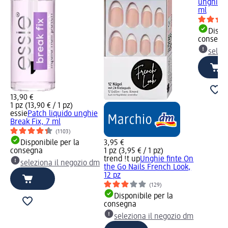
unghie S
ml
Dispon
consegn
selez
13,90 €
1 pz (13,90 € / 1 pz)
essie
Patch liquido unghie
Break Fix, 7 ml
(1103)
Disponibile per la
3,95 €
consegna
1 pz (3,95 € / 1 pz)
trend !t up
Unghie finte On
seleziona il negozio dm
the Go Nails French Look,
12 pz
(129)
Disponibile per la
consegna
seleziona il negozio dm