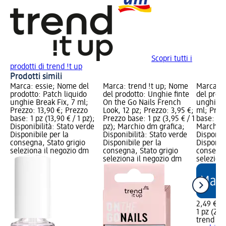
Scopri tutti i
prodotti di trend !t up
Prodotti simili
Marca: essie; Nome del
Marca: trend !t up; Nome
Marca: t
prodotto: Patch liquido
del prodotto: Unghie finte
del prod
unghie Break Fix, 7 ml;
On the Go Nails French
unghie S
Prezzo: 13,90 €; Prezzo
Look, 12 pz; Prezzo: 3,95 €;
ml; Prez
base: 1 pz (13,90 € / 1 pz);
Prezzo base: 1 pz (3,95 € / 1
base: 1 p
Disponibilità: Stato verde
pz); Marchio dm grafica;
Marchio 
Disponibile per la
Disponibilità: Stato verde
Disponibi
consegna, Stato grigio
Disponibile per la
Disponibi
seleziona il negozio dm
consegna, Stato grigio
consegna
seleziona il negozio dm
selezion
2,49 €
1 pz (2,49
trend !t 