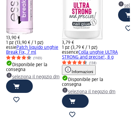
selez
13,90 €
1 pz (13,90 € / 1 pz)
3,79 €
essie
Patch liquido unghie
1 pz (3,79 € / 1 pz)
Break Fix, 7 ml
essence
Colla unghie ULTRA
STRONG and precise!, 8 g
(1103)
(138)
Disponibile per la
consegna
Informazioni
seleziona il negozio dm
Disponibile per la
consegna
seleziona il negozio dm