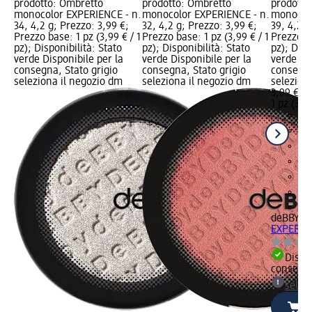
prodotto: Ombretto
prodotto: Ombretto
prodotto
monocolor EXPERIENCE - n.
monocolor EXPERIENCE - n.
monocolo
34, 4,2 g; Prezzo: 3,99 €;
32, 4,2 g; Prezzo: 3,99 €;
39, 4,2 g
Prezzo base: 1 pz (3,99 € / 1
Prezzo base: 1 pz (3,99 € / 1
Prezzo ba
pz); Disponibilità: Stato
pz); Disponibilità: Stato
pz); Disp
verde Disponibile per la
verde Disponibile per la
verde Dis
consegna, Stato grigio
consegna, Stato grigio
consegna
seleziona il negozio dm
seleziona il negozio dm
selezion
3,99 €
1 pz (3,99
+1
deBBY
Om
EXPERIEN
Dispon
consegn
selez