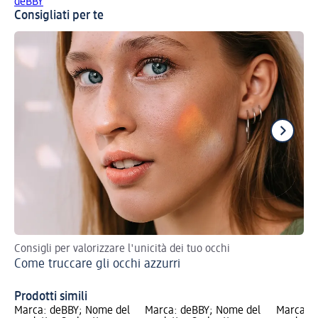
deBBY
Consigliati per te
Consigli per valorizzare l'unicità dei tuo occhi
Esa
Come truccare gli occhi azzurri
bri
Co
Prodotti simili
Marca: deBBY; Nome del
Marca: deBBY; Nome del
Marca: d