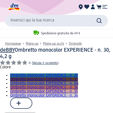
Inserisci qui la tua ricerca
Spedizione gratuita da 49 €
Homepage
Make-up
Make-up occhi
Ombretti
deBBY
Ombretto monocolor EXPERIENCE - n. 30,
4,2 g
0
(
Valuta il prodotto
)
Colore
Ombretto monocolor EXPERIENCE - n. 39
Ombretto monocolor EXPERIENCE - n. 37
Ombretto monocolor EXPERIENCE - n. 04
Ombretto monocolor EXPERIENCE - n. 36
Ombretto monocolor EXPERIENCE - n. 35
Ombretto monocolor EXPERIENCE - n. 34