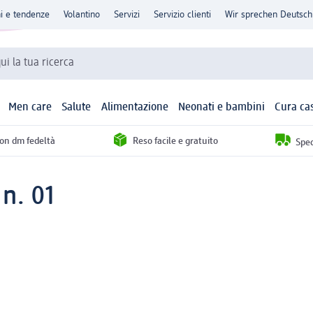
ni e tendenze
Volantino
Servizi
Servizio clienti
Wir sprechen Deutsch
qui la tua ricerca
Men care
Salute
Alimentazione
Neonati e bambini
Cura ca
con dm fedeltà
Reso facile e gratuito
Sped
 n. 01