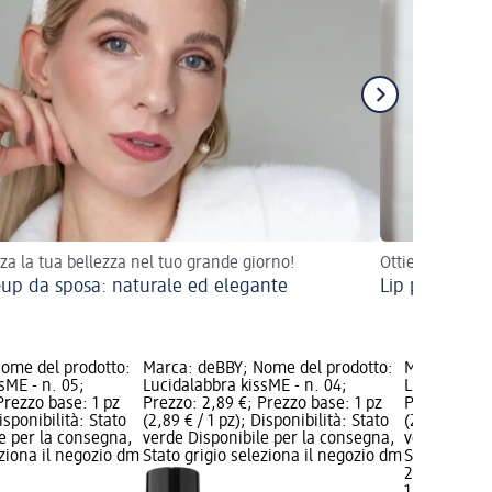
zza la tua bellezza nel tuo grande giorno!
Ottieni labbra 
up da sposa: naturale ed elegante
Lip plumper
ome del prodotto:
Marca: deBBY; Nome del prodotto:
Marca: deBB
sME - n. 05;
Lucidalabbra kissME - n. 04;
Lucidalabbra
Prezzo base: 1 pz
Prezzo: 2,89 €; Prezzo base: 1 pz
Prezzo: 2,89
Disponibilità: Stato
(2,89 € / 1 pz); Disponibilità: Stato
(2,89 € / 1 p
e per la consegna,
verde Disponibile per la consegna,
verde Dispo
eziona il negozio dm
Stato grigio seleziona il negozio dm
Stato grigio
2,89 €
1 pz (2,89 € 