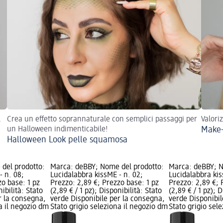
l
Crea un effetto soprannaturale con semplici passaggi per
Valori
un Halloween indimenticabile!
Make-
Halloween Look pelle squamosa
del prodotto:
Marca: deBBY; Nome del prodotto:
Marca: deBBY; N
- n. 08;
Lucidalabbra kissME - n. 02;
Lucidalabbra kis
zo base: 1 pz
Prezzo: 2,89 €; Prezzo base: 1 pz
Prezzo: 2,89 €; 
nibilità: Stato
(2,89 € / 1 pz); Disponibilità: Stato
(2,89 € / 1 pz); 
r la consegna,
verde Disponibile per la consegna,
verde Disponibil
na il negozio dm
Stato grigio seleziona il negozio dm
Stato grigio sel