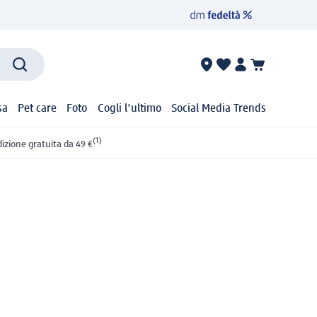
sa
Pet care
Foto
Cogli l'ultimo
Social Media Trends
(1)
izione gratuita da 49 €