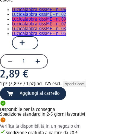
Colore
Lucidalabbra kissME - n. 04
Lucidalabbra kissME - n. 02
Lucidalabbra kissME - n. 09
Lucidalabbra kissME - n. 07
Lucidalabbra kissME - n. 03
Lucidalabbra kissME - n. 05
2,89 €
1 pz (2,89 € / 1 pz)
incl. IVA escl.
spedizione
Aggiungi al carrello
Disponibile per la consegna
Spedizione standard in 2-5 giorni lavorativi
Verifica la disponibilità in un negozio dm
Spedizione gratuita a partire da 20 €