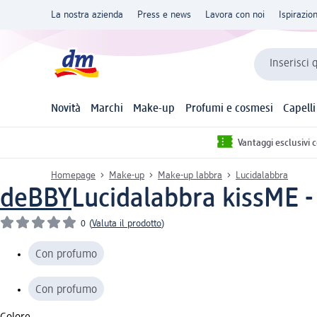
La nostra azienda
Press e news
Lavora con noi
Ispirazio
Inserisci 
Novità
Marchi
Make-up
Profumi e cosmesi
Capelli
Vantaggi esclusivi 
Homepage
Make-up
Make-up labbra
Lucidalabbra
deBBY
Lucidalabbra kissME -
0
(
Valuta il prodotto
)
Con profumo
Con profumo