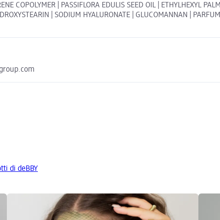
E COPOLYMER | PASSIFLORA EDULIS SEED OIL | ETHYLHEXYL PALMI
OXYSTEARIN | SODIUM HYALURONATE | GLUCOMANNAN | PARFUM | ARO
hgroup.com
otti di deBBY