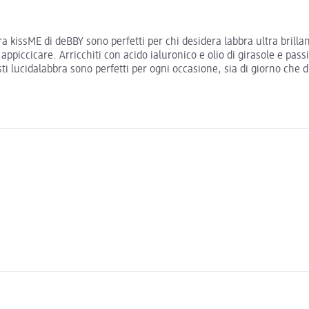
bra kissME di deBBY sono perfetti per chi desidera labbra ultra brill
appiccicare. Arricchiti con acido ialuronico e olio di girasole e pass
esti lucidalabbra sono perfetti per ogni occasione, sia di giorno che 