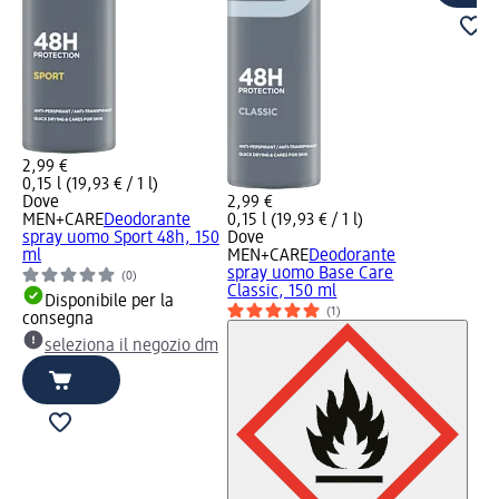
2,99 €
0,15 l (19,93 € / 1 l)
Dove
2,99 €
MEN+CARE
Deodorante
0,15 l (19,93 € / 1 l)
spray uomo Sport 48h, 150
Dove
ml
MEN+CARE
Deodorante
spray uomo Base Care
(0)
Classic, 150 ml
Disponibile per la
(1)
consegna
seleziona il negozio dm