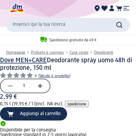
Inserisci qui la tua ricerca
Spedizione gratuita da 49 €
Homepage
Profumi e cosmesi
Cura corpo
Deodoranti
Dove MEN+CARE
Deodorante spray uomo 48h di
protezione, 150 ml
0
(
Valuta il prodotto
)
2,99 €
0,15 l (19,93 € / 1 l)
incl. IVA escl.
spedizione
Aggiungi al carrello
Disponibile per la consegna
Spedizione standard in 2-5 giorni lavorativi