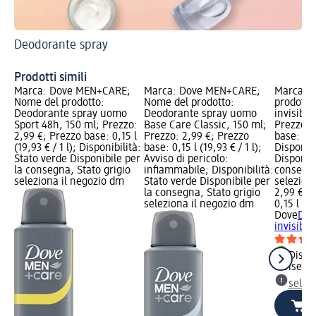
Deodorante spray
De
Prodotti simili
Marca: Dove MEN+CARE;
Marca: Dove MEN+CARE;
Marca: D
Nome del prodotto:
Nome del prodotto:
prodotto
Deodorante spray uomo
Deodorante spray uomo
invisible
Sport 48h, 150 ml; Prezzo:
Base Care Classic, 150 ml;
Prezzo: 
2,99 €; Prezzo base: 0,15 l
Prezzo: 2,99 €; Prezzo
base: 0,15
(19,93 € / 1 l); Disponibilità:
base: 0,15 l (19,93 € / 1 l);
Disponibi
Stato verde Disponibile per
Avviso di pericolo:
Disponibi
la consegna, Stato grigio
infiammabile; Disponibilità:
consegna
seleziona il negozio dm
Stato verde Disponibile per
selezion
la consegna, Stato grigio
2,99 €
seleziona il negozio dm
0,15 l (19
Dove
Deo
invisible
Dispon
consegn
selez