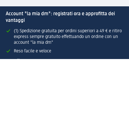
Account "la mia dm": registrati ora e approfitta dei
vantaggi
(1) Spedizione gratuita per ordini superiori a 49 € e ritiro
express sempre gratuito effettuando un ordine con un
account "la mia dm"
Reso facile e veloce
Offerte e suggerimenti su misura per te
Crea il tuo account "la mia dm"
Aiuto e contatti
Servizi
Servizio clienti
Spedizione e consegna
Reso e rimborso