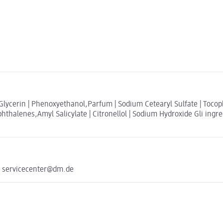
l | Glycerin | Phenoxyethanol,Parfum | Sodium Cetearyl Sulfate | Toc
phthalenes,Amyl Salicylate | Citronellol | Sodium Hydroxide Gli ingred
e servicecenter@dm.de