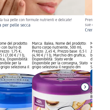
 la tua pelle con formule nutrienti e delicate!
Prenditi cura d
 per pelle secca
sue esigenze!
Crema per pel
ome del prodotto:
Marca: Balea; Nome del prodotto:
Marca: Bale
 con burro di
Burro corpo nutriente, 500 ml;
Mousse corp
rezzo: 1,75 €;
Prezzo: 2,45 €; Prezzo base: 0,5 l
200 ml; Pre
 l (7,00 € / 1 l);
(4,90 € / 1 l); Marchio dm grafica;
base: 0,2 l (
ca; Disponibilità:
Disponibilità: Stato verde
dm grafica; 
onibile per la
Disponibile per la consegna, Stato
verde Dispo
grigio seleziona il
grigio seleziona il negozio dm
Stato grigio
2,19 €
0,2 l (10,95 €
Balea
Mousse
Dreams, 20