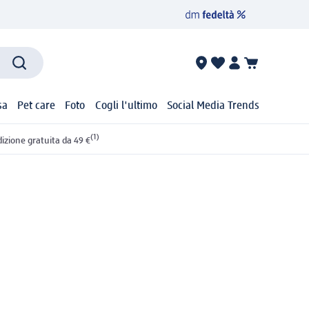
sa
Pet care
Foto
Cogli l'ultimo
Social Media Trends
(1)
izione gratuita da 49 €