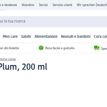
ni e tendenze
Volantino
Servizi
Servizio clienti
Wir sprechen Deutsch
qui la tua ricerca
Men care
Salute
Alimentazione
Neonati e bambini
Cura ca
con dm fedeltà
Reso facile e gratuito
Sped
creme corpo
Plum, 200 ml