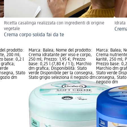
Ricetta casalinga realizzata con ingredienti di origine
Idrata
vegetale
Crema
Crema corpo solida fai da te
el prodotto:
Marca: Balea; Nome del prodotto:
Marca: Balea; N
te, 200 ml;
Crema idratante per viso e corpo,
Crema nutriente
o base: 0,2 l
250 ml; Prezzo: 1,95 €; Prezzo
karité, 250 ml; P
 grafica;
base: 0,25 l (7,80 € / 1 l); Marchio
Prezzo base: 0,25
verde
dm grafica; Disponibilità: Stato
Marchio dm grafi
onsegna, Stato
verde Disponibile per la consegna,
Stato verde Disp
negozio dm
Stato grigio seleziona il negozio dm
consegna, Stato 
negozio dm