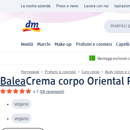
La nostra azienda
Press e news
Lavora con noi
Ispirazio
Inserisci 
Novità
Marchi
Make-up
Profumi e cosmesi
Capelli
Vantaggi esclusivi 
Homepage
Profumi e cosmesi
Cura corpo
Body lotion e 
Balea
Crema corpo Oriental 
4.7
(
58 recensioni
)
vegano
vegano