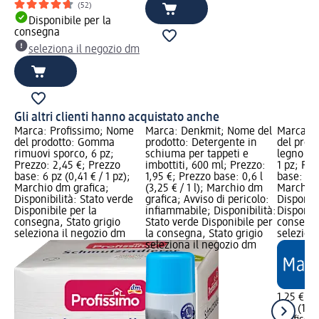
(52)
Disponibile per la
consegna
seleziona il negozio dm
Gli altri clienti hanno acquistato anche
Marca: Profissimo; Nome
Marca: Denkmit; Nome del
Marca: P
del prodotto: Gomma
prodotto: Detergente in
del prodo
rimuovi sporco, 6 pz;
schiuma per tappeti e
legno per
Prezzo: 2,45 €; Prezzo
imbottiti, 600 ml; Prezzo:
1 pz; Pre
base: 6 pz (0,41 € / 1 pz);
1,95 €; Prezzo base: 0,6 l
base: 1 pz
Marchio dm grafica;
(3,25 € / 1 l); Marchio dm
Marchio 
Disponibilità: Stato verde
grafica; Avviso di pericolo:
Disponibi
Disponibile per la
infiammabile; Disponibilità:
Disponibi
consegna, Stato grigio
Stato verde Disponibile per
consegna
seleziona il negozio dm
la consegna, Stato grigio
selezion
seleziona il negozio dm
1,25 €
1 pz (1,25