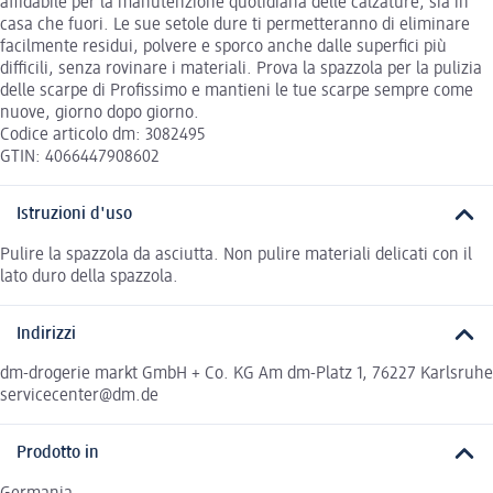
affidabile per la manutenzione quotidiana delle calzature, sia in
casa che fuori. Le sue setole dure ti permetteranno di eliminare
facilmente residui, polvere e sporco anche dalle superfici più
difficili, senza rovinare i materiali. Prova la spazzola per la pulizia
delle scarpe di Profissimo e mantieni le tue scarpe sempre come
nuove, giorno dopo giorno.
Codice articolo dm: 3082495
GTIN: 4066447908602
Istruzioni d'uso
Pulire la spazzola da asciutta. Non pulire materiali delicati con il
lato duro della spazzola.
Indirizzi
dm-drogerie markt GmbH + Co. KG Am dm-Platz 1, 76227 Karlsruhe
servicecenter@dm.de
Prodotto in