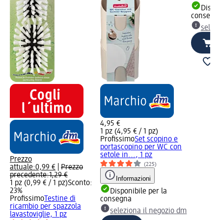
Dispon
consegn
selez
4,95 €
1 pz (4,95 € / 1 pz)
Profissimo
Set scopino e
portascopino per WC con
setole in..., 1 pz
Prezzo
(225)
attuale:
0,99 €
|
Prezzo
precedente:
1,29 €
Informazioni
1 pz (0,99 € / 1 pz)
Sconto:
23%
Disponibile per la
Profissimo
Testine di
consegna
ricambio per spazzola
seleziona il negozio dm
lavastoviglie, 1 pz