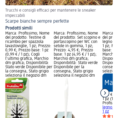
Trucchi e consigli efficaci per mantenere le sneaker
Gui
impeccabili
Co
Scarpe bianche sempre perfette
Prodotti simili
Marca: Profissimo; Nome
Marca: Profissimo; Nome
Marca: P
del prodotto: Testine di
del prodotto: Set scopino e
del prodo
ricambio per spazzola
portascopino per WC con
legno per
lavastoviglie, 1 pz; Prezzo:
setole in gomma, 1 pz;
1 pz; Pre
0,99 €; Prezzo base: 1 pz
Prezzo: 4,95 €; Prezzo
base: 1 pz
(0,99 € / 1 pz); Cogli
base: 1 pz (4,95 € / 1 pz);
Marchio 
l'ultimo grafica, Marchio
Marchio dm grafica;
Disponibi
dm grafica; Disponibilità:
Disponibilità: Stato verde
Disponibi
Stato verde Disponibile per
Disponibile per la
consegna
la consegna, Stato grigio
consegna, Stato grigio
selezion
seleziona il negozio dm
seleziona il negozio dm
1,25 €
1 pz (1,25
Profissi
legno per
1 pz