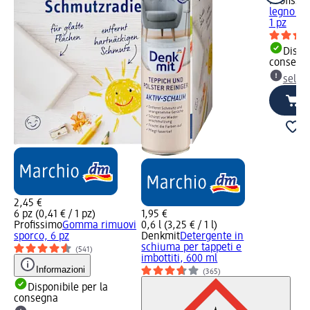
Profissi
legno per
1 pz
Dispon
consegn
selez
2,45 €
6 pz (0,41 € / 1 pz)
1,95 €
Profissimo
Gomma rimuovi
0,6 l (3,25 € / 1 l)
sporco, 6 pz
Denkmit
Detergente in
schiuma per tappeti e
(541)
imbottiti, 600 ml
Informazioni
(365)
Disponibile per la
consegna