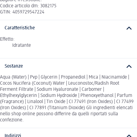
bagliore irresistibile!
Codice articolo dm: 3082175
GTIN: 4059729547224
Caratteristiche
Effetto:
Idratante
Sostanze
Aqua (Water) | Pvp | Glycerin | Propanediol | Mica | Niacinamide |
Cocos Nucifera (Coconut) Water | Leuconostoc/Radish Root
Ferment Filtrate | Sodium Hyaluronate | Carbomer |
Ethylhexylglycerin | Sodium Hydroxide | Phenoxyethanol | Parfum
(Fragrance) | Linalool | Tin Oxide | CI 77491 (Iron Oxides) | CI 77499
(Iron Oxides) | CI 77891 (Titanium Dioxide) Gli ingredienti elencati
nello shop online possono differire da quelli riportati sulla
confezione.
Indirizzi