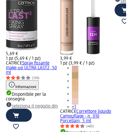
selez
5,69 €
1 pz (5,69 € / 1 pz)
3,99 €
CATRICE
Spray fissante
1 pz (3,99 € / 1 pz)
make-up ULTRA LAST2, 50
ml
(130)
Informazioni
Disponibile per la
consegna
seleziona il negozio dm
+1
CATRICE
Correttore liquido
Camouflage - n. 010
Porcellain, 5 ml
(483)