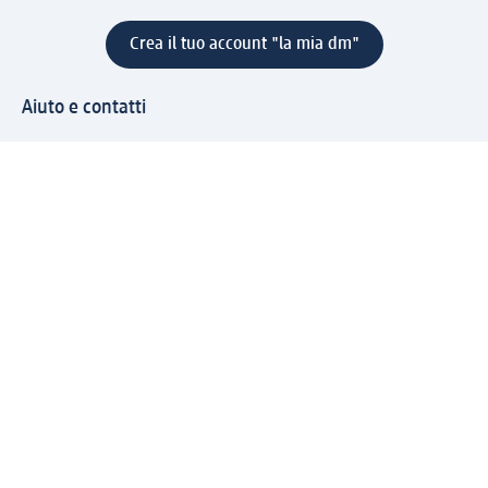
Crea il tuo account "la mia dm"
Aiuto e contatti
Servizi
Servizio clienti
Spedizione e consegna
Reso e rimborso
L'azienda
La nostra azienda
Corporate Responsibility
Lavora con noi
Press e news
Espansione
Un mondo di prodotti
Il mondo dm
Punti vendita
Il nostro Journal
Vivere consapevoli con dm