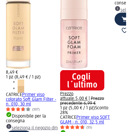
consegn
selez
8,49 €
1 pz (8,49 € / 1 pz)
Prezzo
CATRICE
Primer viso
attuale:
5,00 €
|
Prezzo
colorato Soft Glam Filter -
precedente:
6,99 €
n. 010, 30 ml
1 pz (5,00 € / 1 pz)
Sconto:
(307)
28%
Disponibile per la
CATRICE
Primer viso SOFT
consegna
GLAM - n. 010, 32,5 ml
seleziona il negozio dm
(55)