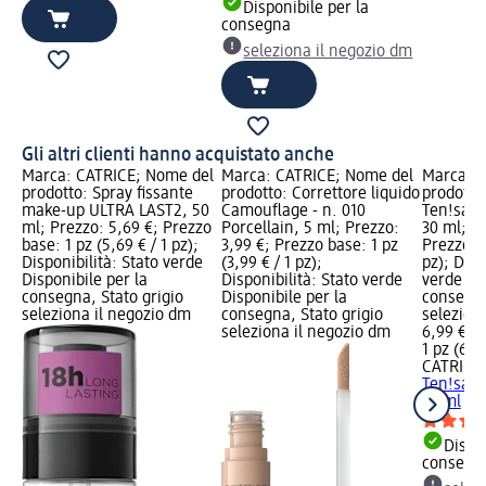
Disponibile per la
consegna
seleziona il negozio dm
Gli altri clienti hanno acquistato anche
Marca: CATRICE; Nome del
Marca: CATRICE; Nome del
Marca: C
prodotto: Spray fissante
prodotto: Correttore liquido
prodotto
make-up ULTRA LAST2, 50
Camouflage - n. 010
Ten!sati
ml; Prezzo: 5,69 €; Prezzo
Porcellain, 5 ml; Prezzo:
30 ml; P
base: 1 pz (5,69 € / 1 pz);
3,99 €; Prezzo base: 1 pz
Prezzo ba
Disponibilità: Stato verde
(3,99 € / 1 pz);
pz); Disp
Disponibile per la
Disponibilità: Stato verde
verde Dis
consegna, Stato grigio
Disponibile per la
consegna
seleziona il negozio dm
consegna, Stato grigio
selezion
seleziona il negozio dm
6,99 €
1 pz (6,99
CATRICE
Ten!sati
30 ml
Dispon
consegn