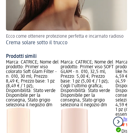
Ecco come ottenere protezione perfetta e incarnato radioso
Val
Crema solare sotto il trucco
Ma
Prodotti simili
Marca: CATRICE; Nome del
Marca: CATRICE; Nome del
Marca: e
prodotto: Primer viso
prodotto: Primer viso SOFT
prodotto
colorato Soft Glam Filter -
GLAM - n. 010, 32,5 ml;
like hone
n. 010, 30 ml; Prezzo:
Prezzo: 5,00 €; Prezzo
4,59 €; P
8,49 €; Prezzo base: 1 pz
base: 1 pz (5,00 € / 1 pz);
(4,59 € / 
(8,49 € / 1 pz);
Cogli l'ultimo grafica;
Disponibi
Disponibilità: Stato verde
Disponibilità: Stato verde
Disponibi
Disponibile per la
Disponibile per la
consegna
consegna, Stato grigio
consegna, Stato grigio
selezion
seleziona il negozio dm
seleziona il negozio dm
4,59 €
1 pz (4,59
essence
like hon
Dispon