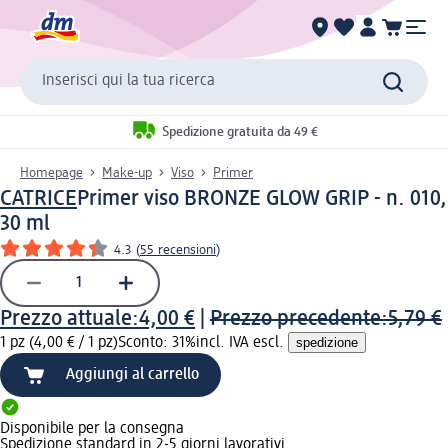
Inserisci qui la tua ricerca
Spedizione gratuita da 49 €
Homepage
Make-up
Viso
Primer
CATRICE
Primer viso BRONZE GLOW GRIP - n. 010,
30 ml
4.3
(
55 recensioni
)
Prezzo attuale:
4,00 €
|
Prezzo precedente:
5,79 €
1 pz (4,00 € / 1 pz)
Sconto: 31%
incl. IVA escl.
spedizione
Aggiungi al carrello
Disponibile per la consegna
Spedizione standard in 2-5 giorni lavorativi