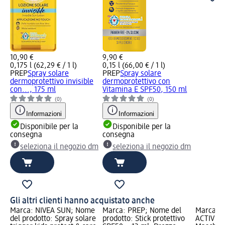
10,90 €
9,90 €
0,175 l (62,29 € / 1 l)
0,15 l (66,00 € / 1 l)
PREP
Spray solare
PREP
Spray solare
dermoprotettivo invisible
dermoprotettivo con
con..., 175 ml
Vitamina E SPF50, 150 ml
(0)
(0)
Informazioni
Informazioni
Disponibile per la
Disponibile per la
consegna
consegna
seleziona il negozio dm
seleziona il negozio dm
Gli altri clienti hanno acquistato anche
Marca: NIVEA SUN; Nome
Marca: PREP; Nome del
Marca: 
del prodotto: Spray solare
prodotto: Stick protettivo
ACTIVE; 