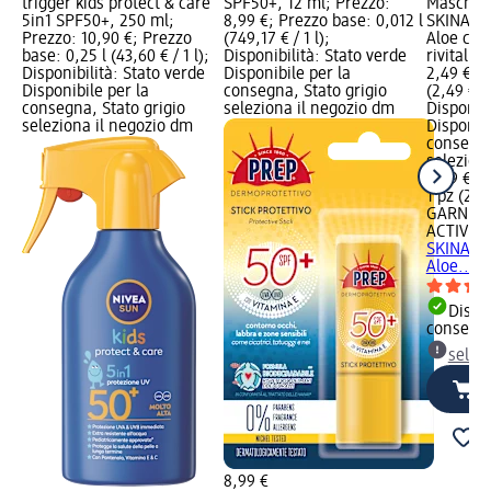
trigger kids protect & care
SPF50+, 12 ml; Prezzo:
Maschera
5in1 SPF50+, 250 ml;
8,99 €; Prezzo base: 0,012 l
SKINACTI
Prezzo: 10,90 €; Prezzo
(749,17 € / 1 l);
Aloe con 
base: 0,25 l (43,60 € / 1 l);
Disponibilità: Stato verde
rivitaliz
Disponibilità: Stato verde
Disponibile per la
2,49 €; P
Disponibile per la
consegna, Stato grigio
(2,49 € / 
consegna, Stato grigio
seleziona il negozio dm
Disponibi
seleziona il negozio dm
Disponibi
consegna
selezion
2,49 €
1 pz (2,49
GARNIER
ACTIVE
M
SKINACTI
Aloe..., 
Dispon
consegn
selez
8,99 €