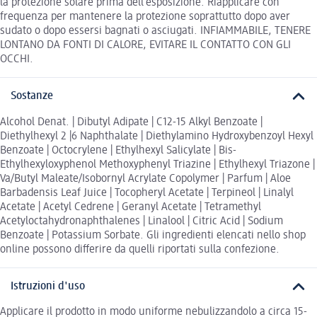
la protezione solare prima dell’esposizione. Riapplicare con
frequenza per mantenere la protezione soprattutto dopo aver
sudato o dopo essersi bagnati o asciugati. INFIAMMABILE, TENERE
LONTANO DA FONTI DI CALORE, EVITARE IL CONTATTO CON GLI
OCCHI.
Sostanze
Alcohol Denat. | Dibutyl Adipate | C12-15 Alkyl Benzoate |
Diethylhexyl 2 |6 Naphthalate | Diethylamino Hydroxybenzoyl Hexyl
Benzoate | Octocrylene | Ethylhexyl Salicylate | Bis-
Ethylhexyloxyphenol Methoxyphenyl Triazine | Ethylhexyl Triazone |
Va/Butyl Maleate/Isobornyl Acrylate Copolymer | Parfum | Aloe
Barbadensis Leaf Juice | Tocopheryl Acetate | Terpineol | Linalyl
Acetate | Acetyl Cedrene | Geranyl Acetate | Tetramethyl
Acetyloctahydronaphthalenes | Linalool | Citric Acid | Sodium
Benzoate | Potassium Sorbate. Gli ingredienti elencati nello shop
online possono differire da quelli riportati sulla confezione.
Istruzioni d'uso
Applicare il prodotto in modo uniforme nebulizzandolo a circa 15-