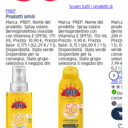
Scopri tutti i prodotti di
PREP
Prodotti simili
Marca: PREP; Nome del
Marca: PREP; Nome del
Marca: 
prodotto: Spray solare
prodotto: Spray solare
prodotto:
dermoprotettivo invisible
dermoprotettivo con
dermopro
con Vitamina E SPF30, 175
Vitamina E SPF50, 150 ml;
200 ml; 
ml; Prezzo: 10,90 €; Prezzo
Prezzo: 9,90 €; Prezzo
Prezzo ba
base: 0,175 l (62,29 € / 1 l);
base: 0,15 l (66,00 € / 1 l);
1 l); Disp
Disponibilità: Stato verde
Disponibilità: Stato verde
verde Dis
Disponibile per la
Disponibile per la
consegna
consegna, Stato grigio
consegna, Stato grigio
selezion
seleziona il negozio dm
seleziona il negozio dm
7,99 €
0,2 l (39,
PREP
Lat
dermopro
200 ml
Dispon
consegn
selez