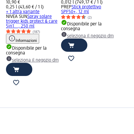
10,90 €
0,012 l (749,17 € / 1 l)
0,25 l (43,60 € / 1 l)
PREP
Stick protettivo
+ 1 altra variante
SPF50+, 12 ml
NIVEA SUN
Spray solare
(2)
trigger kids protect & care
Disponibile per la
5in1..., 250 ml
consegna
(187)
seleziona il negozio dm
Informazioni
Disponibile per la
consegna
seleziona il negozio dm