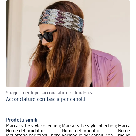
Suggerimenti per acconciature di tendenza
Sco
Acconciature con fascia per capelli
acc
Ac
tr
Prodotti simili
Marca: s-he stylecollection;
Marca: s-he stylecollection;
Marca: s-
Nome del prodotto:
Nome del prodotto:
Nome del
Mollettone per capelli nero
Fermaglio per capelli con
molletto