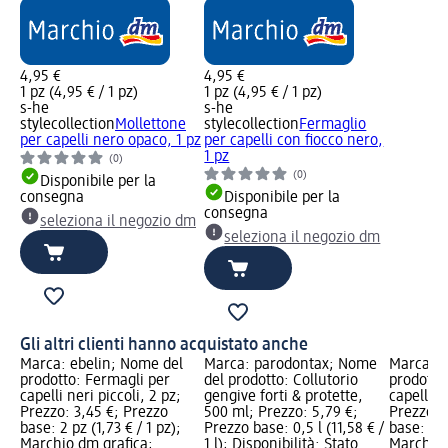
4,95 €
4,95 €
1 pz (4,95 € / 1 pz)
1 pz (4,95 € / 1 pz)
s-he
s-he
stylecollection
Mollettone
stylecollection
Fermaglio
per capelli nero opaco, 1 pz
per capelli con fiocco nero,
1 pz
(0)
(0)
Disponibile per la
consegna
Disponibile per la
consegna
seleziona il negozio dm
seleziona il negozio dm
Gli altri clienti hanno acquistato anche
Marca: ebelin; Nome del
Marca: parodontax; Nome
Marca: e
prodotto: Fermagli per
del prodotto: Collutorio
prodotto
capelli neri piccoli, 2 pz;
gengive forti & protette,
capelli n
Prezzo: 3,45 €; Prezzo
500 ml; Prezzo: 5,79 €;
Prezzo: 
base: 2 pz (1,73 € / 1 pz);
Prezzo base: 0,5 l (11,58 € /
base: 1 p
Marchio dm grafica;
1 l); Disponibilità: Stato
Marchio 