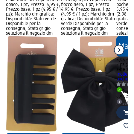
opaco, 1 pz; Prezzo: 4,95 €;
fiocco nero, 1 pz; Prezzo:
pochette,
Prezzo base: 1 pz (4,95 € / 1
4,95 €; Prezzo base: 1 pz
5,95 €; 
pz); Marchio dm grafica;
(4,95 € / 1 pz); Marchio dm
(2,98 € /
Disponibilità: Stato verde
grafica; Disponibilità: Stato
grafica; 
Disponibile per la
verde Disponibile per la
verde Dis
consegna, Stato grigio
consegna, Stato grigio
consegna
seleziona il negozio dm
seleziona il negozio dm
selezion
5,95 €
2 pz (2,9
s-he styl
molletto
pochette,
Dispon
consegn
selez