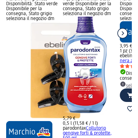
Disponibilità: Stato verde
verde Disponibile per la
Disponibi
Disponibile per la
consegna, Stato grigio
Disponibi
consegna, Stato grigio
seleziona il negozio dm
consegna
seleziona il negozio dm
selezion
3,95 €
1 pz (3,95
ebelin
Mo
nera a b
Dispon
consegn
selez
5,79 €
0,5 l (11,58 € / 1 l)
parodontax
Collutorio
gengive forti & protette,