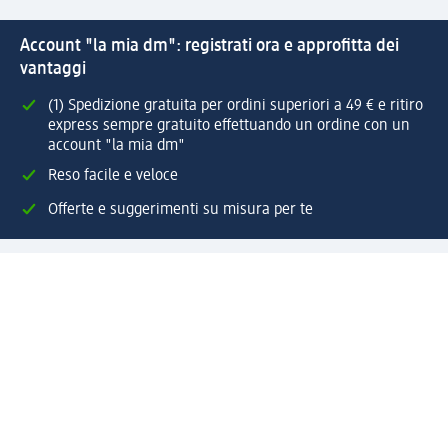
Account "la mia dm": registrati ora e approfitta dei
vantaggi
(1) Spedizione gratuita per ordini superiori a 49 € e ritiro
express sempre gratuito effettuando un ordine con un
account "la mia dm"
Reso facile e veloce
Offerte e suggerimenti su misura per te
Crea il tuo account "la mia dm"
Aiuto e contatti
Servizi
Servizio clienti
Spedizione e consegna
Reso e rimborso