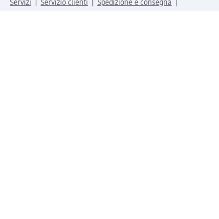
Servizi
Servizio clienti
Spedizione e consegna
Reso e rimborso
L'azienda
La nostra azienda
Corporate Responsibility
Lavora con noi
Press e news
Espansione
Un mondo di prodotti
Il mondo dm
Punti vendita
Il nostro Journal
Vivere consapevoli con dm
Sigilli e certificazioni