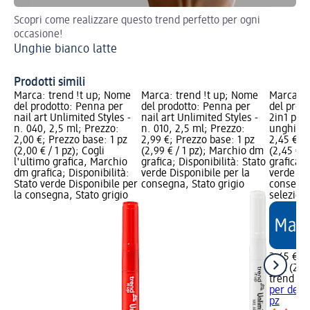
Scopri come realizzare questo trend perfetto per ogni
Tra
occasione!
se
Unghie bianco latte
Un
Prodotti simili
Marca: trend !t up; Nome
Marca: trend !t up; Nome
Marca: t
del prodotto: Penna per
del prodotto: Penna per
del prod
nail art Unlimited Styles -
nail art Unlimited Styles -
2in1 per
n. 040, 2,5 ml; Prezzo:
n. 010, 2,5 ml; Prezzo:
unghie, 
2,00 €; Prezzo base: 1 pz
2,99 €; Prezzo base: 1 pz
2,45 €; P
(2,00 € / 1 pz); Cogli
(2,99 € / 1 pz); Marchio dm
(2,45 € /
l'ultimo grafica, Marchio
grafica; Disponibilità: Stato
grafica; 
dm grafica; Disponibilità:
verde Disponibile per la
verde Dis
Stato verde Disponibile per
consegna, Stato grigio
consegna
la consegna, Stato grigio
selezion
2,45 €
1 pz (2,45
trend !t 
per deco
pz