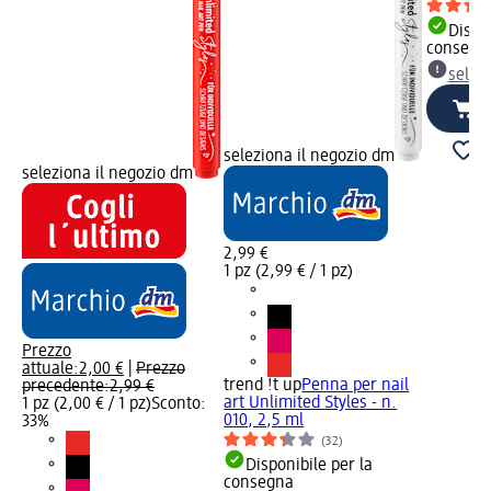
Dispon
consegn
selez
seleziona il negozio dm
seleziona il negozio dm
2,99 €
1 pz (2,99 € / 1 pz)
Prezzo
attuale:
2,00 €
|
Prezzo
trend !t up
Penna per nail
precedente:
2,99 €
art Unlimited Styles - n.
1 pz (2,00 € / 1 pz)
Sconto:
010, 2,5 ml
33%
(32)
Disponibile per la
consegna