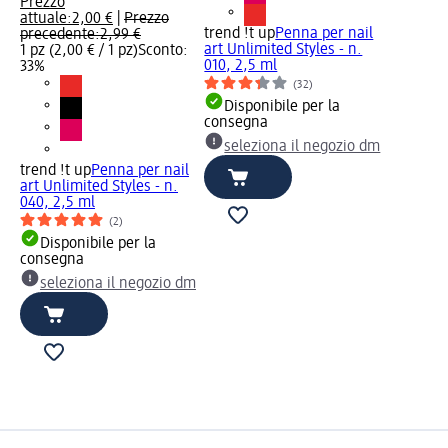
Prezzo
attuale:
2,00 €
|
Prezzo
trend !t up
Penna per nail
precedente:
2,99 €
art Unlimited Styles - n.
1 pz (2,00 € / 1 pz)
Sconto:
010, 2,5 ml
33%
(32)
Disponibile per la
consegna
seleziona il negozio dm
trend !t up
Penna per nail
art Unlimited Styles - n.
040, 2,5 ml
(2)
Disponibile per la
consegna
seleziona il negozio dm