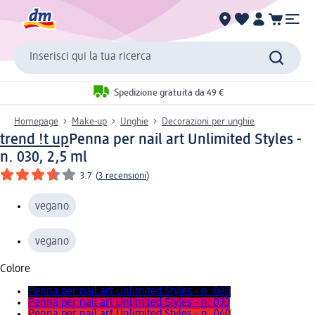
Inserisci qui la tua ricerca
Spedizione gratuita da 49 €
Homepage
Make-up
Unghie
Decorazioni per unghie
trend !t up
Penna per nail art Unlimited Styles -
n. 030, 2,5 ml
3.7
(
3 recensioni
)
vegano
vegano
Colore
Penna per nail art Unlimited Styles - n. 020
Penna per nail art Unlimited Styles - n. 030
Penna per nail art Unlimited Styles - n. 040