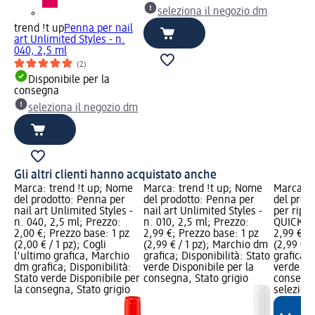
seleziona il negozio dm
trend !t up
Penna per nail
art Unlimited Styles - n.
040, 2,5 ml
(2)
Disponibile per la
consegna
seleziona il negozio dm
Gli altri clienti hanno acquistato anche
Marca: trend !t up; Nome
Marca: trend !t up; Nome
Marca: t
del prodotto: Penna per
del prodotto: Penna per
del prodo
nail art Unlimited Styles -
nail art Unlimited Styles -
per ripa
n. 040, 2,5 ml; Prezzo:
n. 010, 2,5 ml; Prezzo:
QUICK FI
2,00 €; Prezzo base: 1 pz
2,99 €; Prezzo base: 1 pz
2,99 €; P
(2,00 € / 1 pz); Cogli
(2,99 € / 1 pz); Marchio dm
(2,99 € /
l'ultimo grafica, Marchio
grafica; Disponibilità: Stato
grafica; 
dm grafica; Disponibilità:
verde Disponibile per la
verde Dis
Stato verde Disponibile per
consegna, Stato grigio
consegna
la consegna, Stato grigio
selezion