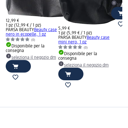
selez
12,99 €
1 pz (12,99 € / 1 pz)
5,99 €
PARSA BEAUTY
Beauty case
1 pz (5,99 € / 1 pz)
nero in ecopelle, 1 pz
PARSA BEAUTY
Beauty case
(0)
mini nero, 1 pz
Disponibile per la
(0)
consegna
Disponibile per la
seleziona il negozio dm
consegna
seleziona il negozio dm