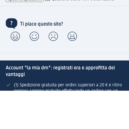
Ti piace questo sito?
Account "la mia dm": registrati ora e approfitta dei
vantaggi
(1) Spedizione gratuita per ordini superiori a 20 € e ritiro
express sempre gratuito effettuando un ordine con un
account "la mia dm"
Reso facile e veloce
Offerte e suggerimenti su misura per te