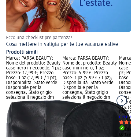
Ecco una checklist pre partenza!
Cosa mettere in valigia per le tue vacanze estive
Prodotti simili
Marca: PARSA BEAUTY;
Marca: PARSA BEAUTY;
Marca: 
Nome del prodotto: Beauty
Nome del prodotto: Beauty
Nome del
case nero in ecopelle, 1 pz;
case mini nero, 1 pz;
case ner
Prezzo: 12,99 €; Prezzo
Prezzo: 5,99 €; Prezzo
pz; Prez
base: 1 pz (12,99 € / 1 pz);
base: 1 pz (5,99 € / 1 pz);
base: 1 p
Disponibilità: Stato verde
Disponibilità: Stato verde
Disponibi
Disponibile per la
Disponibile per la
Disponibi
consegna, Stato grigio
consegna, Stato grigio
consegna
seleziona il negozio dm
seleziona il negozio dm
selezion
6,99 €
1 pz (6,99
PARSA B
nero ret
Dispon
consegn