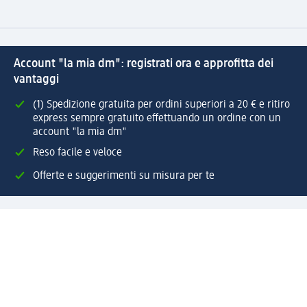
Account "la mia dm": registrati ora e approfitta dei
vantaggi
(1) Spedizione gratuita per ordini superiori a 20 € e ritiro
express sempre gratuito effettuando un ordine con un
account "la mia dm"
Reso facile e veloce
Offerte e suggerimenti su misura per te
Crea il tuo account "la mia dm"
Aiuto e contatti
Servizi
Servizio clienti
Spedizione e consegna