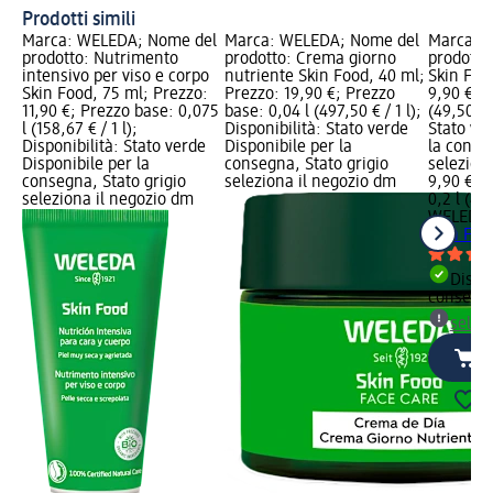
Prodotti simili
Marca: WELEDA; Nome del
Marca: WELEDA; Nome del
Marca: 
prodotto: Nutrimento
prodotto: Crema giorno
prodotto
intensivo per viso e corpo
nutriente Skin Food, 40 ml;
Skin Foo
Skin Food, 75 ml; Prezzo:
Prezzo: 19,90 €; Prezzo
9,90 €; P
11,90 €; Prezzo base: 0,075
base: 0,04 l (497,50 € / 1 l);
(49,50 € /
l (158,67 € / 1 l);
Disponibilità: Stato verde
Stato ve
Disponibilità: Stato verde
Disponibile per la
la conse
Disponibile per la
consegna, Stato grigio
selezion
consegna, Stato grigio
seleziona il negozio dm
9,90 €
seleziona il negozio dm
0,2 l (49,
WELEDA
Skin Foo
Dispon
consegn
selez