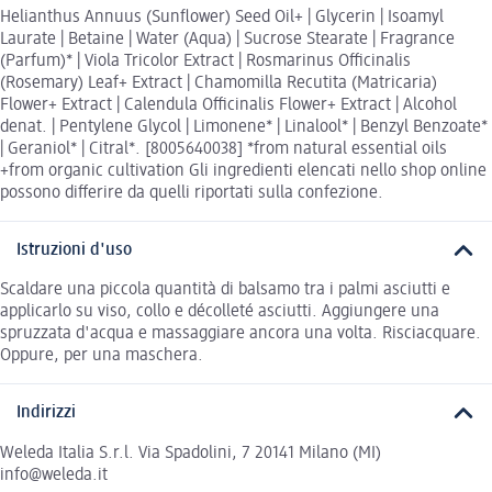
Helianthus Annuus (Sunflower) Seed Oil+ | Glycerin | Isoamyl
Laurate | Betaine | Water (Aqua) | Sucrose Stearate | Fragrance
(Parfum)* | Viola Tricolor Extract | Rosmarinus Officinalis
(Rosemary) Leaf+ Extract | Chamomilla Recutita (Matricaria)
Flower+ Extract | Calendula Officinalis Flower+ Extract | Alcohol
denat. | Pentylene Glycol | Limonene* | Linalool* | Benzyl Benzoate*
| Geraniol* | Citral*. [8005640038] *from natural essential oils
+from organic cultivation Gli ingredienti elencati nello shop online
possono differire da quelli riportati sulla confezione.
Istruzioni d'uso
Scaldare una piccola quantità di balsamo tra i palmi asciutti e
applicarlo su viso, collo e décolleté asciutti. Aggiungere una
spruzzata d'acqua e massaggiare ancora una volta. Risciacquare.
Oppure, per una maschera.
Indirizzi
Weleda Italia S.r.l. Via Spadolini, 7 20141 Milano (MI)
info@weleda.it