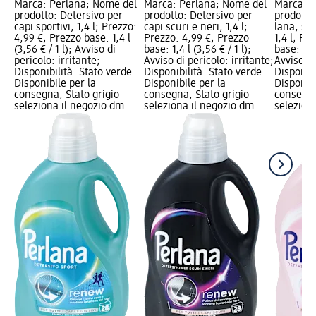
Marca: Perlana; Nome del
Marca: Perlana; Nome del
Marca: P
prodotto: Detersivo per
prodotto: Detersivo per
prodotto
capi sportivi, 1,4 l; Prezzo:
capi scuri e neri, 1,4 l;
lana, set
4,99 €; Prezzo base: 1,4 l
Prezzo: 4,99 €; Prezzo
1,4 l; Pr
(3,56 € / 1 l); Avviso di
base: 1,4 l (3,56 € / 1 l);
base: 1,4 
pericolo: irritante;
Avviso di pericolo: irritante;
Avviso di
Disponibilità: Stato verde
Disponibilità: Stato verde
Disponibi
Disponibile per la
Disponibile per la
Disponibi
consegna, Stato grigio
consegna, Stato grigio
consegna
seleziona il negozio dm
seleziona il negozio dm
selezion