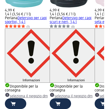
4,99 €
4,99 €
4,99 €
1,4 l (3,56 € / 1 l)
1,4 l (3,56 € / 1 l)
1,4 l (3,56
Perlana
Detersivo per capi
Perlana
Detersivo per capi
Perlana
D
sportivi, 1,4 l
scuri e neri, 1,4 l
seta e cap
(1)
(0)
Informazioni
Informazioni
Disponibile per la
Disponibile per la
Dispon
consegna
consegna
consegn
seleziona il negozio dm
seleziona il negozio dm
selez