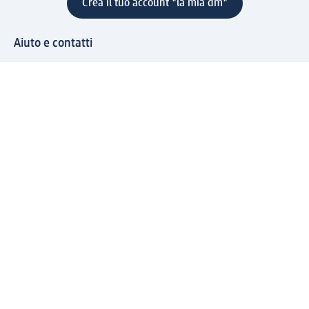
Crea il tuo account "la mia dm"
Aiuto e contatti
Servizi
Servizio clienti
Spedizione e consegna
Reso e rimborso
L'azienda
La nostra azienda
Corporate Responsibility
Lavora con noi
Press e news
Espansione
Un mondo di prodotti
Il mondo dm
Punti vendita
Il nostro Journal
Vivere consapevoli con dm