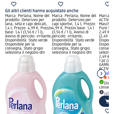
Gli altri clienti hanno acquistato anche
Marca: Perlana; Nome del
Marca: Perlana; Nome del
Marca: 
prodotto: Detersivo per
prodotto: Detersivo per
ACTIVE; 
lana, seta e capi delicati,
capi sportivi, 1,4 l; Prezzo:
Maschera
1,4 l; Prezzo: 4,99 €; Prezzo
4,99 €; Prezzo base: 1,4 l
Pure Sali
base: 1,4 l (3,56 € / 1 l);
(3,56 € / 1 l); Avviso di
2,49 €; P
Avviso di pericolo: irritante;
pericolo: irritante;
(2,49 € / 
Disponibilità: Stato verde
Disponibilità: Stato verde
Disponibi
Disponibile per la
Disponibile per la
Disponibi
consegna, Stato grigio
consegna, Stato grigio
consegna
seleziona il negozio dm
seleziona il negozio dm
selezion
2,49 €
1 pz (2,49
GARNIER
ACTIVE
M
tessuto P
Dispon
consegn
selez