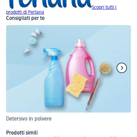
Scopri tutti i
prodotti di Perlana
Consigliati per te
Detersivo in polvere
Gui
Fa
Prodotti simili