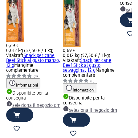
consegn
selez
0,69 €
0,012 kg (57,50 € / 1 kg)
0,69 €
Vitakraft
Snack per cane
0,012 kg (57,50 € / 1 kg)
Beef Stick al gusto manzo,
Vitakraft
Snack per cane
12 g
Mangime
Beef Stick al gusto
complementare
selvaggina, 12 g
Mangime
complementare
(0)
(0)
Informazioni
Informazioni
Disponibile per la
consegna
Disponibile per la
consegna
seleziona il negozio dm
seleziona il negozio dm