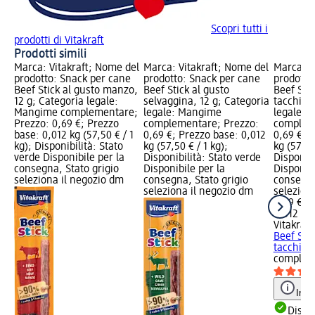
Scopri tutti i
prodotti di Vitakraft
Prodotti simili
Marca: Vitakraft; Nome del
Marca: Vitakraft; Nome del
Marca: V
prodotto: Snack per cane
prodotto: Snack per cane
prodotto
Beef Stick al gusto manzo,
Beef Stick al gusto
Beef Stic
12 g; Categoria legale:
selvaggina, 12 g; Categoria
tacchino
Mangime complementare;
legale: Mangime
legale: 
Prezzo: 0,69 €; Prezzo
complementare; Prezzo:
complem
base: 0,012 kg (57,50 € / 1
0,69 €; Prezzo base: 0,012
0,69 €; 
kg); Disponibilità: Stato
kg (57,50 € / 1 kg);
kg (57,50
verde Disponibile per la
Disponibilità: Stato verde
Disponibi
consegna, Stato grigio
Disponibile per la
Disponibi
seleziona il negozio dm
consegna, Stato grigio
consegna
seleziona il negozio dm
selezion
0,69 €
0,012 kg 
Vitakraft
Beef Stic
tacchino,
complem
Info
Dispon