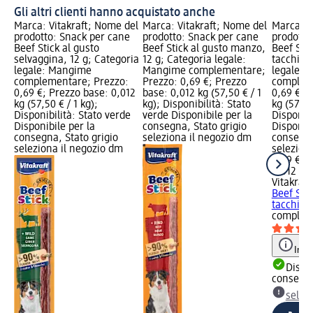
Gli altri clienti hanno acquistato anche
Marca: Vitakraft; Nome del
Marca: Vitakraft; Nome del
Marca: V
prodotto: Snack per cane
prodotto: Snack per cane
prodotto
Beef Stick al gusto
Beef Stick al gusto manzo,
Beef Stic
selvaggina, 12 g; Categoria
12 g; Categoria legale:
tacchino
legale: Mangime
Mangime complementare;
legale: 
complementare; Prezzo:
Prezzo: 0,69 €; Prezzo
complem
0,69 €; Prezzo base: 0,012
base: 0,012 kg (57,50 € / 1
0,69 €; 
kg (57,50 € / 1 kg);
kg); Disponibilità: Stato
kg (57,50
Disponibilità: Stato verde
verde Disponibile per la
Disponibi
Disponibile per la
consegna, Stato grigio
Disponibi
consegna, Stato grigio
seleziona il negozio dm
consegna
seleziona il negozio dm
selezion
0,69 €
0,012 kg 
Vitakraft
Beef Stic
tacchino,
complem
Info
Dispon
consegn
selez