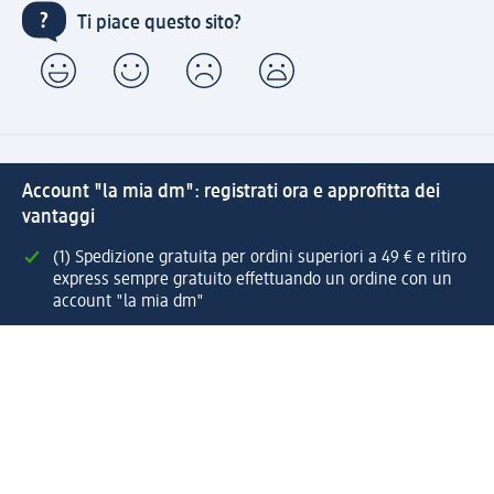
Ti piace questo sito?
Account "la mia dm": registrati ora e approfitta dei
vantaggi
(1) Spedizione gratuita per ordini superiori a 49 € e ritiro
express sempre gratuito effettuando un ordine con un
account "la mia dm"
Reso facile e veloce
Offerte e suggerimenti su misura per te
Crea il tuo account "la mia dm"