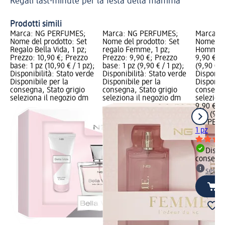
Regali last-minute per la festa della mamma
Prodotti simili
Marca: NG PERFUMES;
Marca: NG PERFUMES;
Marca: 
Nome del prodotto: Set
Nome del prodotto: Set
Nome del
Regalo Bella Vida, 1 pz;
regalo Femme, 1 pz;
Homme, 1
Prezzo: 10,90 €; Prezzo
Prezzo: 9,90 €; Prezzo
9,90 €; P
base: 1 pz (10,90 € / 1 pz);
base: 1 pz (9,90 € / 1 pz);
(9,90 € / 
Disponibilità: Stato verde
Disponibilità: Stato verde
Disponibi
Disponibile per la
Disponibile per la
Disponibi
consegna, Stato grigio
consegna, Stato grigio
consegna
seleziona il negozio dm
seleziona il negozio dm
selezion
9,90 €
1 pz (9,90
NG PER
1 pz
Dispon
consegn
selez