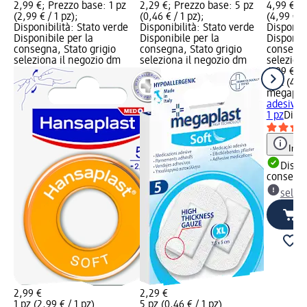
2,99 €; Prezzo base: 1 pz
2,29 €; Prezzo base: 5 pz
4,99 €; P
(2,99 € / 1 pz);
(0,46 € / 1 pz);
(4,99 € / 
Disponibilità: Stato verde
Disponibilità: Stato verde
Disponibi
Disponibile per la
Disponibile per la
Disponibi
consegna, Stato grigio
consegna, Stato grigio
consegna
seleziona il negozio dm
seleziona il negozio dm
selezion
4,99 €
1 pz (4,99
megapla
adesivo e
1 pz
Dispo
Info
Dispon
consegn
selez
2,99 €
2,29 €
1 pz (2,99 € / 1 pz)
5 pz (0,46 € / 1 pz)