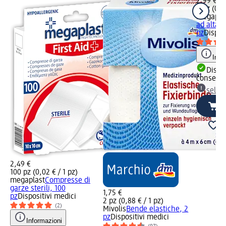
2,99 €
4 pz (0,7
megapla
ad alta p
pz
Dispos
Info
Dispon
consegn
selez
2,49 €
100 pz (0,02 € / 1 pz)
megaplast
Compresse di
garze sterili, 100
1,75 €
pz
Dispositivi medici
2 pz (0,88 € / 1 pz)
(2)
Mivolis
Bende elastiche, 2
pz
Dispositivi medici
Informazioni