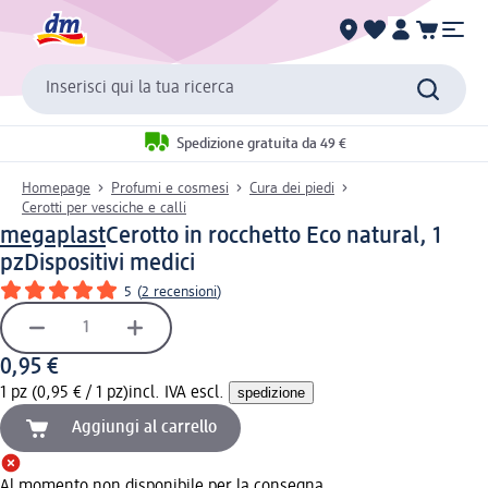
Inserisci qui la tua ricerca
Spedizione gratuita da 49 €
Homepage
Profumi e cosmesi
Cura dei piedi
Cerotti per vesciche e calli
megaplast
Cerotto in rocchetto Eco natural, 1
pz
Dispositivi medici
5
(
2 recensioni
)
0,95 €
1 pz (0,95 € / 1 pz)
incl. IVA escl.
spedizione
Aggiungi al carrello
Al momento non disponibile per la consegna