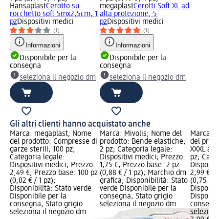
Hansaplast
Cerotto su
megaplast
Cerotti Soft XL ad
rocchetto soft 5mx2,5cm, 1
alta protezione, 5
pz
Dispositivi medici
pz
Dispositivi medici
(1)
(1)
Informazioni
Informazioni
Disponibile per la
Disponibile per la
consegna
consegna
seleziona il negozio dm
seleziona il negozio dm
Gli altri clienti hanno acquistato anche
Marca: megaplast; Nome
Marca: Mivolis; Nome del
Marca: 
del prodotto: Compresse di
prodotto: Bende elastiche,
del prodo
garze sterili, 100 pz;
2 pz; Categoria legale:
XXXL ad 
Categoria legale:
Dispositivi medici; Prezzo:
pz; Categ
Dispositivi medici; Prezzo:
1,75 €; Prezzo base: 2 pz
Dispositi
2,49 €; Prezzo base: 100 pz
(0,88 € / 1 pz); Marchio dm
2,99 €; 
(0,02 € / 1 pz);
grafica; Disponibilità: Stato
(0,75 € / 
Disponibilità: Stato verde
verde Disponibile per la
Disponibi
Disponibile per la
consegna, Stato grigio
Disponibi
consegna, Stato grigio
seleziona il negozio dm
consegna
seleziona il negozio dm
selezion