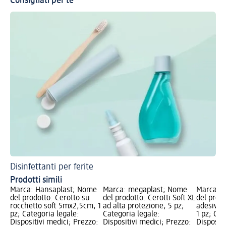
Consigliati per te
Disinfettanti per ferite
Prodotti simili
Marca: Hansaplast; Nome
Marca: megaplast; Nome
Marca: 
del prodotto: Cerotto su
del prodotto: Cerotti Soft XL
del prod
rocchetto soft 5mx2,5cm, 1
ad alta protezione, 5 pz;
adesivo e
pz; Categoria legale:
Categoria legale:
1 pz; Cat
Dispositivi medici; Prezzo:
Dispositivi medici; Prezzo:
Dispositi