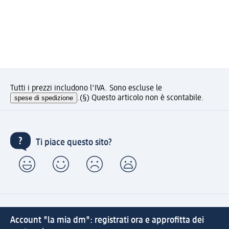
Tutti i prezzi includono l'IVA. Sono escluse le
spese di spedizione
.
(§) Questo articolo non è scontabile.
Ti piace questo sito?
Account "la mia dm": registrati ora e approfitta dei