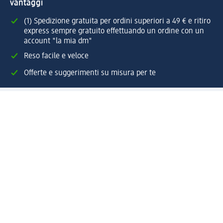
vantaggi
(1) Spedizione gratuita per ordini superiori a 49 € e ritiro
express sempre gratuito effettuando un ordine con un
account "la mia dm"
Reso facile e veloce
Offerte e suggerimenti su misura per te
Crea il tuo account "la mia dm"
Aiuto e contatti
Servizi
Servizio clienti
Spedizione e consegna
Reso e rimborso
L'azienda