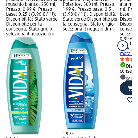
muschio bianco, 250 ml;
Polar Ice, 500 ml; Prezzo:
alla mor
Prezzo: 0,99 €; Prezzo
1,99 €; Prezzo base: 0,5 l
ml; Prez
base: 0,25 l (3,96 € / 1 l);
(3,98 € / 1 l); Disponibilità:
base: 0,25
Disponibilità: Stato verde
Stato verde Disponibile per
Disponibi
Disponibile per la
la consegna, Stato grigio
Disponibi
consegna, Stato grigio
seleziona il negozio dm
consegna
seleziona il negozio dm
selezion
0,99 €
0,25 l (3,
VIDAL
Do
mora e m
Dispon
consegn
selez
1,99 €