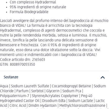
Con complesso Hydradermal
95% ingredienti di origine naturale
Formula Biodegradabile
Lasciati avvolgere dal profumo intenso del bagnodoccia al muschio
bianco di VIDAL! La formula è arricchita con la tecnologia
Hydradermal, complesso di agenti dermocosmetici che coccola e
nutre la pelle rendendola morbida, setosa e luminosa. Il muschio,
invece, tonifica la pelle lasciando una delicata sensazione di
benessere e freschezza. Con il 95% di ingredienti di origine
naturale, esso dona una dolce idratazione sotto la doccia. Vivi
momenti unici e indimenticabili con i bagnodoccia di VIDAL!
Codice articolo dm: 2165603
GTIN: 8008970055350
Sostanze
Aqua | Sodium Laureth Sulfate | Cocamidopropyl Betaine | Sodium
Chloride | Parfum | Sorbitol | Glycerin | Sodium Pca |
Polyquaternium-7 | Styrene/Acrylates Copolymer | Peg-40
Hydrogenated Castor Oil | Disodium Edta | Sodium Lactate | Lactic
Acid | Citric Acid | Dmdm Hydantoin | Methylchloroisothiazolinone |