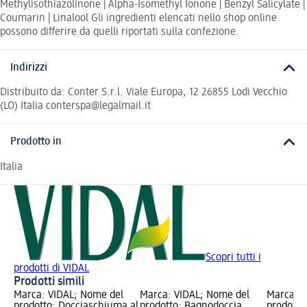
Methylisothiazolinone | Alpha-Isomethyl Ionone | Benzyl Salicylate |
Coumarin | Linalool Gli ingredienti elencati nello shop online
possono differire da quelli riportati sulla confezione.
Indirizzi
Distribuito da: Conter S.r.l. Viale Europa, 12 26855 Lodi Vecchio
(LO) Italia conterspa@legalmail.it
Prodotto in
Italia
Scopri tutti i
prodotti di VIDAL
Prodotti simili
Marca: VIDAL; Nome del
Marca: VIDAL; Nome del
Marca: V
prodotto: Docciaschiuma al
prodotto: Bagnodoccia
prodotto