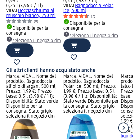
0,99 €
0,5 l (3,98 € / 1 l)
0,25 l (3,96 € / 1 l)
VIDAL
Bagnodoccia Polar
VIDAL
Docciaschiuma al
Ice, 500 ml
muschio bianco, 250 ml
(2)
(0)
Disponibile per la
Disponibile per la
consegna
consegna
seleziona il negozio dm
seleziona il negozio dm
Gli altri clienti hanno acquistato anche
Marca: VIDAL; Nome del
Marca: VIDAL; Nome del
Marca: V
prodotto: Bagnodoccia
prodotto: Bagnodoccia
prodotto
all'olio di argan, 500 ml;
Polar Ice, 500 ml; Prezzo:
talco liq
Prezzo: 1,99 €; Prezzo
1,99 €; Prezzo base: 0,5 l
Prezzo: 
base: 0,5 l (3,98 € / 1 l);
(3,98 € / 1 l); Disponibilità:
base: 0,5 
Disponibilità: Stato verde
Stato verde Disponibile per
Disponibi
Disponibile per la
la consegna, Stato grigio
Disponibi
consegna, Stato grigio
seleziona il negozio dm
consegna
seleziona il negozio dm
selezion
1,99 €
0,5 l (3,9
VIDAL
Bag
liquido,