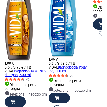
Dispon
consegn
selez
1,99 €
1,99 €
0,5 l (3,98 € / 1 l)
0,5 l (3,98 € / 1 l)
VIDAL
Bagnodoccia Polar
VIDAL
Bagnodoccia all'olio
Ice, 500 ml
di argan, 500 ml
(2)
(6)
Disponibile per la
Disponibile per la
consegna
consegna
seleziona il negozio dm
seleziona il negozio dm