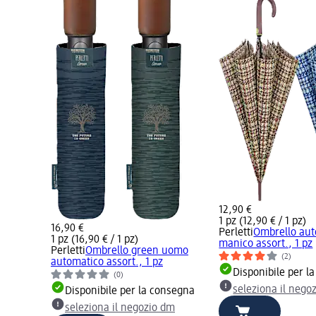
12,90 €
1 pz (12,90 € / 1 pz)
16,90 €
Perletti
Ombrello aut
1 pz (16,90 € / 1 pz)
manico assort., 1 pz
Perletti
Ombrello green uomo
(2)
automatico assort., 1 pz
Disponibile per l
(0)
seleziona il nego
Disponibile per la consegna
seleziona il negozio dm