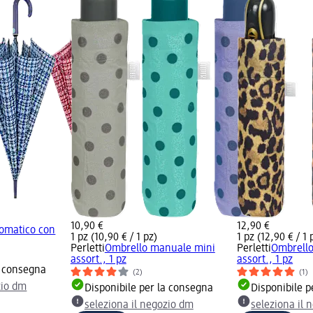
10,90 €
12,90 €
omatico con
1 pz (10,90 € / 1 pz)
1 pz (12,90 € / 1 
Perletti
Ombrello manuale mini
Perletti
Ombrello
assort., 1 pz
assort., 1 pz
a consegna
(2)
(1)
zio dm
Disponibile per la consegna
Disponibile p
seleziona il negozio dm
seleziona il 