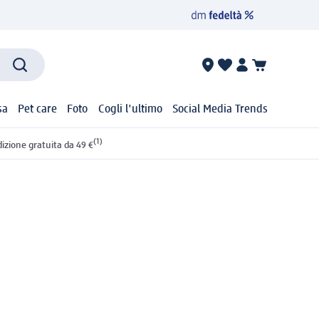
sa
Pet care
Foto
Cogli l'ultimo
Social Media Trends
(1)
izione gratuita da 49 €