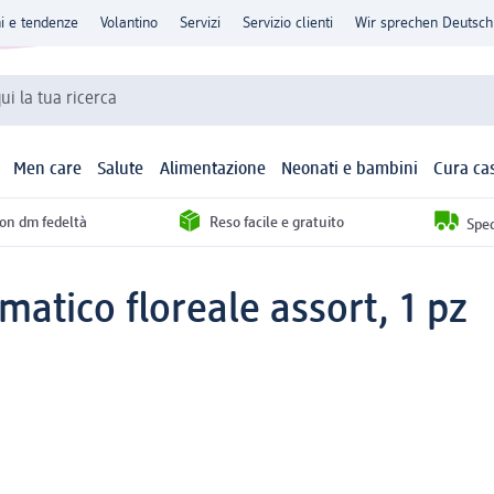
ni e tendenze
Volantino
Servizi
Servizio clienti
Wir sprechen Deutsch
qui la tua ricerca
Men care
Salute
Alimentazione
Neonati e bambini
Cura ca
con dm fedeltà
Reso facile e gratuito
Sped
atico floreale assort, 1 pz