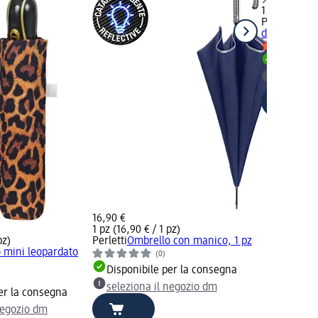
1 pz (9,90 € 
Perletti
Ombr
dinosauri, 1
Disponib
selezion
16,90 €
1 pz (16,90 € / 1 pz)
pz)
Perletti
Ombrello con manico, 1 pz
 mini leopardato
(0)
Disponibile per la consegna
seleziona il negozio dm
er la consegna
negozio dm