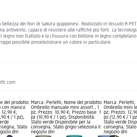
llezza dei fiori di Sakura giapponesi. Realizzato in tessuto R-PET di a
 antivento, capace di resistere alle raffiche più forti. La tecnologi
n legno non trattato e la chiusura con bottone in legno completano i
troppo possibile preselezionare un colore in particolare.
etti.com
e del prodotto:
Marca: Perletti; Nome del prodotto:
Marca: Perletti;
o con manico
Ombrello manuale mini assort., 1
Ombrello mini le
: 12,90 €;
pz; Prezzo: 10,90 €; Prezzo base: 1
pz; Prezzo: 12,9
90 € / 1 pz);
pz (10,90 € / 1 pz); Disponibilità:
pz (12,90 € / 1 pz
verde
Stato verde Disponibile per la
Stato verde Disp
onsegna, Stato
consegna, Stato grigio seleziona il
consegna, Stato 
negozio dm
negozio dm
negozio dm