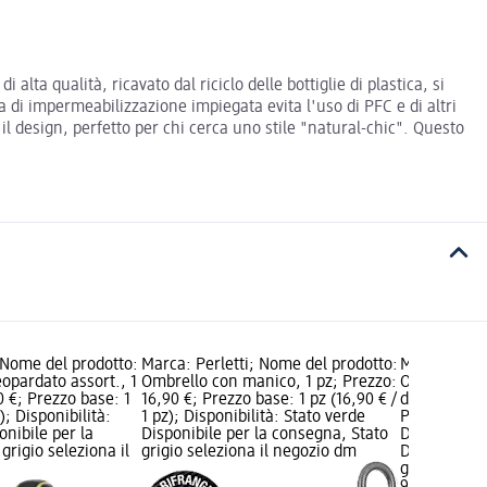
lta qualità, ricavato dal riciclo delle bottiglie di plastica, si
a di impermeabilizzazione impiegata evita l'uso di PFC e di altri
l design, perfetto per chi cerca uno stile "natural-chic". Questo
 Nome del prodotto:
Marca: Perletti; Nome del prodotto:
Marca: Perl
opardato assort., 1
Ombrello con manico, 1 pz; Prezzo:
Ombrello a
0 €; Prezzo base: 1
16,90 €; Prezzo base: 1 pz (16,90 € /
dinosauri, 1
); Disponibilità:
1 pz); Disponibilità: Stato verde
Prezzo base:
onibile per la
Disponibile per la consegna, Stato
Disponibilit
grigio seleziona il
grigio seleziona il negozio dm
Disponibile
grigio selez
9,90 €