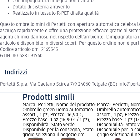
Con impugnatura in legno non trattato
Dotato di sistema antivento
Realizzato in tessuto R-PET di alta qualità
Questo ombrello mini di Perletti con apertura automatica celebra la be
asciuga rapidamente e offre una protezione efficace grazie al sistema
agenti chimici dannosi, nel rispetto dell’ambiente. L'impugnatura i
articolo è disponibile in diversi colori. Per questo ordine non è pur
Codice articolo dm: 2165545
GTIN: 8015831191560
Indirizzi
Perletti S.p.a. Via Gaetano Scirea 7/9 24060 Telgate (BG) info@perl
Prodotti simili
Marca: Perletti; Nome del prodotto:
Marca: Perletti; Nom
Ombrello green uomo automatico
Ombrello automatic
assort., 1 pz; Prezzo: 16,90 €;
assort., 1 pz; Prezzo
Prezzo base: 1 pz (16,90 € / 1 pz);
Prezzo base: 1 pz (12,
Disponibilità: Stato verde
Disponibilità: Stato 
Disponibile per la consegna, Stato
Disponibile per la c
grigio seleziona il negozio dm
grigio seleziona il 