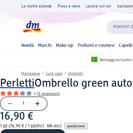
La nostra azienda
Press e news
Lavora con noi
Ispirazio
Inserisci 
Novità
Marchi
Make-up
Profumi e cosmesi
Capelli
Vantaggi esclusivi 
Homepage
Cura casa
Ombrelli
Perletti
Ombrello green autom
3
(
3 recensioni
)
16,90 €
1 pz (16,90 € / 1 pz)
incl. IVA escl.
spedizione