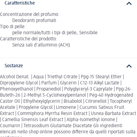
Caratteristiche
Concentrazione del profumo:
Deodoranti profumati
Tipo di pelle:
pelle normale/tutti i tipi di pelle, Sensibile
Caratteristiche del prodotto:
Senza sali d'alluminio (ACH)
Sostanze
Alcohol Denat. | Aqua | Triethyl Citrate | Ppg-15 Stearyl Ether |
Dipropylene Glycol | Parfum | Glycerin | C12-13 Alkyl Lactate |
Phenoxyethanol | Propanediol | Polyglyceryl-3 Caprylate | Ppg-26-
Buteth-26 | 2-Methyl 5-Cyclohexylpentanol | Peg-40 Hydrogenated
Castor Oil | Ethylhexylglycerin | Bisabolol | Citronellol | Tocopheryl
Acetate | Propylene Glycol | Limonene | Cucumis Sativus Fruit
Extract | Commiphora Myrrha Resin Extract | Usnea Barbata Extract
| Camellia Sinensis Leaf Extract | Alpha-Isomethyl Ionone |
Coumarin | Tetrasodium Glutamate Diacetate Gli ingredienti
elencati nello shop online possono differire da quelli riportati sulla