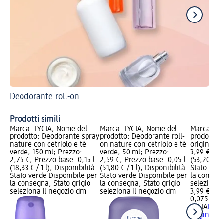
Deodorante roll-on
De
Prodotti simili
Marca: LYCIA; Nome del
Marca: LYCIA; Nome del
Marca: L
prodotto: Deodorante spray
prodotto: Deodorante roll-
prodotto
nature con cetriolo e tè
on nature con cetriolo e tè
original,
verde, 150 ml; Prezzo:
verde, 50 ml; Prezzo:
3,99 €; P
2,75 €; Prezzo base: 0,15 l
2,59 €; Prezzo base: 0,05 l
(53,20 € /
(18,33 € / 1 l); Disponibilità:
(51,80 € / 1 l); Disponibilità:
Stato ve
Stato verde Disponibile per
Stato verde Disponibile per
la conse
la consegna, Stato grigio
la consegna, Stato grigio
selezion
seleziona il negozio dm
seleziona il negozio dm
3,99 €
0,075 l (5
LYCIA
Deo
original,