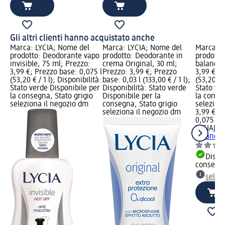
Gli altri clienti hanno acquistato anche
Marca: LYCIA; Nome del
Marca: LYCIA; Nome del
Marca: L
prodotto: Deodorante vapo
prodotto: Deodorante in
prodotto
invisible, 75 ml; Prezzo:
crema Original, 30 ml;
balance,
3,99 €; Prezzo base: 0,075 l
Prezzo: 3,99 €; Prezzo
3,99 €; P
(53,20 € / 1 l); Disponibilità:
base: 0,03 l (133,00 € / 1 l);
(53,20 € /
Stato verde Disponibile per
Disponibilità: Stato verde
Stato ve
la consegna, Stato grigio
Disponibile per la
la conse
seleziona il negozio dm
consegna, Stato grigio
selezion
seleziona il negozio dm
3,99 €
0,075 l (5
LYCIA
Deo
balance,
Dispon
consegn
selez