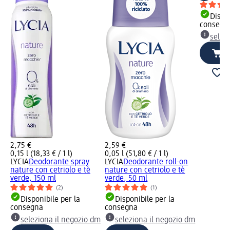
Dispon
consegn
selez
2,75 €
2,59 €
0,15 l (18,33 € / 1 l)
0,05 l (51,80 € / 1 l)
LYCIA
Deodorante spray
LYCIA
Deodorante roll-on
nature con cetriolo e tè
nature con cetriolo e tè
verde, 150 ml
verde, 50 ml
(2)
(1)
Disponibile per la
Disponibile per la
consegna
consegna
seleziona il negozio dm
seleziona il negozio dm