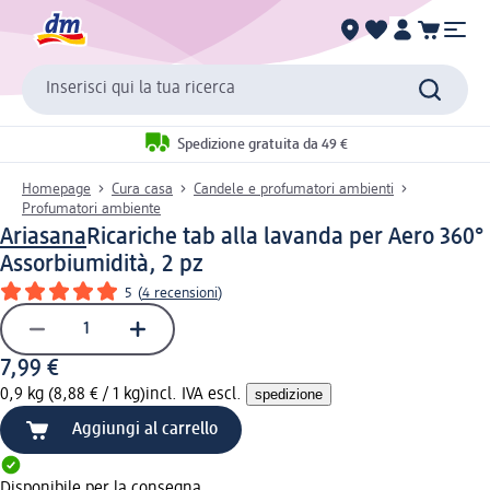
Inserisci qui la tua ricerca
Spedizione gratuita da 49 €
Homepage
Cura casa
Candele e profumatori ambienti
Profumatori ambiente
Ariasana
Ricariche tab alla lavanda per Aero 360°
Assorbiumidità, 2 pz
5
(
4 recensioni
)
7,99 €
0,9 kg (8,88 € / 1 kg)
incl. IVA escl.
spedizione
Aggiungi al carrello
Disponibile per la consegna