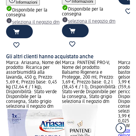
Informazioni
Informazioni
Disponibile per la
Disponibile per la
consegna
consegna
seleziona il negozio dm
seleziona il negozio dm
Gli altri clienti hanno acquistato anche
Marca: Ariasana; Nome del
Marca: PANTENE PRO-V;
Marca: A
prodotto: Ricarica per
Nome del prodotto:
prodotto
assorbiumidità alla
Balsamo Rigenera e
bastonci
lavanda, 450 g; Prezzo:
Protegge, 200 ml; Prezzo:
gelsomin
5,69 €; Prezzo base: 0,45
3,69 €; Prezzo base: 0,2 l
3,99 €; P
kg (12,64 € / 1 kg);
(18,45 € / 1 l); Disponibilità:
(159,60 € 
Disponibilità: Stato verde
Stato verde Disponibile per
pericolo:
Disponibile per la
la consegna, Stato grigio
Disponibi
consegna, Stato grigio
seleziona il negozio dm
Disponibi
seleziona il negozio dm
consegna
selezion
3,99 €
0,025 l (1
AIR WIC
bastonci
gelsomin