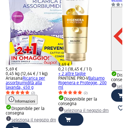
3,69 €
5,69 €
0,2 l (18,45 € / 1 l)
0,45 kg (12,64 € / 1 kg)
+ 2 altre taglie
Dispon
Ariasana
Ricarica per
PANTENE PRO-V
Balsamo
consegn
assorbiumidità alla
Rigenera e Protegge, 200
selez
lavanda, 450 g
ml
(2)
(2)
Disponibile per la
Informazioni
consegna
Disponibile per la
seleziona il negozio dm
consegna
seleziona il negozio dm