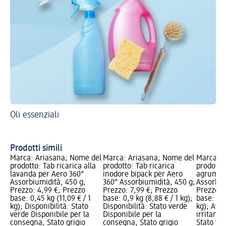
Oli essenziali
Co
be
Ar
Prodotti simili
Marca: Ariasana; Nome del
Marca: Ariasana; Nome del
Marca: A
prodotto: Tab ricarica alla
prodotto: Tab ricarica
prodotto:
lavanda per Aero 360°
inodore bipack per Aero
agrumi p
Assorbiumidità, 450 g;
360° Assorbiumidità, 450 g;
Assorbiu
Prezzo: 4,99 €; Prezzo
Prezzo: 7,99 €; Prezzo
Prezzo: 
base: 0,45 kg (11,09 € / 1
base: 0,9 kg (8,88 € / 1 kg);
base: 0,4
kg); Disponibilità: Stato
Disponibilità: Stato verde
kg); Avvi
verde Disponibile per la
Disponibile per la
irritante
consegna, Stato grigio
consegna, Stato grigio
Stato ve