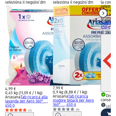
seleziona il negozio dm
seleziona il negozio dm
la conse
selezion
4,99 €
0,45 kg (
Ariasana
agrumi p
450 g
7,99 €
4,99 €
0,9 kg (8,88 € / 1 kg)
0,45 kg (11,09 € / 1 kg)
Dispon
Ariasana
Tab ricarica
Ariasana
Tab ricarica alla
consegn
inodore bipack per Aero
lavanda per Aero 360°...,
360°..., 450 g
450 g
selez
(0)
(1)