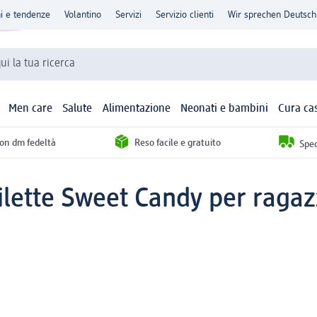
ni e tendenze
Volantino
Servizi
Servizio clienti
Wir sprechen Deutsch
qui la tua ricerca
Men care
Salute
Alimentazione
Neonati e bambini
Cura ca
con dm fedeltà
Reso facile e gratuito
Sped
ilette Sweet Candy per ragaz