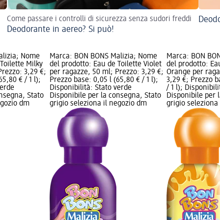
Come passare i controlli di sicurezza senza sudori freddi
Deodo
Deodorante in aereo? Si può!
lizia; Nome
Marca: BON BONS Malizia; Nome
Marca: BON BON
Toilette Milky
del prodotto: Eau de Toilette Violet
del prodotto: Ea
Prezzo: 3,29 €;
per ragazze, 50 ml; Prezzo: 3,29 €;
Orange per raga
5,80 € / 1 l);
Prezzo base: 0,05 l (65,80 € / 1 l);
3,29 €; Prezzo b
verde
Disponibilità: Stato verde
/ 1 l); Disponibil
onsegna, Stato
Disponibile per la consegna, Stato
Disponibile per 
negozio dm
grigio seleziona il negozio dm
grigio seleziona