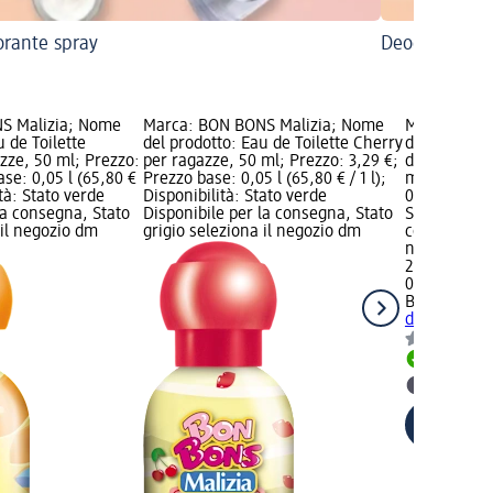
rante spray
Deodorante r
S Malizia; Nome
Marca: BON BONS Malizia; Nome
Marca: BON
u de Toilette
del prodotto: Eau de Toilette Cherry
del prodott
zze, 50 ml; Prezzo:
per ragazze, 50 ml; Prezzo: 3,29 €;
docciaschiu
ase: 0,05 l (65,80 €
Prezzo base: 0,05 l (65,80 € / 1 l);
ml; Prezzo:
ità: Stato verde
Disponibilità: Stato verde
0,5 l (5,38 €
la consegna, Stato
Disponibile per la consegna, Stato
Stato verde 
 il negozio dm
grigio seleziona il negozio dm
consegna, St
negozio dm
2,69 €
0,5 l (5,38 € 
BON BONS M
docciaschiu
Disponib
selezion