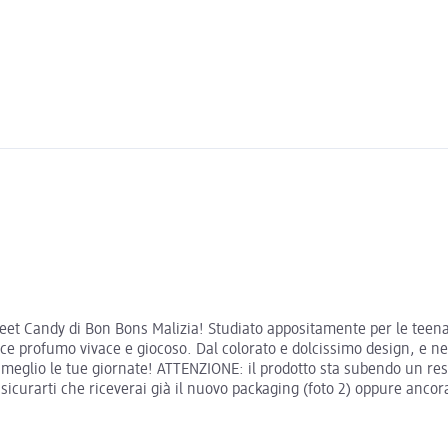
weet Candy di Bon Bons Malizia! Studiato appositamente per le teenag
e profumo vivace e giocoso. Dal colorato e dolcissimo design, e nel
 al meglio le tue giornate! ATTENZIONE: il prodotto sta subendo un r
urarti che riceverai già il nuovo packaging (foto 2) oppure ancora 