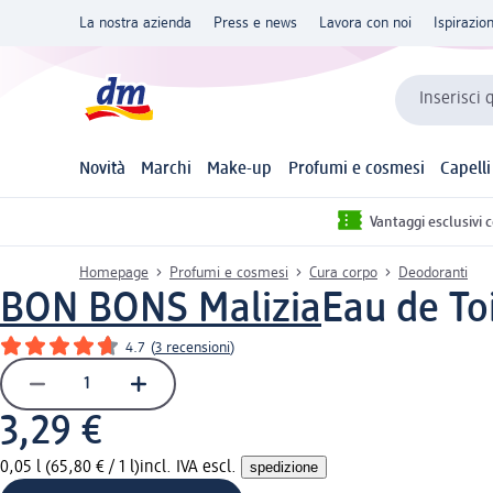
La nostra azienda
Press e news
Lavora con noi
Ispirazio
Inserisci 
Novità
Marchi
Make-up
Profumi e cosmesi
Capelli
Vantaggi esclusivi 
Homepage
Profumi e cosmesi
Cura corpo
Deodoranti
BON BONS Malizia
Eau de To
4.7
(
3 recensioni
)
3,29 €
0,05 l (65,80 € / 1 l)
incl. IVA escl.
spedizione