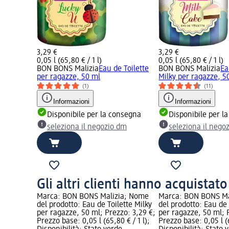
3,29 €
3,29 €
0,05 l (65,80 € / 1 l)
0,05 l (65,80 € / 1 l)
BON BONS Malizia
Eau de Toilette
BON BONS Malizia
Ea
per ragazze, 50 ml
Milky per ragazze, 5
(1)
(11)
Informazioni
Informazioni
Disponibile per la consegna
Disponibile per l
seleziona il negozio dm
seleziona il nego
Gli altri clienti hanno acquistat
Marca: BON BONS Malizia; Nome
Marca: BON BONS Ma
del prodotto: Eau de Toilette Milky
del prodotto: Eau de
per ragazze, 50 ml; Prezzo: 3,29 €;
per ragazze, 50 ml; 
Prezzo base: 0,05 l (65,80 € / 1 l);
Prezzo base: 0,05 l (6