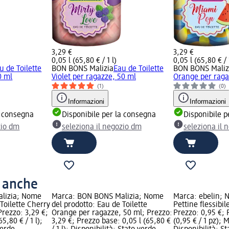
3,29 €
3,29 €
0,05 l (65,80 € / 1 l)
0,05 l (65,80 € / 
u de Toilette
BON BONS Malizia
Eau de Toilette
BON BONS Maliz
0 ml
Violet per ragazze, 50 ml
Orange per raga
(1)
(0)
Informazioni
Informazioni
a consegna
Disponibile per la consegna
Disponibile p
zio dm
seleziona il negozio dm
seleziona il 
o anche
lizia; Nome
Marca: BON BONS Malizia; Nome
Marca: ebelin; 
 Toilette Cherry
del prodotto: Eau de Toilette
Pettine flessibil
Prezzo: 3,29 €;
Orange per ragazze, 50 ml; Prezzo:
Prezzo: 0,95 €; 
5,80 € / 1 l);
3,29 €; Prezzo base: 0,05 l (65,80 €
(0,95 € / 1 pz);