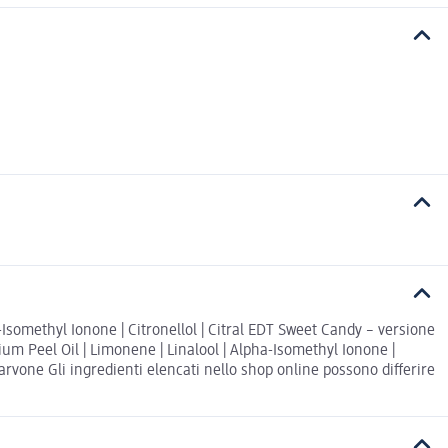
Isomethyl Ionone | Citronellol | Citral EDT Sweet Candy – versione
um Peel Oil | Limonene | Linalool | Alpha-Isomethyl Ionone |
Carvone Gli ingredienti elencati nello shop online possono differire