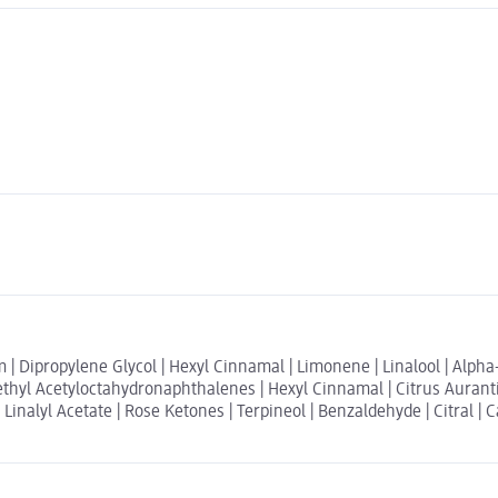
| Dipropylene Glycol | Hexyl Cinnamal | Limonene | Linalool | Alpha-
ethyl Acetyloctahydronaphthalenes | Hexyl Cinnamal | Citrus Auranti
 Linalyl Acetate | Rose Ketones | Terpineol | Benzaldehyde | Citral | 