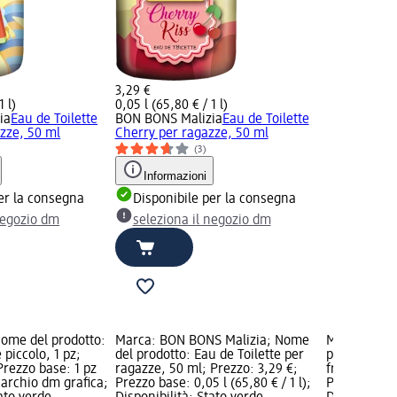
3,29 €
1 l)
0,05 l (65,80 € / 1 l)
ia
Eau de Toilette
BON BONS Malizia
Eau de Toilette
zze, 50 ml
Cherry per ragazze, 50 ml
(3)
Informazioni
er la consegna
Disponibile per la consegna
negozio dm
seleziona il negozio dm
Nome del prodotto:
Marca: BON BONS Malizia; Nome
Marca: Pla
e piccolo, 1 pz;
del prodotto: Eau de Toilette per
prodotto: S
Prezzo base: 1 pz
ragazze, 50 ml; Prezzo: 3,29 €;
frutta mista
 Marchio dm grafica;
Prezzo base: 0,05 l (65,80 € / 1 l);
Prezzo base: