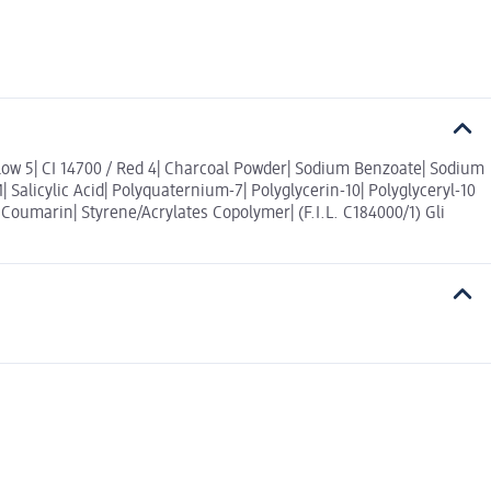
llow 5| CI 14700 / Red 4| Charcoal Powder| Sodium Benzoate| Sodium
alicylic Acid| Polyquaternium-7| Polyglycerin-10| Polyglyceryl-10
| Coumarin| Styrene/Acrylates Copolymer| (F.I.L. C184000/1) Gli