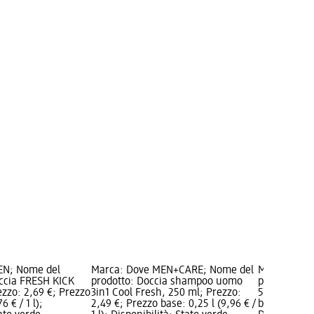
EN; Nome del
Marca: Dove MEN+CARE; Nome del
Marca: NIV
occia FRESH KICK
prodotto: Doccia shampoo uomo
prodotto: G
ezzo: 2,69 €; Prezzo
3in1 Cool Fresh, 250 ml; Prezzo:
5in1, 250 ml
6 € / 1 l);
2,49 €; Prezzo base: 0,25 l (9,96 € /
base: 0,25 l 