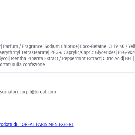
| Parfum / Fragrance| Sodium Chloride| Coco-Betaine| CI 19140 / Ye
thrityl Tetrastearate| PEG-6 Caprylic/Capric Glycerides| PEG-90M| S
lycol| Mentha Piperita Extract / Peppermint Extract| Citric Acid| BHT
portati sulla confezione.
onsumatori.corpit@loreal.com
 prodotti di L'ORÉAL PARiS MEN EXPERT