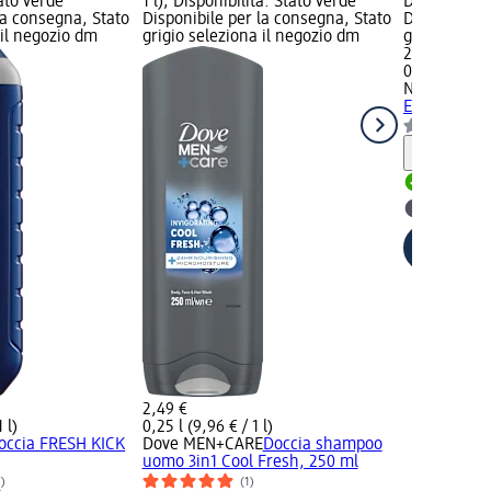
tato verde
1 l); Disponibilità: Stato verde
Disponibilit
la consegna, Stato
Disponibile per la consegna, Stato
Disponibile
 il negozio dm
grigio seleziona il negozio dm
grigio selez
2,69 €
0,25 l (10,76 
NIVEA MEN
ENERGY 5in1
Informaz
Disponib
selezion
2,49 €
 l)
0,25 l (9,96 € / 1 l)
occia FRESH KICK
Dove MEN+CARE
Doccia shampoo
uomo 3in1 Cool Fresh, 250 ml
7)
(1)