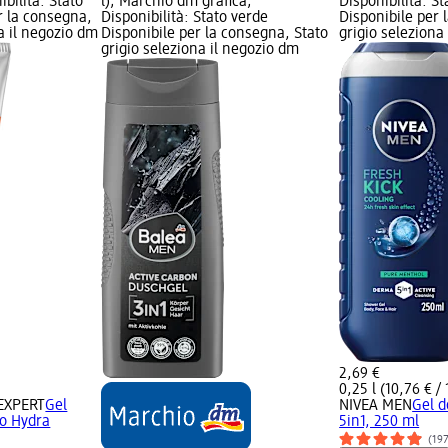
ibilità: Stato
l); Marchio dm grafica;
Disponibilità: S
r la consegna,
Disponibilità: Stato verde
Disponibile per 
na il negozio dm
Disponibile per la consegna, Stato
grigio seleziona
grigio seleziona il negozio dm
2,69 €
0,25 l (10,76 € / 1
EXPERT
Gel
NIVEA MEN
Gel d
o Hydra
5in1, 250 ml
(19