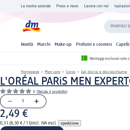
La nostra azienda
Press e news
Lavora con noi
Ispirazio
Inserisci 
Novità
Marchi
Make-up
Profumi e cosmesi
Capelli
Vantaggi esclusivi solo 
Homepage
Men care
Corpo
Gel doccia e docciaschiuma
L'ORÉAL PARiS MEN EXPERT
0
(
Valuta il prodotto
)
2,49 €
0,3 l (8,30 € / 1 l)
incl. IVA escl.
spedizione