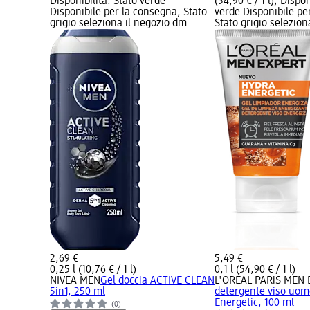
Disponibilità: Stato verde
(54,90 € / 1 l); Dispon
Disponibile per la consegna, Stato
verde Disponibile pe
grigio seleziona il negozio dm
Stato grigio selezio
2,69 €
5,49 €
0,25 l (10,76 € / 1 l)
0,1 l (54,90 € / 1 l)
NIVEA MEN
Gel doccia ACTIVE CLEAN
L'ORÉAL PARiS MEN 
5in1, 250 ml
detergente viso uom
Energetic, 100 ml
(0)