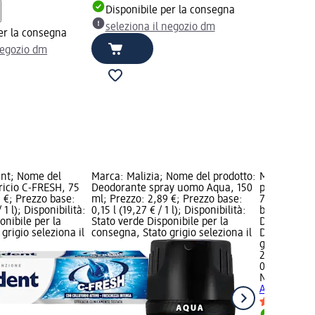
Disponibile per la consegna
seleziona il negozio dm
er la consegna
negozio dm
nt; Nome del
Marca: Malizia; Nome del prodotto:
Marca: NAT
ricio C-FRESH, 75
Deodorante spray uomo Aqua, 150
prodotto: 
 €; Prezzo base:
ml; Prezzo: 2,89 €; Prezzo base:
750 ml; Pre
 1 l); Disponibilità:
0,15 l (19,27 € / 1 l); Disponibilità:
base: 0,75 l 
onibile per la
Stato verde Disponibile per la
Disponibilit
grigio seleziona il
consegna, Stato grigio seleziona il
Disponibile
grigio selez
2,19 €
0,75 l (2,92 
NATURAVER
Argan, 750