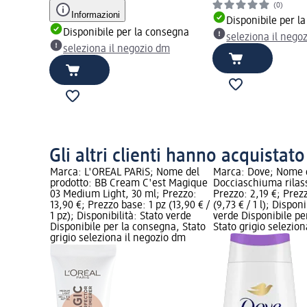
(0)
Informazioni
Disponibile per l
Disponibile per la consegna
seleziona il nego
seleziona il negozio dm
Gli altri clienti hanno acquistat
rodotto:
Marca: L'ORÉAL PARiS; Nome del
Marca: Dove; Nome d
rotettiva,
prodotto: BB Cream C'est Magique
Docciaschiuma rilas
Prezzo
03 Medium Light, 30 ml; Prezzo:
Prezzo: 2,19 €; Prez
13,90 €; Prezzo base: 1 pz (13,90 € /
(9,73 € / 1 l); Disponi
e
1 pz); Disponibilità: Stato verde
verde Disponibile pe
gna, Stato
Disponibile per la consegna, Stato
Stato grigio selezio
io dm
grigio seleziona il negozio dm