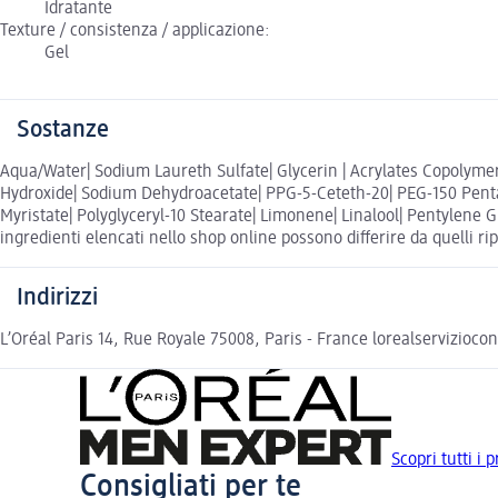
Idratante
Texture / consistenza / applicazione:
Gel
Sostanze
Aqua/Water| Sodium Laureth Sulfate| Glycerin | Acrylates Copolymer
Hydroxide| Sodium Dehydroacetate| PPG-5-Ceteth-20| PEG-150 Pentaery
Myristate| Polyglyceryl-10 Stearate| Limonene| Linalool| Pentylene G
ingredienti elencati nello shop online possono differire da quelli ri
Indirizzi
L’Oréal Paris 14, Rue Royale 75008, Paris - France lorealservizioc
Scopri tutti i
Consigliati per te