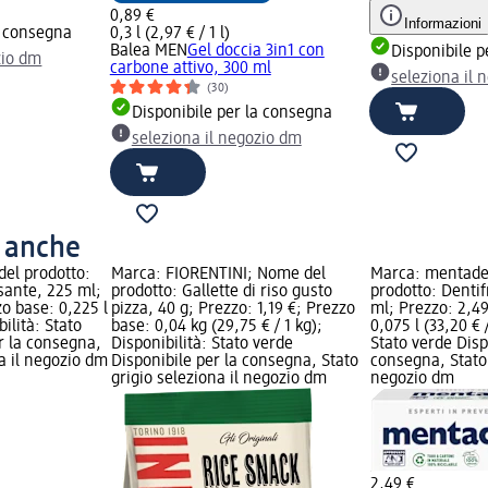
0,89 €
Informazioni
a consegna
0,3 l (2,97 € / 1 l)
Balea MEN
Gel doccia 3in1 con
Disponibile p
zio dm
carbone attivo, 300 ml
seleziona il 
(30)
Disponibile per la consegna
seleziona il negozio dm
o anche
el prodotto:
Marca: FIORENTINI; Nome del
Marca: mentade
sante, 225 ml;
prodotto: Gallette di riso gusto
prodotto: Dentif
zo base: 0,225 l
pizza, 40 g; Prezzo: 1,19 €; Prezzo
ml; Prezzo: 2,49
bilità: Stato
base: 0,04 kg (29,75 € / 1 kg);
0,075 l (33,20 € /
r la consegna,
Disponibilità: Stato verde
Stato verde Disp
na il negozio dm
Disponibile per la consegna, Stato
consegna, Stato 
grigio seleziona il negozio dm
negozio dm
2,49 €