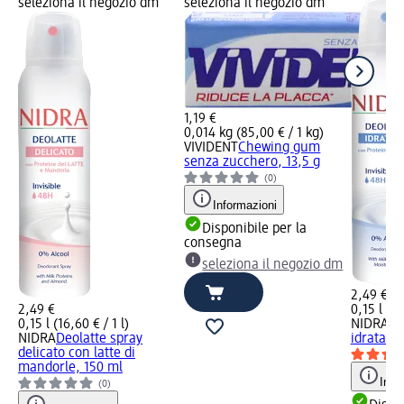
seleziona il negozio dm
seleziona il negozio dm
1,19 €
0,014 kg (85,00 € / 1 kg)
VIVIDENT
Chewing gum
senza zucchero, 13,5 g
(0)
Informazioni
Disponibile per la
consegna
seleziona il negozio dm
2,49 €
2,49 €
0,15 l (16
0,15 l (16,60 € / 1 l)
NIDRA
De
NIDRA
Deolatte spray
idratant
delicato con latte di
mandorle, 150 ml
Info
(0)