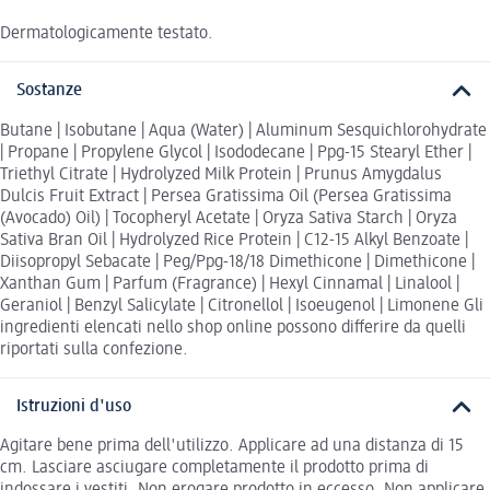
Dermatologicamente testato.
Sostanze
Butane | Isobutane | Aqua (Water) | Aluminum Sesquichlorohydrate
| Propane | Propylene Glycol | Isododecane | Ppg-15 Stearyl Ether |
Triethyl Citrate | Hydrolyzed Milk Protein | Prunus Amygdalus
Dulcis Fruit Extract | Persea Gratissima Oil (Persea Gratissima
(Avocado) Oil) | Tocopheryl Acetate | Oryza Sativa Starch | Oryza
Sativa Bran Oil | Hydrolyzed Rice Protein | C12-15 Alkyl Benzoate |
Diisopropyl Sebacate | Peg/Ppg-18/18 Dimethicone | Dimethicone |
Xanthan Gum | Parfum (Fragrance) | Hexyl Cinnamal | Linalool |
Geraniol | Benzyl Salicylate | Citronellol | Isoeugenol | Limonene Gli
ingredienti elencati nello shop online possono differire da quelli
riportati sulla confezione.
Istruzioni d'uso
Agitare bene prima dell'utilizzo. Applicare ad una distanza di 15
cm. Lasciare asciugare completamente il prodotto prima di