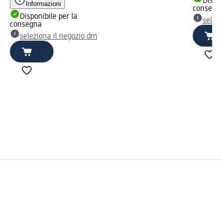
Dispon
Informazioni
consegn
Disponibile per la
selez
consegna
seleziona il negozio dm