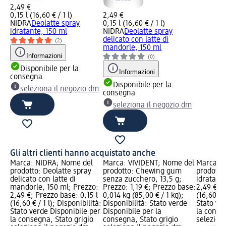
2,49 €
0,15 l (16,60 € / 1 l)
2,49 €
NIDRA
Deolatte spray
0,15 l (16,60 € / 1 l)
idratante, 150 ml
NIDRA
Deolatte spray
delicato con latte di
(2)
mandorle, 150 ml
Informazioni
(0)
Disponibile per la
Informazioni
consegna
Disponibile per la
seleziona il negozio dm
consegna
seleziona il negozio dm
Gli altri clienti hanno acquistato anche
Marca: NIDRA; Nome del
Marca: VIVIDENT; Nome del
Marca: 
prodotto: Deolatte spray
prodotto: Chewing gum
prodotto
delicato con latte di
senza zucchero, 13,5 g;
idratant
mandorle, 150 ml; Prezzo:
Prezzo: 1,19 €; Prezzo base:
2,49 €; P
2,49 €; Prezzo base: 0,15 l
0,014 kg (85,00 € / 1 kg);
(16,60 € /
(16,60 € / 1 l); Disponibilità:
Disponibilità: Stato verde
Stato ve
Stato verde Disponibile per
Disponibile per la
la conse
la consegna, Stato grigio
consegna, Stato grigio
selezion