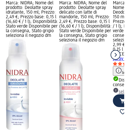
Marca: NIDRA; Nome del
Marca: NIDRA; Nome del
Marca: 
prodotto: Deolatte spray
prodotto: Deolatte spray
Nome del
idratante, 150 ml; Prezzo:
delicato con latte di
Deodoran
2,49 €; Prezzo base: 0,15 l
mandorle, 150 ml; Prezzo:
150 ml; 
(16,60 € / 1 l); Disponibilità:
2,49 €; Prezzo base: 0,15 l
Prezzo ba
Stato verde Disponibile per
(16,60 € / 1 l); Disponibilità:
/ 1 l); Di
la consegna, Stato grigio
Stato verde Disponibile per
verde Dis
seleziona il negozio dm
la consegna, Stato grigio
consegna
seleziona il negozio dm
selezion
2,99 €
0,15 l (19
FELCE A
spray Fr
Info
Dispon
consegn
selez